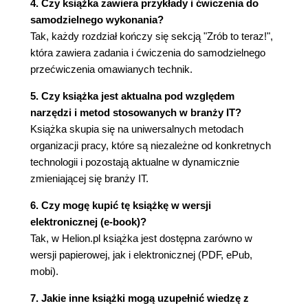
4. Czy książka zawiera przykłady i ćwiczenia do
Zrób to teraz! (169)
samodzielnego wykonania?
Rozdział 8. Indywidualna retrospektywa (171)
Tak, każdy rozdział kończy się sekcją "Zrób to teraz!",
Fakty nam uciekają (171)
która zawiera zadania i ćwiczenia do samodzielnego
Retrospektywa zmienia Twoje działanie (173)
przećwiczenia omawianych technik.
Retrospektywa Cię zmienia (173)
Jak zacząć robienie retrospektyw? (174)
5. Czy książka jest aktualna pod względem
Dlaczego w formie pisemnej? (175)
narzędzi i metod stosowanych w branży IT?
Ćwicz retrospektywę codziennie (176)
Książka skupia się na uniwersalnych metodach
Przecież ja nie mam na to czasu! (176)
organizacji pracy, które są niezależne od konkretnych
Podsumowanie (177)
technologii i pozostają aktualne w dynamicznie
Zrób to teraz! (177)
zmieniającej się branży IT.
Polecane lektury (179)
6. Czy mogę kupić tę książkę w wersji
elektronicznej (e-book)?
Tak, w Helion.pl książka jest dostępna zarówno w
wersji papierowej, jak i elektronicznej (PDF, ePub,
mobi).
7. Jakie inne książki mogą uzupełnić wiedzę z