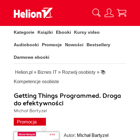
Kategorie
Książki
Ebooki
Kursy video
Audiobooki
Promocje
Nowości
Bestsellery
Darmowe ebooki
Helion.pl
»
Biznes IT
»
Rozwój osobisty
»
📚
Kompetencje osobiste
Getting Things Programmed. Droga
do efektywności
Michał Bartyzel
Promocja
Autor:
Michał Bartyzel