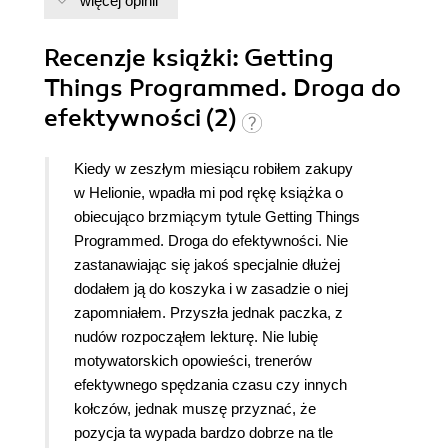
nie tylko opisuje te wyzwania, ale także proponuje
więcej opinii
sprawdzone rozwiązania, oparte na swojej
praktyce zawodowej. W książce można znaleźć
Recenzje
książki
: Getting
szczegółowe porady na temat organizacji czasu i
Things Programmed. Droga do
pracy, które są przeplatane konkretnymi
efektywności (2)
przykładami z życia zawodowego autora.
Bartyzel, dzięki swojemu doświadczeniu w
szkoleniu i konsultingu, wie, z jakimi problemami
Kiedy w zeszłym miesiącu robiłem zakupy
na co dzień mierzą się programiści, i dostarcza
w Helionie, wpadła mi pod rękę książka o
narzędzi, które pomagają w ich rozwiązywaniu.
obiecująco brzmiącym tytule Getting Things
Styl pisania Bartyzela jest klarowny i przystępny,
Programmed. Droga do efektywności. Nie
co sprawia, że książka jest przyjemna w lekturze
zastanawiając się jakoś specjalnie dłużej
zarówno dla początkujących, jak i
dodałem ją do koszyka i w zasadzie o niej
doświadczonych programistów. Autor unika
zapomniałem. Przyszła jednak paczka, z
skomplikowanego języka technicznego, dzięki
nudów rozpocząłem lekturę. Nie lubię
czemu jego rady są zrozumiałe i łatwe do
motywatorskich opowieści, trenerów
zastosowania w praktyce. Podsumowując,
efektywnego spędzania czasu czy innych
"Getting Things Programmed. Droga do
kołczów, jednak muszę przyznać, że
efektywności" Michała Bartyzela to wartościowa
pozycja ta wypada bardzo dobrze na tle