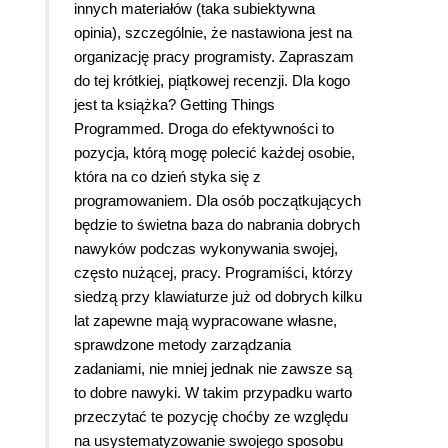
pozycja dla każdego programisty, który chce lepiej
innych materiałów (taka subiektywna
zarządzać swoją pracą i poprawić efektywność.
opinia), szczególnie, że nastawiona jest na
Książka oferuje konkretne, sprawdzone
organizację pracy programisty. Zapraszam
rozwiązania na wyzwania związane z organizacją
do tej krótkiej, piątkowej recenzji. Dla kogo
pracy, inspirując do samodoskonalenia i rozwoju
jest ta książka? Getting Things
zawodowego.
Programmed. Droga do efektywności to
pozycja, którą mogę polecić każdej osobie,
która na co dzień styka się z
programowaniem. Dla osób początkujących
będzie to świetna baza do nabrania dobrych
nawyków podczas wykonywania swojej,
często nużącej, pracy. Programiści, którzy
siedzą przy klawiaturze już od dobrych kilku
lat zapewne mają wypracowane własne,
sprawdzone metody zarządzania
zadaniami, nie mniej jednak nie zawsze są
to dobre nawyki. W takim przypadku warto
przeczytać te pozycję choćby ze względu
na usystematyzowanie swojego sposobu