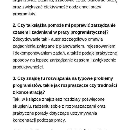
Metoda PERT (119)
oraz zwiększać efektywność codziennej pracy
Buduj kulturę szacowania (128)
programisty.
Podsumowanie (130)
2. Czy ta książka pomoże mi poprawić zarządzanie
Zrób to teraz! (131)
czasem i zadaniami w pracy programistycznej?
Rozdział 6. Planowanie pracy (133)
Zdecydowanie tak - autor szczegółowo omawia
Czym zajmujesz się w ciągu dnia? (133)
zagadnienia związane z planowaniem, rejestrowaniem
O pilności, ważności i macierzy Eisenhowera
i dekomponowaniem zadań, a także podaje praktyczne
(134)
sposoby na lepsze zarządzanie czasem i zwiększenie
Twój dzień pracy (140)
produktywności.
Harmonogram pracy programisty (144)
3. Czy znajdę tu rozwiązania na typowe problemy
Podsumowanie (149)
programistów, takie jak rozpraszacze czy trudności
Zrób to teraz! (150)
z koncentracją?
Rozdział 7. Wykonywanie zadań (153)
Tak, w książce znajdziesz rozdziały poświęcone
Skupienie (153)
skupieniu, radzeniu sobie z rozpraszaczami oraz
Rozpraszacze (157)
praktyczne porady dotyczące utrzymywania
Tu i teraz (164)
koncentracji podczas pracy.
Podsumowanie (168)