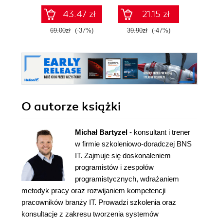
43.47 zł
21.15 zł
69.00zł
(-37%)
39.90zł
(-47%)
79.0
O autorze
książki
Michał Bartyzel
- konsultant i trener
w firmie szkoleniowo-doradczej BNS
IT. Zajmuje się doskonaleniem
programistów i zespołów
programistycznych, wdrażaniem
metodyk pracy oraz rozwijaniem kompetencji
pracowników branży IT. Prowadzi szkolenia oraz
konsultacje z zakresu tworzenia systemów