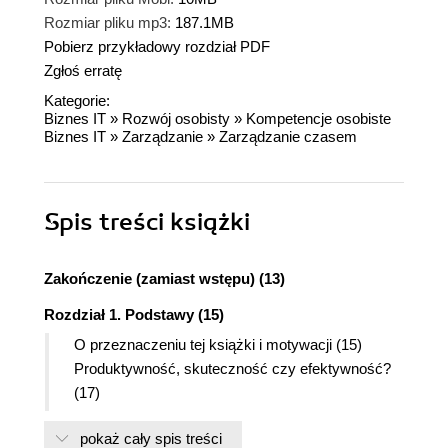
Rozmiar pliku mp3:
187.1MB
Pobierz przykładowy rozdział PDF
Zgłoś erratę
Kategorie:
Biznes IT
»
Rozwój osobisty
»
Kompetencje osobiste
Biznes IT
»
Zarządzanie
»
Zarządzanie czasem
Spis treści
książki
Zakończenie (zamiast wstępu) (13)
Rozdział 1. Podstawy (15)
O przeznaczeniu tej książki i motywacji (15)
Produktywność, skuteczność czy efektywność?
(17)
Istota efektywności programisty (18)
pokaż cały spis treści
Wielozadaniowość (19)