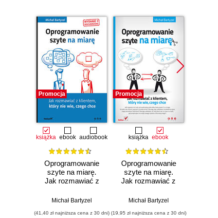
Promocja
Promocja
Nowość
Promocj
książka
ebook
audiobook
książka
ebook
ksią
Oprogramowanie
Oprogramowanie
Now
szyte na miarę.
szyte na miarę.
niem
Jak rozmawiać z
Jak rozmawiać z
br
klientem, który nie
klientem, który nie
Pra
wie, czego chce.
wie, czego chce
prz
Michał Bartyzel
Michał Bartyzel
Iza
Wydanie II
ćw
(41,40 zł najniższa cena z 30 dni)
(19,95 zł najniższa cena z 30 dni)
(47,40 zł naj
rozszerzone