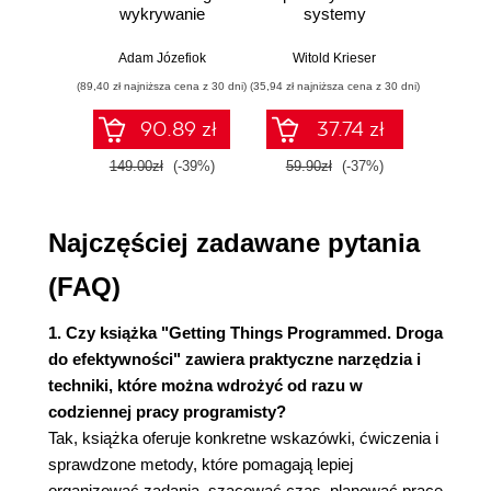
Najpierw zwizualizuj swoje pomysły (55)
wykrywanie
systemy
Skutecz
Zapisz 30 pomysłów (56)
włamań
sterowania w
dane
pigułce
war
Narysuj mapę swoich myśli (57)
Adam Józefiok
Witold Krieser
Jun Sha
wnios
Zespołowa burza mózgów (62)
(89,40 zł najniższa cena z 30 dni)
(35,94 zł najniższa cena z 30 dni)
(47,40 zł naj
zaaw
Podsumowanie (66)
SQL n
90.89 zł
37.74 zł
prak
Zrób to teraz! (66)
zas
Rozdział 4. Wyodrębnianie zadań (69)
149.00zł
(-39%)
59.90zł
(-37%)
79.0
Wyd
Cel jako uczucie (69)
Zadania możliwe do wykonania (70)
Najczęściej zadawane pytania
Dekomponowanie złożonych zadań (82)
Podsumowanie (97)
(FAQ)
Zrób to! (97)
1. Czy książka "Getting Things Programmed. Droga
Rozdział 5. Szacowanie zadań programistycznych
do efektywności" zawiera praktyczne narzędzia i
(101)
techniki, które można wdrożyć od razu w
Ile szacowania jest w szacowaniu? (102)
codziennej pracy programisty?
Stożek niepewności (107)
Tak, książka oferuje konkretne wskazówki, ćwiczenia i
Co właściwie szacujemy? (109)
sprawdzone metody, które pomagają lepiej
Szacowanie względne (110)
organizować zadania, szacować czas, planować pracę