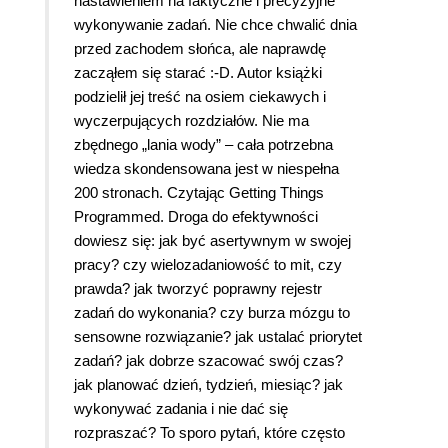
nastawieniem na faktyczne i precyzyjne
wykonywanie zadań. Nie chce chwalić dnia
przed zachodem słońca, ale naprawdę
zacząłem się starać :-D. Autor książki
podzielił jej treść na osiem ciekawych i
wyczerpujących rozdziałów. Nie ma
zbędnego „lania wody” – cała potrzebna
wiedza skondensowana jest w niespełna
200 stronach. Czytając Getting Things
Programmed. Droga do efektywności
dowiesz się: jak być asertywnym w swojej
pracy? czy wielozadaniowość to mit, czy
prawda? jak tworzyć poprawny rejestr
zadań do wykonania? czy burza mózgu to
sensowne rozwiązanie? jak ustalać priorytet
zadań? jak dobrze szacować swój czas?
jak planować dzień, tydzień, miesiąc? jak
wykonywać zadania i nie dać się
rozpraszać? To sporo pytań, które często