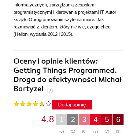
informatycznych, zarządzania zespołami
programistycznymi i kierowania projektami IT. Autor
książki
Oprogramowanie szyte na miarę. Jak
rozmawiać z klientem, który nie wie, czego chce
(Helion, wydania 2012 i 2015).
Oceny i opinie klientów:
Getting Things Programmed.
Droga do efektywności Michał
Bartyzel
Dodaj opinię
4.8
1
2
3
4
5
6
(0)
(1)
(0)
(2)
(7)
(3)