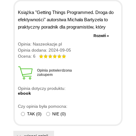
Książka "Getting Things Programmed. Droga do
efektywności" autorstwa Michała Bartyzela to
praktyczny poradnik dla programistów, który
skupia się na poprawie efektywności pracy.
Rozwiń »
Bartyzel, jako doświadczony konsultant i trener w
Opinia: Naszeokazje.pl
firmie szkoleniowo-doradczej BNS IT, dzieli się
Opinia dodana: 2024-09-05
swoimi spostrzeżeniami oraz wiedzą na temat
Ocena: 6
optymalizacji pracy zespołów programistycznych.
Jego doświadczenie zawodowe sprawia, że
Opinia potwierdzona
zakupem
książka ma solidne podstawy praktyczne i
teoretyczne. Autor podkreśla, że praca
Opinia dotyczy produktu:
programisty to nie tylko pisanie kodu, ale także
ebook
zarządzanie uwagą, planowanie zadań oraz
Czy opinia była pomocna:
szacowanie czasu. Wielu programistów boryka
TAK
(
0
)
NIE
(
0
)
się z problemami, które nieświadomie spowalniają
ich pracę, a książka Bartyzela ma na celu pomóc
im je dostrzec i wyeliminować. Co ważne, autor