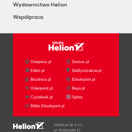
Wydawnictwo Helion
Współpraca
Onepress.pl
Sensus.pl
Editio.pl
DlaBystrzakow.pl
Bezdroza.pl
Ebookpoint.pl
Videopoint.pl
Beya.pl
Czytalisek.pl
Sploty
Biblio.Ebookpoint.pl
Helion.pl sp. z o.o.
ul. Kościuszki 1c