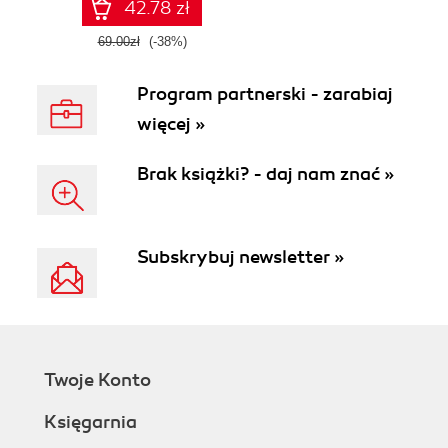
42.78 zł
69.00zł
(-38%)
Program partnerski - zarabiaj
więcej »
Brak książki? - daj nam znać »
Subskrybuj newsletter »
Twoje Konto
Księgarnia