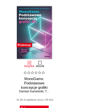
Promocja
książka
ebook
MonoGame.
Podstawowe
koncepcje grafiki
Damian Kaniewski
3D
,
Tomasz Dziubak
,
Jacek Matulewski
(41,40 zł najniższa cena z 30 dni)