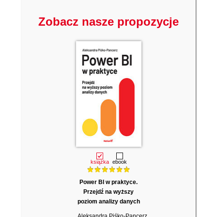
Trzeba świadomie zaprojektować relacje i
sposób wykorzystania danych w raportach.
Zobacz nasze propozycje
Często pomaga podejście z tabelami
wymiarów (np. kalendarz) oraz
przemyślenie, które tabele mają być
,,centralne" dla analiz.
książka
ebook
Power BI w praktyce.
Przejdź na wyższy
poziom analizy danych
Aleksandra Piśko-Pancerz