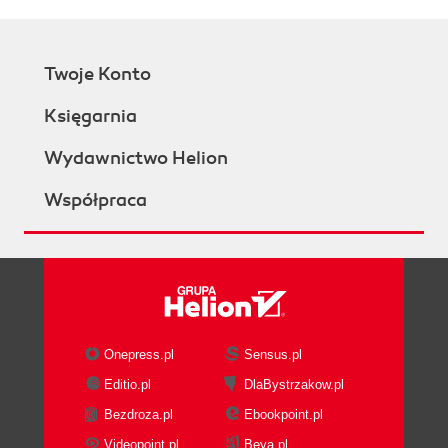
Twoje Konto
Księgarnia
Wydawnictwo Helion
Współpraca
Onepress.pl
Sensus.pl
Editio.pl
DlaBystrzakow.pl
Bezdroza.pl
Ebookpoint.pl
Videopoint.pl
Beya.pl