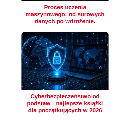
Proces uczenia
maszynowego: od surowych
danych po wdrożenie.
Cyberbezpieczeństwo od
podstaw - najlepsze książki
dla początkujących w 2026