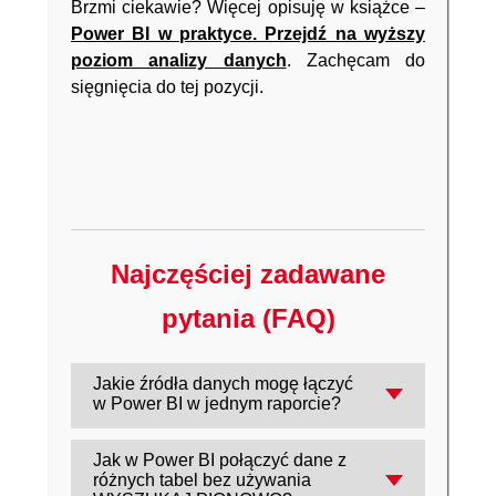
Brzmi ciekawie? Więcej opisuję w książce –
Power BI w praktyce. Przejdź na wyższy
poziom analizy danych
. Zachęcam do
sięgnięcia do tej pozycji.
Najczęściej zadawane
pytania (FAQ)
Jakie źródła danych mogę łączyć
w Power BI w jednym raporcie?
Praktycznie dowolne obsługiwane przez
Jak w Power BI połączyć dane z
Power BI, np. pliki (Excel/CSV), bazy
różnych tabel bez używania
danych czy inne konektory - po wczytaniu