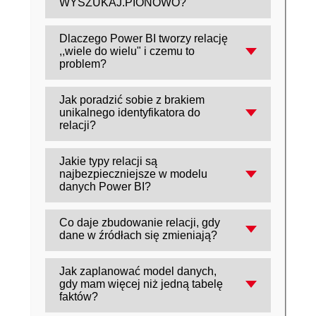
WYSZUKAJ.PIONOWO?
dane działają w raporcie jak spójne tabele.
Zamiast formuł stosuje się relacje w widoku
Dlaczego Power BI tworzy relację
Model/Relacje, wskazując wspólną
,,wiele do wielu" i czemu to
kolumnę (klucz) między tabelami.
problem?
Dzieje się tak, gdy w obu tabelach wartości
Jak poradzić sobie z brakiem
w kolumnie łączącej powtarzają się i nie da
unikalnego identyfikatora do
się jednoznacznie dopasować rekordów;
relacji?
może to utrudniać poprawne agregacje i
Warto stworzyć klucz złożony, np. łącząc
wyniki wizualizacji.
Jakie typy relacji są
kod kraju i numer faktury (lub więcej
najbezpieczniejsze w modelu
kolumn), aby uzyskać unikalne wartości w
danych Power BI?
kolumnie łączącej.
Najczęściej zalecane są relacje ,,jeden do
Co daje zbudowanie relacji, gdy
wielu" lub ,,wiele do jednego", bo
dane w źródłach się zmieniają?
zapewniają jednoznaczne powiązania i
Relacje definiujesz raz, a po odświeżeniu
przewidywalne wyniki.
Jak zaplanować model danych,
raportu nowe rekordy zasilą model
gdy mam więcej niż jedną tabelę
automatycznie - bez ręcznego
faktów?
przeciągania formuł i poprawek.