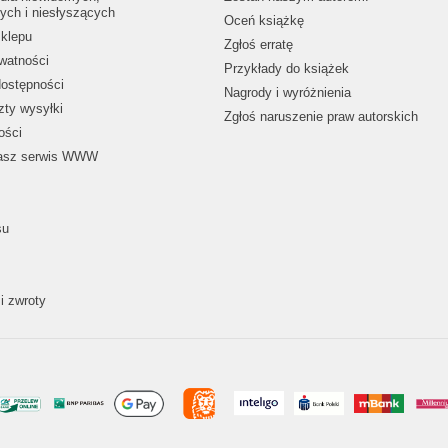
ych i niesłyszących
Oceń książkę
klepu
Zgłoś erratę
ywatności
Przykłady do książek
dostępności
Nagrody i wyróżnienia
zty wysyłki
Zgłoś naruszenie praw autorskich
ości
nasz serwis WWW
su
i zwroty