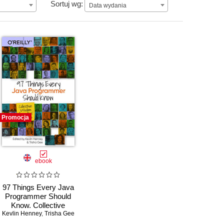
Data wydania
Sortuj wg:
Data wydania
Promocja
ebook
97 Things Every Java
Programmer Should
Know. Collective
Kevlin Henney
Wisdom from the
,
Trisha Gee
Experts