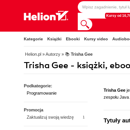
Kursy od 16,70
Kategorie
Książki
Ebooki
Kursy video
Audiobo
Helion.pl
» Autorzy
» 📚
Trisha Gee
Trisha Gee - książki, eboo
Podkategorie:
Trisha Gee
je
Programowanie
zespołu Java 
Promocja
Zaktualizuj swoją wiedzę
1
Tytuły au