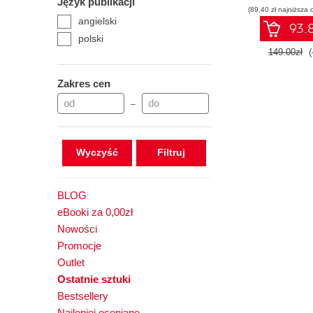
Język publikacji
(89,40 zł najniższa 
angielski
93.8
polski
149.00zł
(
Zakres cen
–
Wyczyść
BLOG
eBooki za 0,00zł
Nowości
Promocje
Outlet
Ostatnie sztuki
Bestsellery
Najlepiej oceniane