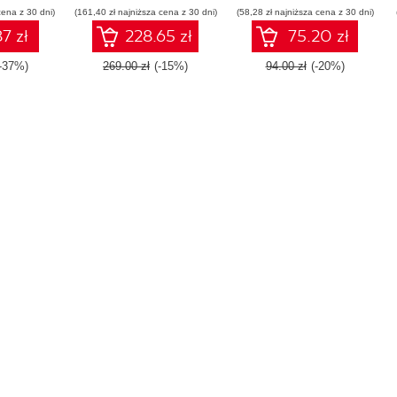
cena z 30 dni)
(161,40 zł najniższa cena z 30 dni)
(58,28 zł najniższa cena z 30 dni)
7 zł
228.65 zł
75.20 zł
-37%)
269.00 zł
(-15%)
94.00 zł
(-20%)