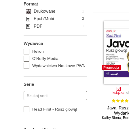
Format
Drukowane
1
Epub/Mobi
3
PDF
1
Wydawca
Helion
O'Reilly Media
Wydawnictwo Naukowe PWN
Promocja
Serie
książka
e
Java. Rusz
Head First - Rusz głową!
Wydanie
Kathy Sierra
,
Ber