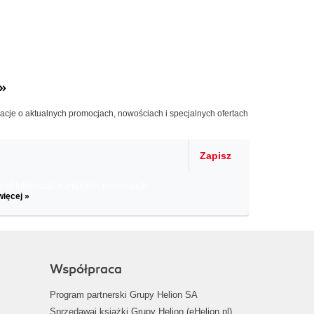
»
macje o aktualnych promocjach, nowościach i specjalnych ofertach
Zapisz
il informacje o zniżkach, promocjach
więcej »
Współpraca
Program partnerski Grupy Helion SA
Sprzedawaj książki Grupy Helion (eHelion.pl)