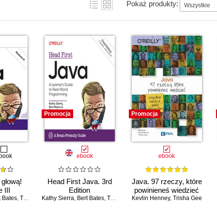
Pokaż produkty:
Wszystkie
Promocja
Promocja
book
ebook
ebook
 głową!
Head First Java. 3rd
Java. 97 rzeczy, które
 III
Edition
powinieneś wiedzieć
t Bates
,
Trisha Gee
Kathy Sierra
,
Bert Bates
,
Trisha Gee
Kevlin Henney
,
Trisha Gee