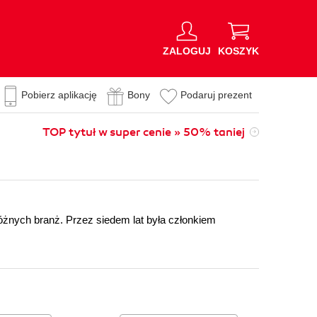
ZALOGUJ
KOSZYK
Pobierz aplikację
Bony
Podaruj prezent
TOP tytuł w super cenie » 50% taniej
różnych branż. Przez siedem lat była członkiem