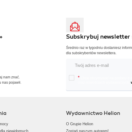
»
Subskrybuj newsletter 
Średnio raz w tygodniu dostaniesz infor
dla subskrybentów newslettera.
Daj nam znać.
*
Chcę otrzymywać na podany e-ma
u nas pojawił.
oraz nowościach wydawniczych.
nia
Wydawnictwo Helion
mocy
O Grupie Helion
dla niewidomych,
Zostań naszym autorem!