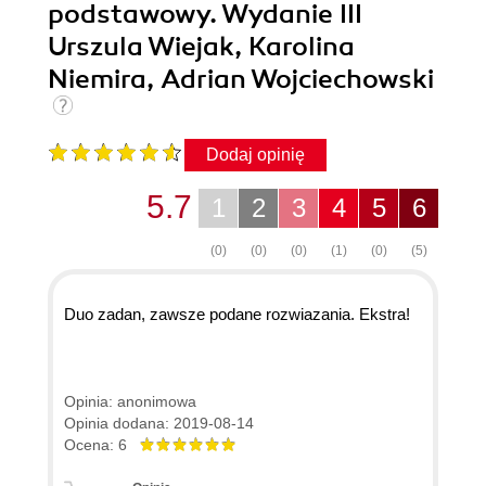
podstawowy. Wydanie III
Urszula Wiejak, Karolina
Niemira, Adrian Wojciechowski
Dodaj opinię
5.7
1
2
3
4
5
6
(0)
(0)
(0)
(1)
(0)
(5)
Duo zadan, zawsze podane rozwiazania. Ekstra!
Opinia: anonimowa
Opinia dodana: 2019-08-14
Ocena: 6