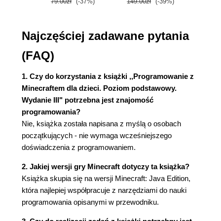
79.00zł
(-37%)
149.00zł
(-39%)
59.9
Najczęściej zadawane pytania
(FAQ)
1. Czy do korzystania z książki ,,Programowanie z
Minecraftem dla dzieci. Poziom podstawowy.
Wydanie III" potrzebna jest znajomość
programowania?
Nie, książka została napisana z myślą o osobach
początkujących - nie wymaga wcześniejszego
doświadczenia z programowaniem.
2. Jakiej wersji gry Minecraft dotyczy ta książka?
Książka skupia się na wersji Minecraft: Java Edition,
która najlepiej współpracuje z narzędziami do nauki
programowania opisanymi w przewodniku.