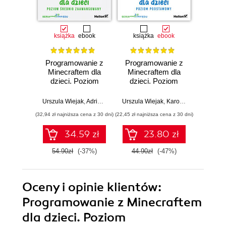
książka
ebook
książka
ebook
ksią
Programowanie z
Programowanie z
Py
Minecraftem dla
Minecraftem dla
za
dzieci. Poziom
dzieci. Poziom
Progra
średnio
podstawowy.
młodzi
zaawansowany.
Wydanie II
pod
Urszula Wiejak
,
Adrian Wojciechowski
Urszula Wiejak
,
Karolina Niemira
Urszula 
,
Adr
Wydanie II
(32,94 zł najniższa cena z 30 dni)
(22,45 zł najniższa cena z 30 dni)
(35,40 zł naj
34.59 zł
23.80 zł
54.90zł
(-37%)
44.90zł
(-47%)
59.0
Oceny i opinie klientów:
Programowanie z Minecraftem
dla dzieci. Poziom