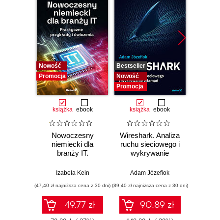
Nowość
Bestseller
Bestselle
Promocja
Nowość
Nowość
Promocja
Promocj
książka
ebook
książka
ebook
ksią
Nowoczesny
Wireshark. Analiza
Aut
niemiecki dla
ruchu sieciowego i
prze
branży IT.
wykrywanie
s
Praktyczne
włamań
ste
przykłady i
p
Izabela Kein
Adam Józefiok
Wito
ćwiczenia
(47,40 zł najniższa cena z 30 dni)
(89,40 zł najniższa cena z 30 dni)
(35,94 zł naj
49.77 zł
90.89 zł