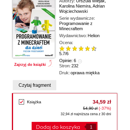
Autorzy:
Urszula Wiejak
,
Karolina Niemira
,
Adrian
Wojciechowski
Serie wydawnicze:
Programowanie z
Minecraftem
Wydawnictwo:
Helion
Ocena:
5.7
/
6
Opinie:
6
Zajrzyj do książki
Stron:
232
Druk:
oprawa miękka
Czytaj fragment
34,59 zł
Książka
54,90 zł
(-37%)
32,94 zł najniższa cena z 30 dni
Dodaj do koszyka