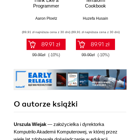
Think Like a
Terraform
Funda
Programmer
Cookbook
Nu
Met
M
Aaron Ploetz
Huzefa Husain
(89,91 zł najniższa cena z 30 dni)
(89,91 zł najniższa cena z 30 dni)
(89,91 zł naj
89.91 zł
89.91 zł
99.90zł
(-10%)
99.90zł
(-10%)
99.9
O autorze
książki
Urszula Wiejak
— założycielka i dyrektorka
Komputrilo Akademii Komputerowej, w której przez
wiele lat zdobywała doświadczenie w edukacji