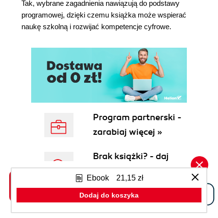
Tak, wybrane zagadnienia nawiązują do podstawy
Rozdział 17. Żółw tragarz 221
programowej, dzięki czemu książka może wspierać
Funkcja turtle.transferTo() 221
naukę szkolną i rozwijać kompetencje cyfrowe.
Funkcja turtle.drop() 224
Funkcja turtle.suck() 228
Rozdział 18. Podsumowanie 233
Rozdział 19. Odpowiedzi do zadań 235
Twoja lista wykonanych zadań 267
Program partnerski -
zarabiaj więcej »
Brak książki? - daj
nam znać »
Ebook
21,15 zł
Dodaj do koszyka
Subskrybuj newsletter
»