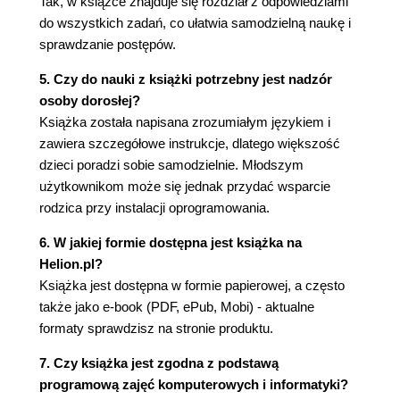
Tak, w książce znajduje się rozdział z odpowiedziami
Funkcja turtleedu.checkRedstoneUp() 167
do wszystkich zadań, co ułatwia samodzielną naukę i
Funkcja turtleedu.checkRedstoneDown() 168
sprawdzanie postępów.
Funkcje turtleedu.setRedstone() 172
5. Czy do nauki z książki potrzebny jest nadzór
Rozdział 12. Pętla while 183
osoby dorosłej?
Programy działające w nieskończoność 188
Książka została napisana zrozumiałym językiem i
Rozdział 13. Wykrywanie bloków 191
zawiera szczegółowe instrukcje, dlatego większość
Funkcja turtle.detect() 191
dzieci poradzi sobie samodzielnie. Młodszym
Pozostałe funkcje turtle.detect() 196
użytkownikom może się jednak przydać wsparcie
Funkcja turtleedu.inspect() 198
rodzica przy instalacji oprogramowania.
Pozostałe funkcje turtleedu.inspect() 201
6. W jakiej formie dostępna jest książka na
Rozdział 14. Zliczanie przedmiotów 205
Helion.pl?
Funkcja turtle.getItemCount() 205
Książka jest dostępna w formie papierowej, a często
Rozdział 15. Żółw z zegarkiem 211
także jako e-book (PDF, ePub, Mobi) - aktualne
formaty sprawdzisz na stronie produktu.
Funkcja os.sleep() 211
Rozdział 16. Jaki to przedmiot? 215
7. Czy książka jest zgodna z podstawą
programową zajęć komputerowych i informatyki?
Funkcja turtleedu.getItemName() 215