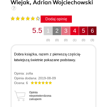
Wiejak, Adrian Wojciechowski
Dodaj opinię
5.5
1
2
3
4
5
6
(0)
(0)
(0)
(1)
(0)
(3)
Dobra książka, razem z pierwszą częścią-
łatwiejszą świetnie pokazane podstawy.
Opinia: zofia
Opinia dodana: 2019-08-09
Ocena: 6
Opinia
niepotwierdzona
zakupem