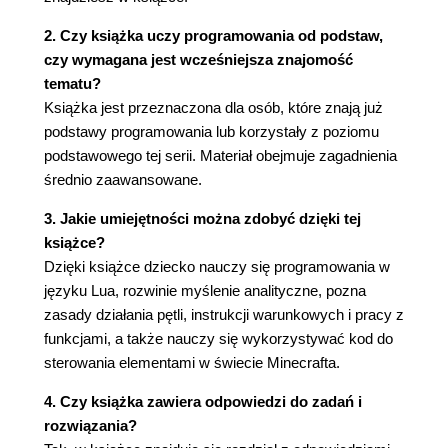
Zmienne liczbowe 102
Zmiana wartości 103
2. Czy książka uczy programowania od podstaw,
Zmienne mogą też być napisami 110
czy wymagana jest wcześniejsza znajomość
Zmienne w pętli for 112
tematu?
Prawda czy fałsz 116
Książka jest przeznaczona dla osób, które znają już
Rozdział 10. Instrukcje warunkowe 119
podstawy programowania lub korzystały z poziomu
podstawowego tej serii. Materiał obejmuje zagadnienia
Operatory porównania 119
średnio zaawansowane.
Instrukcja warunkowa if 127
Liczby losowe 133
3. Jakie umiejętności można zdobyć dzięki tej
Funkcja math.random() 133
książce?
Instrukcja else 138
Dzięki książce dziecko nauczy się programowania w
Instrukcja elseif 144
języku Lua, rozwinie myślenie analityczne, pozna
Operatory logiczne 151
zasady działania pętli, instrukcji warunkowych i pracy z
Operator logiczny and 151
funkcjami, a także nauczy się wykorzystywać kod do
Operator logiczny or 153
sterowania elementami w świecie Minecrafta.
Operator logiczny not 155
4. Czy książka zawiera odpowiedzi do zadań i
Rozdział 11. Czerwony proszek 161
rozwiązania?
Funkcja turtleedu.checkRedstone() 163