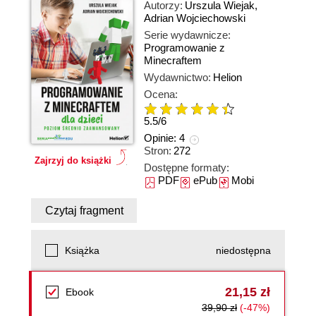
Autorzy:
Urszula Wiejak
,
Adrian Wojciechowski
Serie wydawnicze:
Programowanie z
Minecraftem
Wydawnictwo:
Helion
Ocena:
5.5
/
6
Opinie:
4
Stron:
272
Zajrzyj do książki
Dostępne formaty:
PDF
ePub
Mobi
Czytaj fragment
Książka
niedostępna
21,15 zł
Ebook
39,90 zł
(-47%)