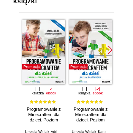
książki
Promocja
Promocja
Promocj
książka
ebook
książka
ebook
ksią
Programowanie z
Programowanie z
Progr
Minecraftem dla
Minecraftem dla
Minec
dzieci. Poziom
dzieci. Poziom
dzie
średnio
podstawowy.
pod
zaawansowany.
Wydanie III
Wy
Urszula Wiejak
,
Adrian Wojciechowski
Urszula Wiejak
,
Karolina Niemira
Urszula 
,
Adr