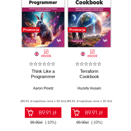
Promocja
Promocja
Promocj
ebook
ebook
Think Like a
Terraform
Funda
Programmer
Cookbook
Nu
Met
M
Aaron Ploetz
Huzefa Husain
(89,91 zł najniższa cena z 30 dni)
(89,91 zł najniższa cena z 30 dni)
(89,91 zł naj
89.91 zł
89.91 zł
99.90zł
(-10%)
99.90zł
(-10%)
99.9