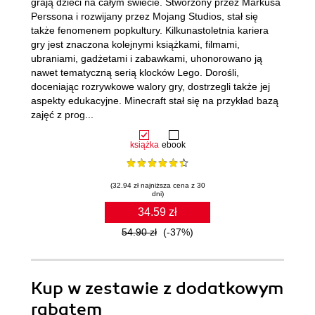
grają dzieci na całym świecie. Stworzony przez Markusa
Perssona i rozwijany przez Mojang Studios, stał się
także fenomenem popkultury. Kilkunastoletnia kariera
gry jest znaczona kolejnymi książkami, filmami,
ubraniami, gadżetami i zabawkami, uhonorowano ją
nawet tematyczną serią klocków Lego. Dorośli,
doceniając rozrywkowe walory gry, dostrzegli także jej
aspekty edukacyjne. Minecraft stał się na przykład bazą
zajęć z prog...
książka
ebook
(32.94 zł najniższa cena z 30
dni)
34.59 zł
54.90 zł
(-37%)
Kup w zestawie z dodatkowym
rabatem