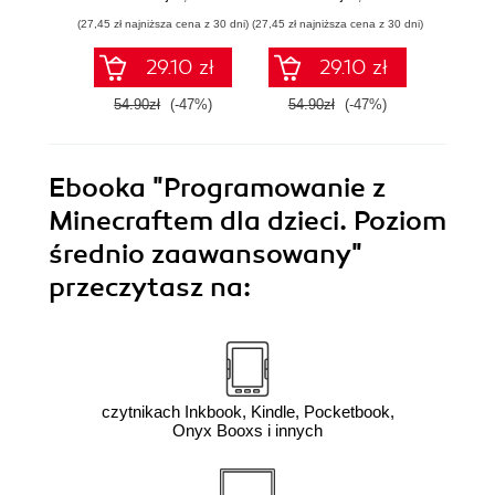
Wydanie II
(27,45 zł najniższa cena z 30 dni)
(27,45 zł najniższa cena z 30 dni)
(22,45 zł naj
29.10 zł
29.10 zł
54.90zł
(-47%)
54.90zł
(-47%)
44.9
Ebooka
"Programowanie z
Minecraftem dla dzieci. Poziom
średnio zaawansowany"
przeczytasz na:
czytnikach Inkbook, Kindle, Pocketbook,
Onyx Booxs i innych