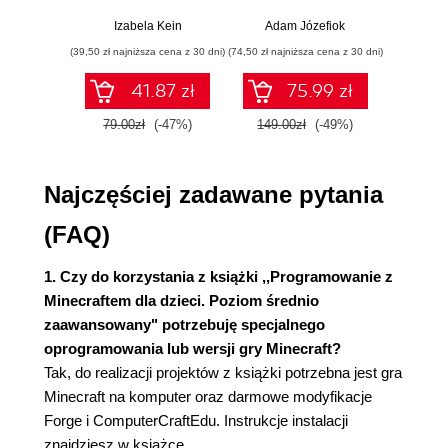
Praktyczne
włamań
ste
Funkcja turtle.dig() 53
przykłady i
p
Izabela Kein
Adam Józefiok
Wito
ćwiczenia
Funkcje turtle.digUp() i turtle.digDown() 58
(39,50 zł najniższa cena z 30 dni)
(74,50 zł najniższa cena z 30 dni)
(29,95 zł naj
Rozdział 6. Żółw budowniczy 63
41.87 zł
75.99 zł
Ekwipunek żółwia 63
79.00zł
(-47%)
149.00zł
(-49%)
59.9
Funkcja turtle.place() 66
Funkcja turtle.placeDown() 70
Funkcja turtle.placeUp() 71
Najczęściej zadawane pytania
Rozdział 7. Zmiana slotów i komentarze 77
(FAQ)
Funkcja turtle.select() 78
Komentarze 84
1. Czy do korzystania z książki ,,Programowanie z
Rozdział 8. Powtarzanie 87
Minecraftem dla dzieci. Poziom średnio
Instrukcja Repeat (edytor wizualny) 87
zaawansowany" potrzebuję specjalnego
Pętla for 89
oprogramowania lub wersji gry Minecraft?
Tak, do realizacji projektów z książki potrzebna jest gra
Rozdział 9. Żółw na czacie i zmienne 99
Minecraft na komputer oraz darmowe modyfikacje
Funkcja turtleedu.say() 99
Forge i ComputerCraftEdu. Instrukcje instalacji
Zmienne 102
znajdziesz w książce.