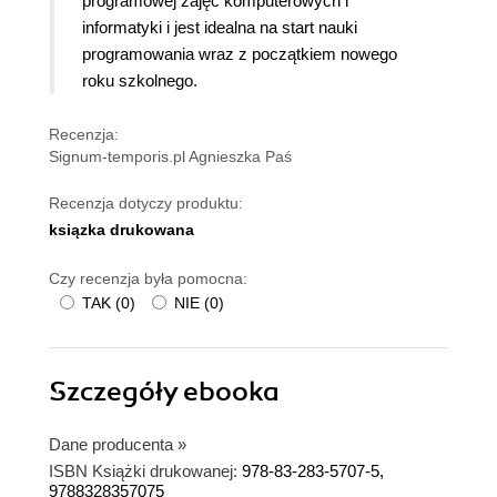
programowej zajęć komputerowych i
informatyki i jest idealna na start nauki
programowania wraz z początkiem nowego
roku szkolnego.
Recenzja:
Signum-temporis.pl Agnieszka Paś
Recenzja dotyczy produktu:
ksiązka drukowana
Czy recenzja była pomocna:
TAK
(
0
)
NIE
(
0
)
Szczegóły
ebooka
Dane producenta
»
ISBN Książki drukowanej:
978-83-283-5707-5,
9788328357075