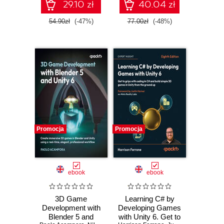
29.10 zł
40.04 zł
54.90zł
(-47%)
77.00zł
(-48%)
Promocja
Promocja
ebook
ebook
3D Game
Learning C# by
Development with
Developing Games
Blender 5 and
with Unity 6. Get to