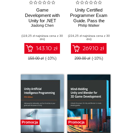
Game
Unity Certified
Development with
Programmer Exam
Unity for .NET
Guide. Pass the
Developers. The
Jiadong Chen
Unity certification
Philip Walker
ultimate guide to
exam with the help
(119,25 zł najniższa cena z 30
creating games
(224,25 zł najniższa cena z 30
of expert tips and
dni)
dni)
with Unity and
techniques -
Microsoft Game
Second Edition
143.10 zł
269.10 zł
Stack
159.00 zł
(-10%)
299.00 zł
(-10%)
Promocja
Promocja