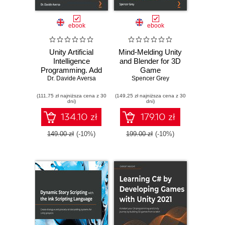
ebook
ebook
Unity Artificial
Mind-Melding Unity
Intelligence
and Blender for 3D
Programming. Add
Game
Dr. Davide Aversa
powerful,
Development.
Spencer Grey
believable, and fun
Unleash the power
(111,75 zł najniższa cena z 30
AI entities in your
(149,25 zł najniższa cena z 30
of Unity and
dni)
dni)
game with the
Blender to create
power of Unity -
amazing games
134.10 zł
179.10 zł
Fifth Edition
149.00 zł
(-10%)
199.00 zł
(-10%)