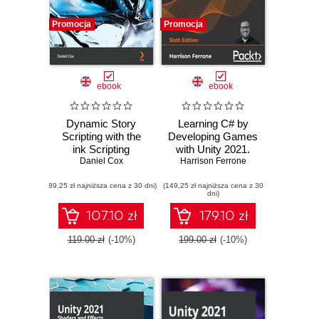
Promocja
Promocja
ebook
ebook
Dynamic Story
Learning C# by
Scripting with the
Developing Games
ink Scripting
with Unity 2021.
Language. Create
Daniel Cox
Kickstart your C#
Harrison Ferrone
dialogue and
programming and
(89,25 zł najniższa cena z 30 dni)
procedural
(149,25 zł najniższa cena z 30
Unity journey by
dni)
storytelling
building 3D games
systems for Unity
from scratch -
107.10 zł
179.10 zł
projects
Sixth Edition
119.00 zł
(-10%)
199.00 zł
(-10%)