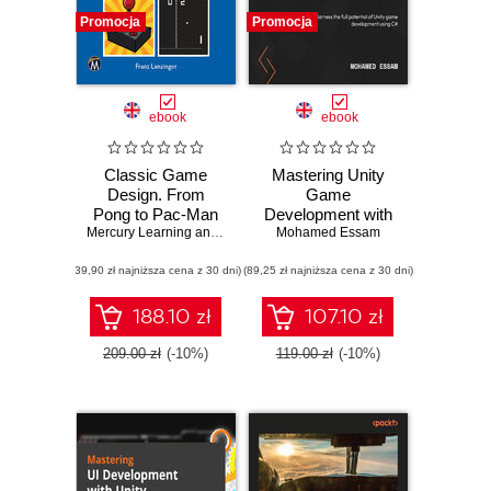
Promocja
Promocja
ebook
ebook
Classic Game
Mastering Unity
Design. From
Game
Pong to Pac-Man
Development with
with Unity: Crafting
Mercury Learning and Information
C#. Harness the
Mohamed Essam
,
Franz Lanzinger
Timeless Retro
full potential of
(39,90 zł najniższa cena z 30 dni)
Games with Expert
(89,25 zł najniższa cena z 30 dni)
Unity 2022 game
Techniques
development using
C#
188.10 zł
107.10 zł
209.00 zł
(-10%)
119.00 zł
(-10%)