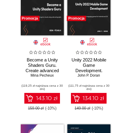
Promocja
Promocja
ebook
ebook
Become a Unity
Unity 2022 Mobile
Shaders Guru.
Game
Create advanced
Development.
game visuals using
Mina Pecheux
Build and publish
John P. Doran
code and graphs in
engaging games
(119,25 zł najniższa cena z 30
Unity 2022
(111,75 zł najniższa cena z 30
for Android and
dni)
dni)
iOS - Third Edition
143.10 zł
134.10 zł
159.00 zł
(-10%)
149.00 zł
(-10%)