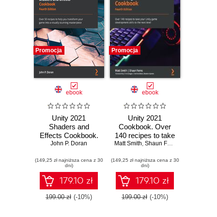
Promocja
Promocja
ebook
ebook
Unity 2021
Unity 2021
Shaders and
Cookbook. Over
Effects Cookbook.
140 recipes to take
Over 50 recipes to
John P. Doran
Matt Smith
your Unity game
,
Shaun Ferns
,
Chris Gregan
help you transform
development skills
(149,25 zł najniższa cena z 30
your game into a
(149,25 zł najniższa cena z 30
to the next level -
dni)
dni)
visually stunning
Fourth Edition
masterpiece -
179.10 zł
179.10 zł
Fourth Edition
199.00 zł
(-10%)
199.00 zł
(-10%)