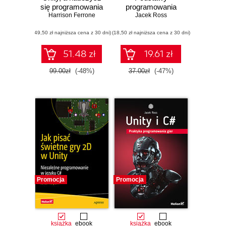
się programowania
programowania
Harrison Ferrone
w C#! Pisanie
gier w Unity
Jacek Ross
kodu, które
(49,50 zł najniższa cena z 30 dni)
sprawia radość.
(18,50 zł najniższa cena z 30 dni)
Wydanie VII
51.48 zł
19.61 zł
99.00zł
(-48%)
37.00zł
(-47%)
Promocja
Promocja
książka
ebook
książka
ebook