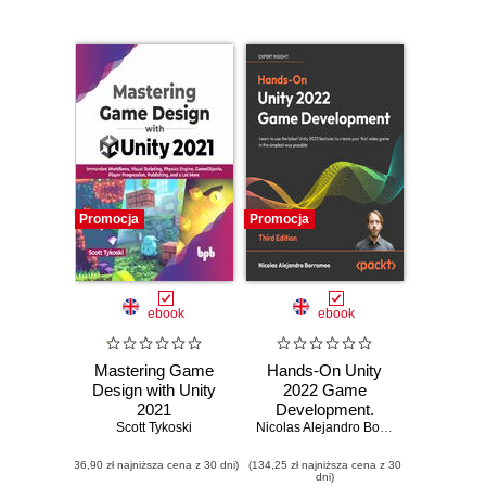
Promocja
Promocja
ebook
ebook
Mastering Game
Hands-On Unity
Design with Unity
2022 Game
2021
Development.
Scott Tykoski
Learn to use the
Nicolas Alejandro Borromeo
latest Unity 2022
(36,90 zł najniższa cena z 30 dni)
(134,25 zł najniższa cena z 30
features to create
dni)