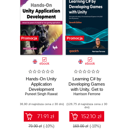
Promocja
Promocja
ebook
ebook
Hands-On Unity
Learning C# by
Application
Developing Games
Development
with Unity. Get to
Puneet Singh Rawat
grips with coding in
Harrison Ferrone
C# and build
(36,90 zł najniższa cena z 30 dni)
(126,75 zł najniższa cena z 30
simple 3D games
dni)
in Unity 2023 from
the ground up -
71.91 zł
152.10 zł
Seventh Edition
79.90 zł
(-10%)
169.00 zł
(-10%)