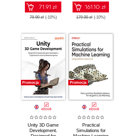
your first video
game in the
71.91 zł
161.10 zł
simplest way
possible - Third
79.90 zł
(-10%)
179.00 zł
(-10%)
Edition
Promocja
Promocja
ebook
ebook
Unity 3D Game
Practical
Development.
Simulations for
Designed for
Machine Learning