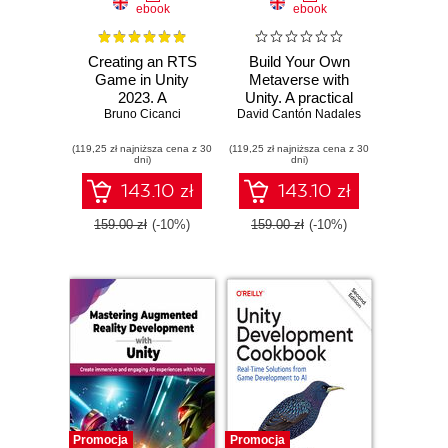
ebook
ebook
Creating an RTS
Build Your Own
Game in Unity
Metaverse with
2023. A
Unity. A practical
comprehensive
Bruno Cicanci
guide to developing
David Cantón Nadales
guide to creating
your own cross-
(119,25 zł najniższa cena z 30
your own strategy
(119,25 zł najniższa cena z 30
platform
dni)
dni)
game from scratch
Metaverse with
using C#
Unity3D and
143.10 zł
143.10 zł
Firebase
159.00 zł
(-10%)
159.00 zł
(-10%)
Promocja
Promocja