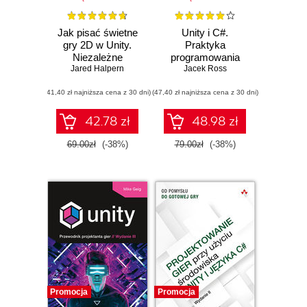
Jak pisać świetne
Unity i C#.
gry 2D w Unity.
Praktyka
Niezależne
programowania
programowanie w
Jared Halpern
Jacek Ross
gier
języku C#
(41,40 zł najniższa cena z 30 dni)
(47,40 zł najniższa cena z 30 dni)
42.78 zł
48.98 zł
69.00zł
(-38%)
79.00zł
(-38%)
Promocja
Promocja