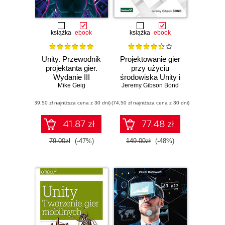
książka
ebook
książka
ebook
Unity. Przewodnik
Projektowanie gier
projektanta gier.
przy użyciu
Wydanie III
środowiska Unity i
Mike Geig
Jeremy Gibson Bond
języka C#. Od
pomysłu do
(39,50 zł najniższa cena z 30 dni)
(74,50 zł najniższa cena z 30 dni)
gotowej gry.
Wydanie II
41.87 zł
77.48 zł
79.00zł
(-47%)
149.00zł
(-48%)