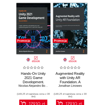
Promocja
Promocja
ebook
ebook
Hands-On Unity
Augmented Reality
2021 Game
with Unity AR
Development.
Foundation. A
Create, customize,
Nicolas Alejandro Borromeo
practical guide to
Jonathan Linowes
and optimize your
cross-platform AR
(149,25 zł najniższa cena z 30
own professional
(149,25 zł najniższa cena z 30
development with
dni)
dni)
games from
Unity 2020 and
scratch with Unity
later versions
179.10 zł
179.10 zł