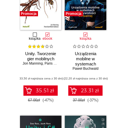
Promocja
Promocja
książka
ebook
książka
Unity. Tworzenie
Urządzenia
gier mobilnych
mobilne w
Jon Manning
,
Paris Buttfield-Addison
systemach
rzeczywistości
Paweł Buchwald
wirtualnej
(33,50 zł najniższa cena z 30 dni)
(22,20 zł najniższa cena z 30 dni)
35.51 zł
23.31 zł
67.00zł
(-47%)
37.00zł
(-37%)