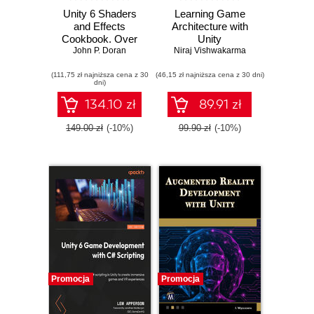
Unity 6 Shaders
Learning Game
and Effects
Architecture with
Cookbook. Over
Unity
50 recipes for
John P. Doran
Niraj Vishwakarma
creating captivating
(111,75 zł najniższa cena z 30
visual effects in
(46,15 zł najniższa cena z 30 dni)
dni)
Unity and
enhancing your
134.10 zł
89.91 zł
game's visual
impact - Fifth
149.00 zł
(-10%)
99.90 zł
(-10%)
Edition
Promocja
Promocja