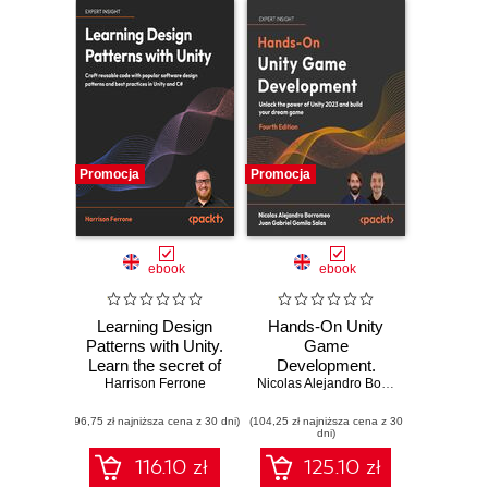
Promocja
Promocja
ebook
ebook
Learning Design
Hands-On Unity
Patterns with Unity.
Game
Learn the secret of
Development.
popular design
Harrison Ferrone
Unlock the power
Nicolas Alejandro Borromeo
,
Juan Gabr
patterns while
of Unity 2023 and
(96,75 zł najniższa cena z 30 dni)
building fun,
(104,25 zł najniższa cena z 30
build your dream
dni)
efficient games in
game - Fourth
Unity 2023 and C#
Edition
116.10 zł
125.10 zł