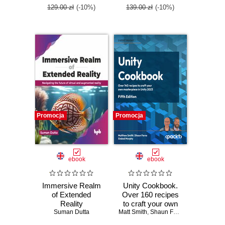
129.00 zł
(-10%)
139.00 zł
(-10%)
Promocja
Promocja
ebook
ebook
Immersive Realm
Unity Cookbook.
of Extended
Over 160 recipes
Reality
to craft your own
Suman Dutta
Matt Smith
masterpiece in
,
Shaun Ferns
,
Sinéad Murp
Unity 2023 - Fifth