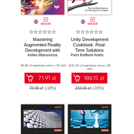
ebook
ebook
Mastering
Unity Development
Augmented Reality
Cookbook. Real-
Development with
Time Solutions
Indika Wijesooriya
Unity
from Game
Paris Buttfield-Addison
,
Jon Manning
,
Development to AI.
(36,90 zł najniższa cena z 30 dni)
(131,40 zł najniższa cena z 30
2nd Edition
dni)
71.91 zł
186.15 zł
79.90 zł
(-10%)
219.00 zł
(-15%)