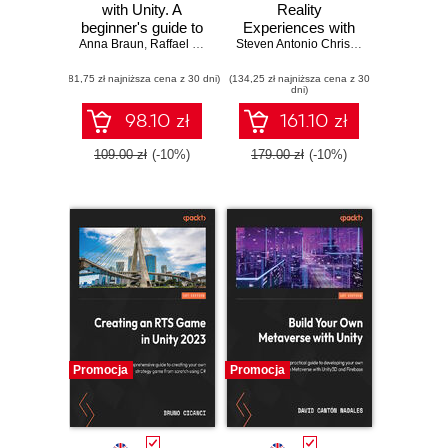
with Unity. A
Reality
beginner's guide to
Experiences with
Anna Braun
creating virtual,
,
Raffael Rizzo
Unity 2022. Use
Steven Antonio Christian
,
Patrick B. T
augmented, and
Unity's latest
(81,75 zł najniższa cena z 30 dni)
mixed reality
(134,25 zł najniższa cena z 30
features to level up
dni)
experiences using
your skills for VR
Unity
games, apps, and
98.10 zł
161.10 zł
other projects
109.00 zł
(-10%)
179.00 zł
(-10%)
Promocja
Promocja