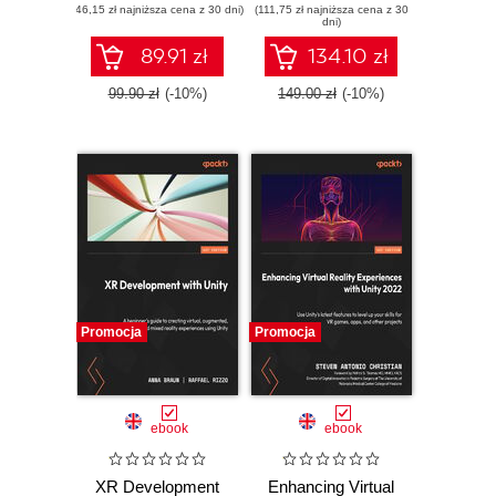
(46,15 zł najniższa cena z 30 dni)
(111,75 zł najniższa cena z 30
Edition
dni)
89.91 zł
134.10 zł
99.90 zł
(-10%)
149.00 zł
(-10%)
Promocja
Promocja
ebook
ebook
XR Development
Enhancing Virtual