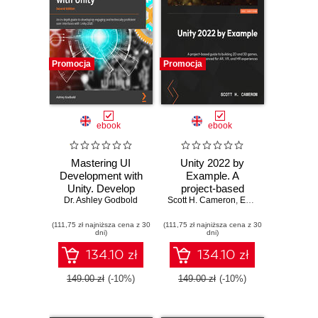
Promocja
Promocja
ebook
ebook
Mastering UI
Unity 2022 by
Development with
Example. A
Unity. Develop
project-based
Dr. Ashley Godbold
engaging and
Scott H. Cameron
guide to building
,
Edward Falzon
immersive user
2D and 3D games,
(111,75 zł najniższa cena z 30
interfaces with
(111,75 zł najniższa cena z 30
enhanced for AR,
dni)
dni)
Unity - Second
VR, and MR
Edition
experiences
134.10 zł
134.10 zł
149.00 zł
(-10%)
149.00 zł
(-10%)