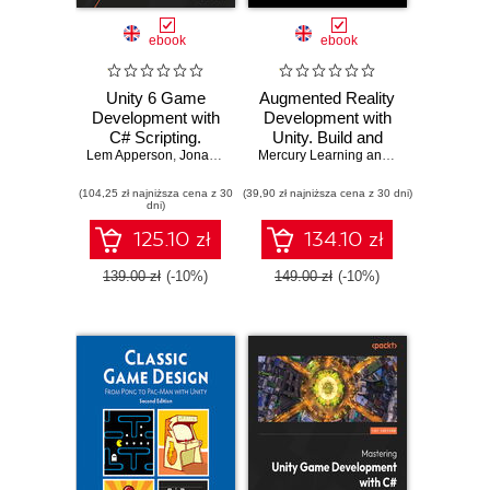
ebook
ebook
Unity 6 Game
Augmented Reality
Development with
Development with
C# Scripting.
Unity. Build and
Lem Apperson
Leverage C#
,
Jonathan Weinberger
optimize AR
Mercury Learning and Information
,
Ind
scripting in Unity to
applications with
(104,25 zł najniższa cena z 30
create immersive
(39,90 zł najniższa cena z 30 dni)
Unity, ARKit, and
dni)
games and VR
ARCore
experiences
125.10 zł
134.10 zł
139.00 zł
(-10%)
149.00 zł
(-10%)