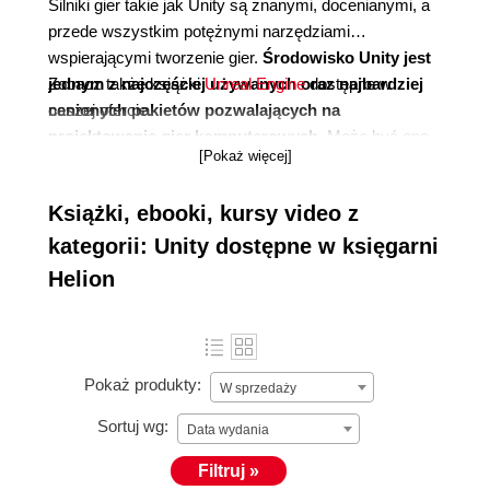
Silniki gier takie jak Unity są znanymi, docenianymi, a
przede wszystkim potężnymi narzędziami
wspierającymi tworzenie gier.
Środowisko Unity jest
jednym z najczęściej używanych oraz najbardziej
Zobacz także książki
Unreal Engine
dostępne w
cenionych pakietów pozwalających na
naszej ofercie.
projektowanie gier komputerowych
. Może być ono
[Pokaż więcej]
wykorzystywane przez szerokie spektrum
użytkowników, poczynając od hobbystów, a kończąc
Książki, ebooki, kursy video z
na dużych firmach; pozwala tworzyć gry oraz
interaktywne aplikacje dla przeglądarek internetowych,
kategorii: Unity dostępne w księgarni
komputerów stacjonarnych, urządzeń przenośnych
Helion
oraz konsol.
Dzięki intuicyjnemu i prostemu w
obsłudze zestawowi narzędzi środowiska Unity
oraz naszym książkom i kursom możesz tak łatwo
jak nigdy dotąd stać się twórcą gier
Pokaż produkty:
W sprzedaży
komputerowych.
Sortuj wg:
Data wydania
Filtruj »