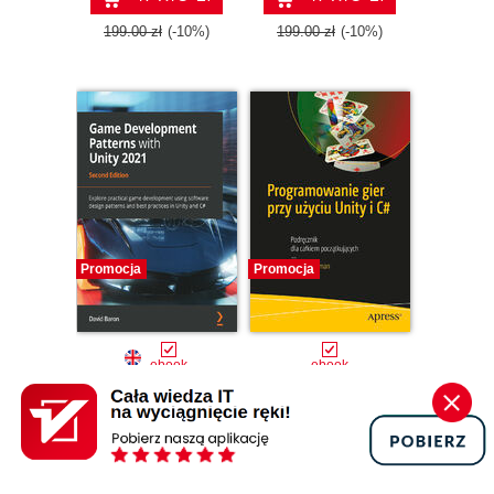
2021 - Second
Edition
199.00 zł
(-10%)
199.00 zł
(-10%)
Promocja
Promocja
ebook
ebook
Game
Programowanie
Development
gier przy użyciu
Patterns with Unity
Unity i C#.
2021. Explore
David Baron
Podręcznik dla
Casey Hardman