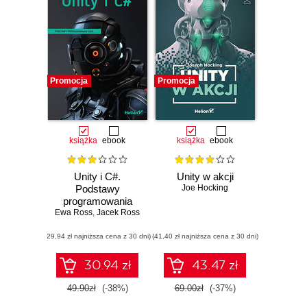
Promocja
Promocja
książka
ebook
książka
ebook
Unity i C#.
Unity w akcji
Podstawy
Joe Hocking
programowania
Ewa Ross
gier
,
Jacek Ross
(29,94 zł najniższa cena z 30 dni)
(41,40 zł najniższa cena z 30 dni)
30.94 zł
43.47 zł
49.90zł
(-38%)
69.00zł
(-37%)