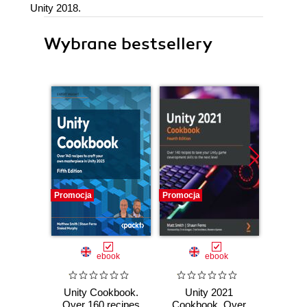
Unity 2018.
Wybrane bestsellery
Promocja
Promocja
Promocj
ebook
ebook
Unity Cookbook.
Unity 2021
Un
Over 160 recipes
Cookbook. Over
Cookb