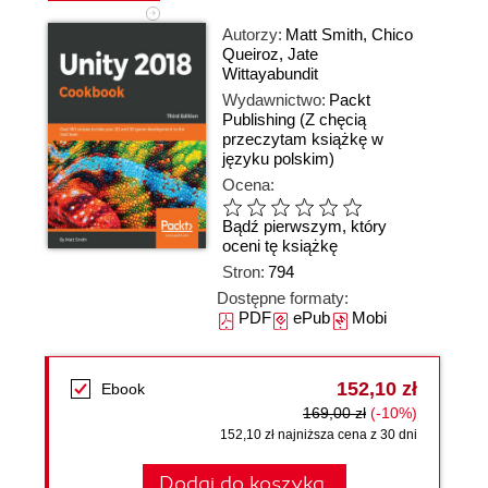
Autorzy:
Matt Smith
,
Chico
Queiroz
,
Jate
Wittayabundit
Wydawnictwo:
Packt
Publishing
(Z chęcią
przeczytam książkę w
języku polskim)
Ocena:
Bądź pierwszym, który
oceni tę książkę
Stron:
794
Dostępne formaty:
PDF
ePub
Mobi
152,10 zł
Ebook
169,00 zł
(-10%)
152,10 zł najniższa cena z 30 dni
Dodaj do koszyka