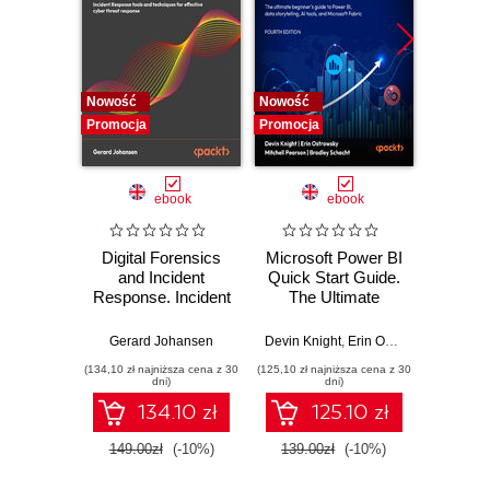
(IMGUI)
Nowość
Nowość
Nowość
Promocja
Promocja
Promocj
ebook
ebook
Digital Forensics
Microsoft Power BI
Pract
and Incident
Quick Start Guide.
Intel
Response. Incident
The Ultimate
Data-D
Response tools
Beginner's Guide
Hunti
and techniques for
to Power BI, Data
your c
Gerard Johansen
Devin Knight
,
Erin Ostrowsky
,
Mitchel
effective cyber
Storytelling, AI
effor
(134,10 zł najniższa cena z 30
(125,10 zł najniższa cena z 30
(116,10 zł 
threat response -
Tools, and
dete
dni)
dni)
Fourth Edition
Microsoft Fabric -
def
134.10 zł
125.10 zł
Fourth Edition
ATT&C
tool
149.00zł
(-10%)
139.00zł
(-10%)
129.0
E