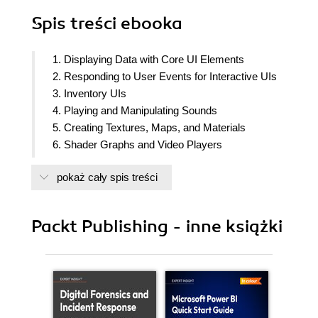
Spis treści
ebooka
1. Displaying Data with Core UI Elements
2. Responding to User Events for Interactive UIs
3. Inventory UIs
4. Playing and Manipulating Sounds
5. Creating Textures, Maps, and Materials
6. Shader Graphs and Video Players
7. Using Cameras
pokaż cały spis treści
8. Lights and Effects
9. 2D Animation
10. 3D Animations
Packt Publishing - inne książki
11. Webserver Communication and Online
Version-Control
12. Controlling and Choosing Positions
13. Navigation Meshes and Agents
14. Design Patterns
15. Editor Extensions and Immediate Mode GUI