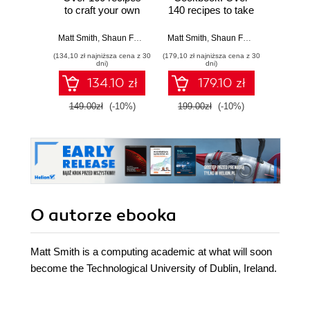
to craft your own
140 recipes to take
than 1
masterpiece in
your Unity game
to bu
Unity 2023 - Fifth
development skills
2D an
Matt Smith
,
Shaun Ferns
,
Sinéad Murphy
Matt Smith
,
Shaun Ferns
,
Chris Grega
Matt Smi
Edition
to the next level -
wi
(134,10 zł najniższa cena z 30
(179,10 zł najniższa cena z 30
(161,10 zł 
Fourth Edition
dni)
dni)
134.10 zł
179.10 zł
149.00zł
(-10%)
199.00zł
(-10%)
179.0
O autorze
ebooka
Matt Smith is a computing academic at what will soon
become the Technological University of Dublin, Ireland.