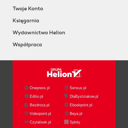
Twoje Konto
Księgarnia
Wydawnictwo Helion
Współpraca
Onepress.pl
Sensus.pl
Editio.pl
DlaBystrzakow.pl
Bezdroza.pl
Ebookpoint.pl
Videopoint.pl
Beya.pl
Czytalisek.pl
Sploty