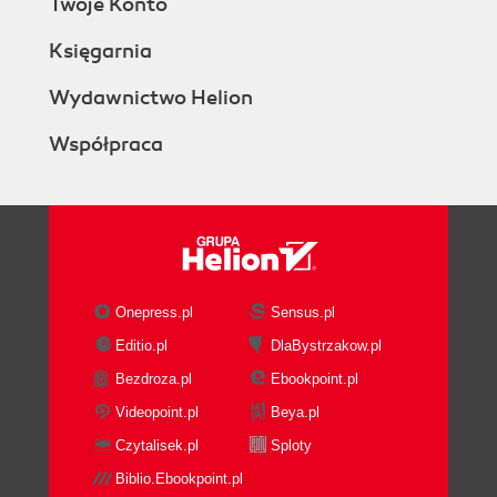
Twoje Konto
Księgarnia
Wydawnictwo Helion
Współpraca
Onepress.pl
Sensus.pl
Editio.pl
DlaBystrzakow.pl
Bezdroza.pl
Ebookpoint.pl
Videopoint.pl
Beya.pl
Czytalisek.pl
Sploty
Biblio.Ebookpoint.pl