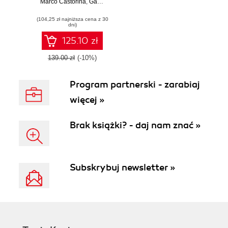
Marco Castorina
Vulkan. Develop a
,
Gabriel Sassone
modern rendering
(104,25 zł najniższa cena z 30
engine from first
dni)
principles to state-
of-the-art
125.10 zł
techniques
139.00 zł
(-10%)
Program partnerski - zarabiaj
więcej »
Brak książki? - daj nam znać »
Subskrybuj newsletter »