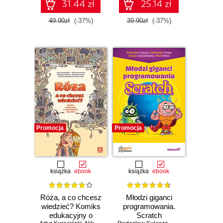
31.44 zł
25.14 zł
49.90zł
(-37%)
39.90zł
(-37%)
Promocja
Promocja
książka
ebook
książka
ebook
Róża, a co chcesz
Młodzi giganci
wiedzieć? Komiks
programowania.
edukacyjny o
Scratch