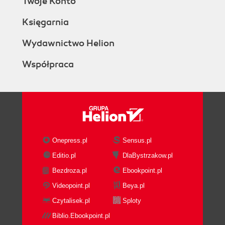
Twoje Konto
Księgarnia
Wydawnictwo Helion
Współpraca
Onepress.pl
Sensus.pl
Editio.pl
DlaBystrzakow.pl
Bezdroza.pl
Ebookpoint.pl
Videopoint.pl
Beya.pl
Czytalisek.pl
Sploty
Biblio.Ebookpoint.pl