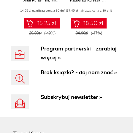
Artur Kurasiński
technologiach dla
,
Nikola Kucharska
Radosław Kulesza
,
Radosław Kulesza
,
Sebastian Langa
,
Sebastian 
,
dzieci
(14,95 zł najniższa cena z 30 dni)
(17,45 zł najniższa cena z 30 dni)
15.25 zł
18.50 zł
29.90zł
(-49%)
34.90zł
(-47%)
Program partnerski - zarabiaj
więcej »
Brak książki? - daj nam znać »
Subskrybuj newsletter »