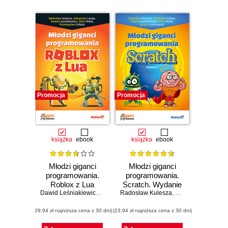
Promocja
Promocja
książka
ebook
książka
ebook
Młodzi giganci
Młodzi giganci
programowania.
programowania.
Roblox z Lua
Scratch. Wydanie
Dawid Leśniakiewicz
,
Piotr Pełka
Radosław Kulesza
,
Sebastian Langa
II
,
Sebastian Langa
,
Radosław Kule
,
(29,94 zł najniższa cena z 30 dni)
(23,94 zł najniższa cena z 30 dni)