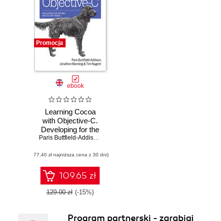
Promocja
ebook
Learning Cocoa
with Objective-C.
Developing for the
Mac and iOS App
Paris Buttfield-Addison
,
Jonathon Manning
,
Tim Nugent
Stores. 4th Edition
(77,40 zł najniższa cena z 30 dni)
109.65 zł
129.00 zł
(-15%)
Program partnerski - zarabiaj