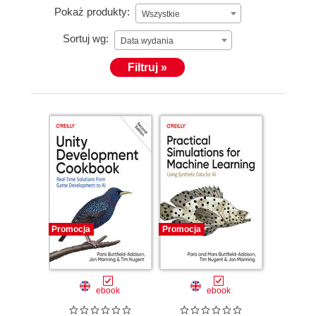
Pokaż produkty:
Wszystkie
Sortuj wg:
Data wydania
Filtruj »
Promocja
Promocja
ebook
ebook