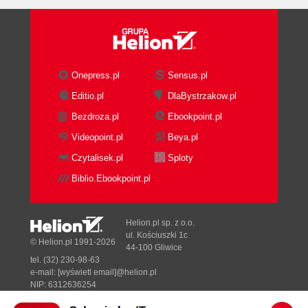
Onepress.pl
Sensus.pl
Editio.pl
DlaBystrzakow.pl
Bezdroza.pl
Ebookpoint.pl
Videopoint.pl
Beya.pl
Czytalisek.pl
Sploty
Biblio.Ebookpoint.pl
Helion.pl sp. z o.o.
ul. Kościuszki 1c
© Helion.pl 1991-2026
44-100 Gliwice
tel. (32) 230-98-63
e-mail:
[wyświetl email]@helion.pl
NIP: 6312636254
Regon: 241989027