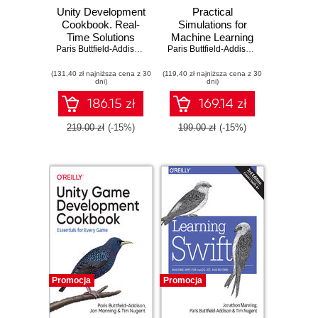
Unity Development
Practical
Cookbook. Real-
Simulations for
Time Solutions
Machine Learning
from Game
Paris Buttfield-Addison
,
Jon Manning
,
Tim Nugent
Paris Buttfield-Addison
,
Mars Buttfield
Development to AI.
(131,40 zł najniższa cena z 30
2nd Edition
(119,40 zł najniższa cena z 30
dni)
dni)
186.15 zł
169.14 zł
219.00 zł
(-15%)
199.00 zł
(-15%)
Promocja
Promocja