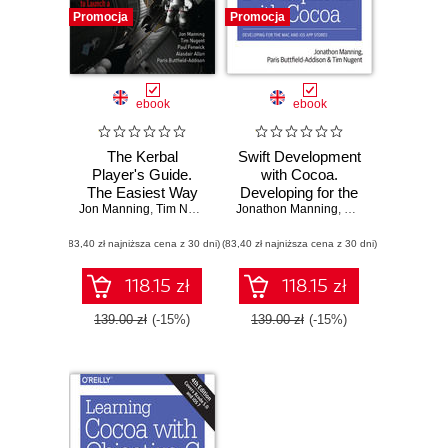
Promocja
Promocja
ebook
ebook
The Kerbal
Swift Development
Player's Guide.
with Cocoa.
The Easiest Way
Developing for the
Jon Manning
to Launch a Space
,
Tim Nugent
,
Paul Fenwick
Jonathon Manning
Mac and iOS App
,
Paris Buttfield-Add
Program
Stores
(83,40 zł najniższa cena z 30 dni)
(83,40 zł najniższa cena z 30 dni)
118.15 zł
118.15 zł
139.00 zł
(-15%)
139.00 zł
(-15%)