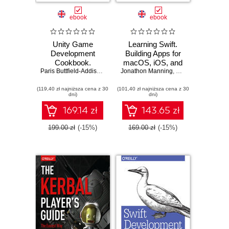
ebook
ebook
Unity Game
Learning Swift.
Development
Building Apps for
Cookbook.
macOS, iOS, and
Essentials for
Paris Buttfield-Addison
,
Jon Manning
Jonathon Manning
Beyond. 3rd
,
Tim Nugent
,
Paris Buttfield-Add
Every Game
Edition
(119,40 zł najniższa cena z 30
(101,40 zł najniższa cena z 30
dni)
dni)
169.14 zł
143.65 zł
199.00 zł
(-15%)
169.00 zł
(-15%)