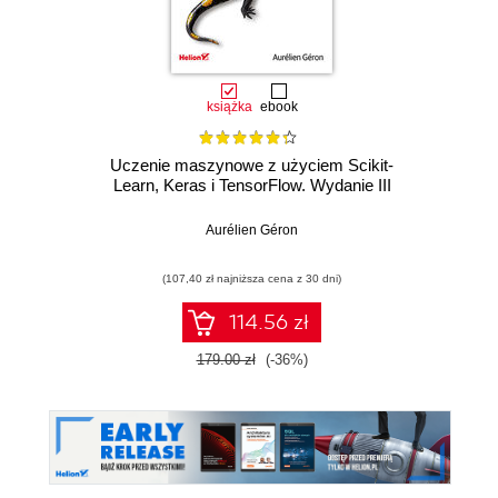
książka
ebook
Uczenie maszynowe z użyciem Scikit-
Learn, Keras i TensorFlow. Wydanie III
Aurélien Géron
(107,40 zł najniższa cena z 30 dni)
114.56 zł
179.00 zł
(-36%)