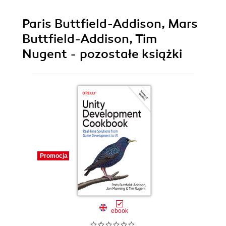
Paris Buttfield-Addison, Mars
Buttfield-Addison, Tim
Nugent - pozostałe książki
Promocja
Promocja
Promocja
Promocja
Promocja
Promocja
Promocja
Promocja
Promocja
Promocja
ebook