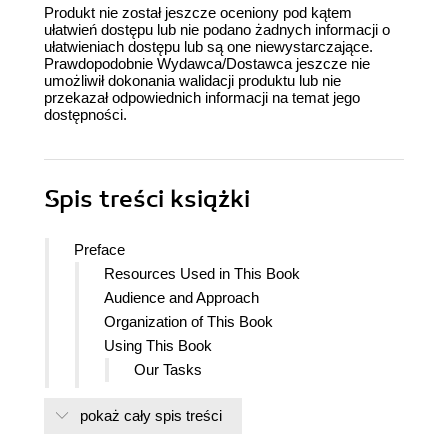
Produkt nie został jeszcze oceniony pod kątem
ułatwień dostępu lub nie podano żadnych informacji o
ułatwieniach dostępu lub są one niewystarczające.
Prawdopodobnie Wydawca/Dostawca jeszcze nie
umożliwił dokonania walidacji produktu lub nie
przekazał odpowiednich informacji na temat jego
dostępności.
Spis treści
książki
Preface
Resources Used in This Book
Audience and Approach
Organization of This Book
Using This Book
Our Tasks
Conventions Used in This Book
pokaż cały spis treści
Using Code Examples
OReilly Online Learning