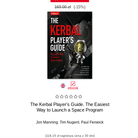
169.00 zł
(-15%)
ebook
The Kerbal Player's Guide. The Easiest
Way to Launch a Space Program
Jon Manning
,
Tim Nugent
,
Paul Fenwick
(118,15 zł najniższa cena z 30 dni)