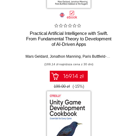
ebook
Practical Artificial Intelligence with Swift.
From Fundamental Theory to Development
of AI-Driven Apps
Mars Geldard
,
Jonathon Manning
,
Paris Buttfield-Addison
(169,14 zł najniższa cena z 30 dni)
169.14 zł
199.00 zł
(-15%)