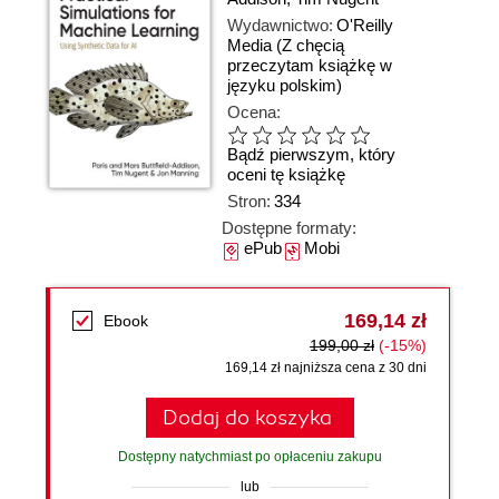
Wydawnictwo:
O'Reilly
Media
(Z chęcią
przeczytam książkę w
języku polskim)
Ocena:
Bądź pierwszym, który
oceni tę książkę
Stron:
334
Dostępne formaty:
ePub
Mobi
169,14 zł
Ebook
199,00 zł
(-15%)
169,14 zł najniższa cena z 30 dni
Dodaj do koszyka
Dostępny natychmiast po opłaceniu zakupu
lub