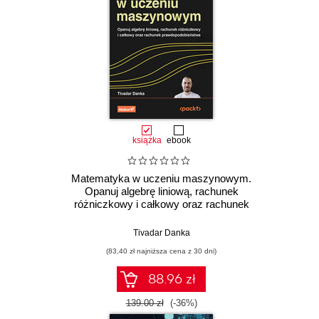
książka
ebook
Matematyka w uczeniu maszynowym.
Opanuj algebrę liniową, rachunek
różniczkowy i całkowy oraz rachunek
prawdopodobieństwa
Tivadar Danka
(83,40 zł najniższa cena z 30 dni)
88.96 zł
139.00 zł
(-36%)