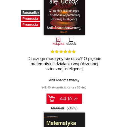
Bestseller
Promocja
Promocja
Bestseller
Bestseller
Promocja
Promocja
Promocja
Promocja
Bestseller
Nowość
Promocja
Promocja
Promocja
Promocja
książka
ebook
Dlaczego maszyny się uczą? O pięknie
matematyki i działaniu współczesnej
sztucznej inteligencji
Anil Ananthaswamy
(41,40 zł najniższa cena z 30 dni)
44.16 zł
69.00 zł
(-36%)