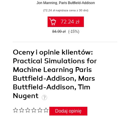
Jon Manning
,
Paris Buttfield-Addison
(72,24 zł najniższa cena z 30 dni)
72.24 zł
84.99 zł
(-15%)
Oceny i opinie klientów:
Practical Simulations for
Machine Learning Paris
Buttfield-Addison, Mars
Buttfield-Addison, Tim
Nugent
Dodaj opinię