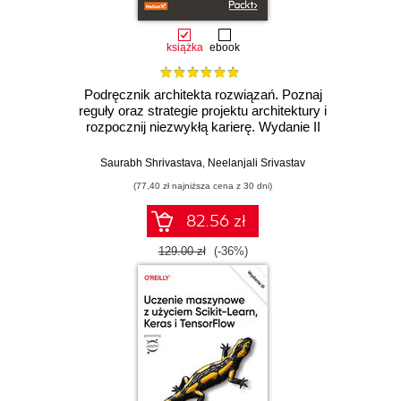
książka
ebook
Podręcznik architekta rozwiązań. Poznaj
reguły oraz strategie projektu architektury i
rozpocznij niezwykłą karierę. Wydanie II
Saurabh Shrivastava
,
Neelanjali Srivastav
(77,40 zł najniższa cena z 30 dni)
82.56 zł
129.00 zł
(-36%)