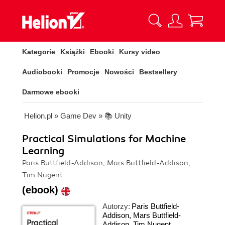
Kategorie
Książki
Ebooki
Kursy video
Audiobooki
Promocje
Nowości
Bestsellery
Darmowe ebooki
Helion.pl
»
Game Dev
»
📚 Unity
Practical Simulations for Machine
Learning
Paris Buttfield-Addison, Mars Buttfield-Addison,
Tim Nugent
(ebook)
Autorzy:
Paris Buttfield-
Addison
,
Mars Buttfield-
Addison
,
Tim Nugent