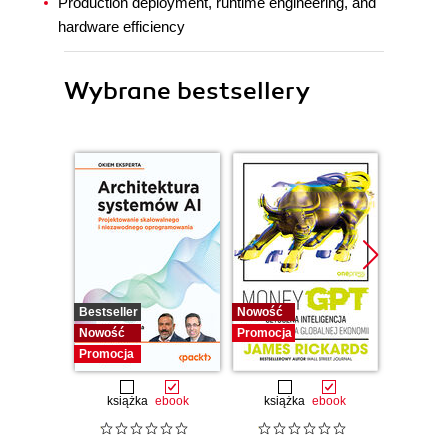
Production deployment, runtime engineering, and
hardware efficiency
Wybrane bestsellery
Bestseller
Nowość
Promocj
Nowość
Promocja
Promocja
książka
ebook
książka
ebook