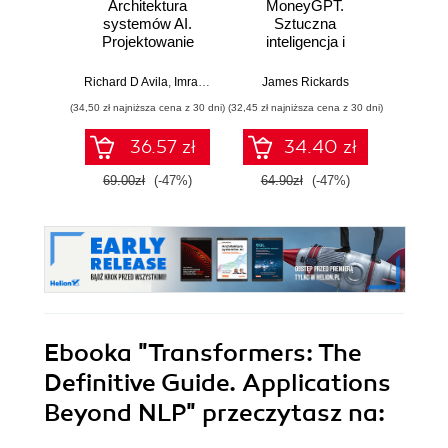
Architektura
MoneyGPT.
Jak 
systemów AI.
Sztuczna
wł
Projektowanie
inteligencja i
asyst
skalowalnego i
zagrożenie dla
krok
niezawodnego
globalnej ekonomii
Richard D Avila
,
Imran Ahmad
James Rickards
oprogramowania
(34,50 zł najniższa cena z 30 dni)
(32,45 zł najniższa cena z 30 dni)
(41,27 zł naj
36.57 zł
34.40 zł
69.00zł
(-47%)
64.90zł
(-47%)
59.0
Ebooka
"Transformers: The
Definitive Guide. Applications
Beyond NLP"
przeczytasz na: