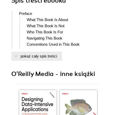
Spis treści
ebooka
Preface
What This Book Is About
What This Book Is Not
Who This Book Is For
Navigating This Book
Conventions Used in This Book
Using Code Examples
pokaż cały spis treści
OReilly Online Learning
How to Contact Us
Acknowledgments
O'Reilly Media - inne książki
1. From First Principles to State-of-the-Art
Transformers
Transformer Basics
Tokenizer: Text Representation in the
Transformer
Token and Positional Embeddings
Attention Mechanism