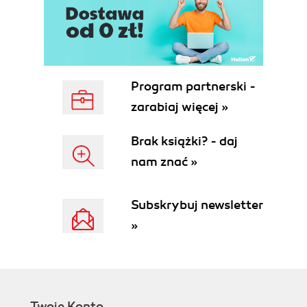
Autocorrelation and Partial
Autocorrelation
Cointegration
Cross-Correlation
Stationarity
Program partnerski -
Trend and Seasonality
zarabiaj więcej »
Preparing a Dataset
Time Series Modeling in Various Application
Brak książki? - daj
Domains
nam znać »
Tokenizing Time Series Data
Chronos: Learning the Language of Time
Series
Subskrybuj newsletter
Fine-Tuning Chronos
»
PatchTST: A Time Series Is Worth 64 Words
Fine-Tuning PatchTST on Historical IBM
Stock Prices
TimesFM: A Decoder-Only Time Series
Foundation Model
Twoje Konto