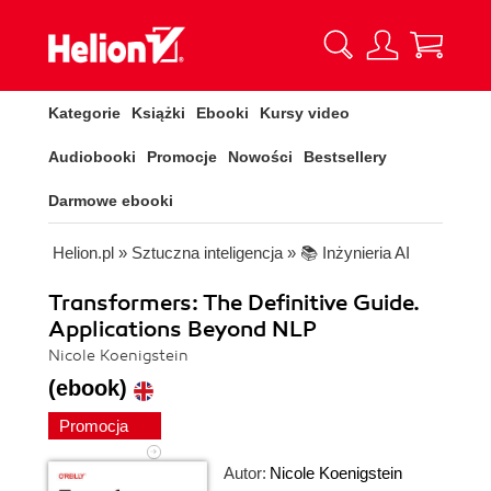
Kategorie
Książki
Ebooki
Kursy video
Audiobooki
Promocje
Nowości
Bestsellery
Darmowe ebooki
Helion.pl
»
Sztuczna inteligencja
»
📚 Inżynieria AI
Transformers: The Definitive Guide.
Applications Beyond NLP
Nicole Koenigstein
(ebook)
Promocja
Autor:
Nicole Koenigstein