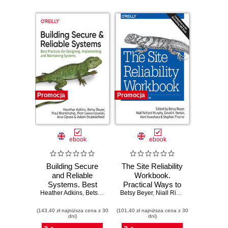
Promocja
Promocja
ebook
ebook
Building Secure
The Site Reliability
and Reliable
Workbook.
Systems. Best
Practical Ways to
Heather Adkins
Practices for
,
Betsy Beyer
,
Betsy Beyer
Paul Blankinship
Implement SRE
,
Niall Richard Murphy
,
Dav
Designing,
(143,40 zł najniższa cena z 30
Implementing, and
(101,40 zł najniższa cena z 30
dni)
dni)
Maintaining