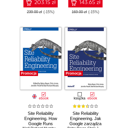
Systems
203.15 zł
143.65 zł
239.00 zł
(-15%)
169.00 zł
(-15%)
Promocja
Promocja
ebook
książka
ebook
Site Reliability
Site Reliability
Engineering. How
Engineering. Jak
Google Runs
Google zarządza