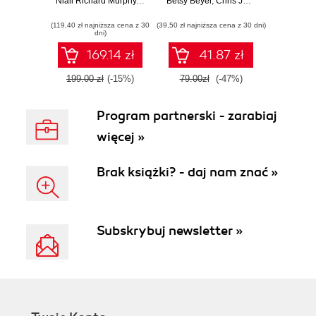
Production
Niall Richard Murphy
,
Betsy Beyer
Betsy Beyer
systemami
,
Chris Jones
,
Chris Jones
,
Jennifer Peto
Systems
producyjnymi
(119,40 zł najniższa cena z 30
(39,50 zł najniższa cena z 30 dni)
dni)
169.14 zł
41.87 zł
199.00 zł
(-15%)
79.00zł
(-47%)
Program partnerski - zarabiaj
więcej »
Brak książki? - daj nam znać »
Subskrybuj newsletter »