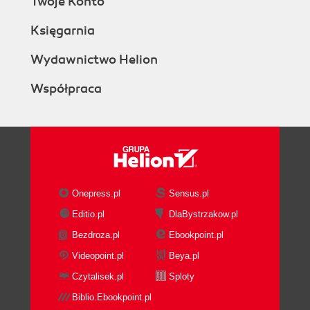
Twoje Konto
Księgarnia
Wydawnictwo Helion
Współpraca
Onepress.pl
Sensus.pl
Editio.pl
DlaBystrzakow.pl
Bezdroza.pl
Ebookpoint.pl
Videopoint.pl
Beya.pl
Czytalisek.pl
Sploty
Biblio.Ebookpoint.pl