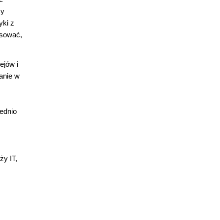
my
yki z
osować,
ejów i
anie w
ednio
ży IT,