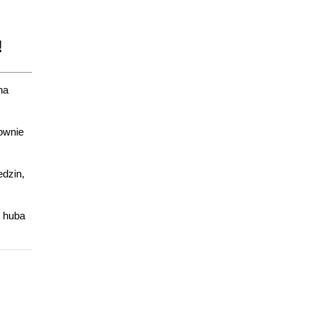
!
na
ownie
dzin,
o huba