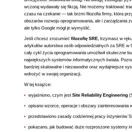
wczoraj wydawały się fikcją. Nie możemy traktować tra
czasu na czekanie — tak brzmi filozofia firmy, która p
obszarów rozwoju oprogramowania, ale i zarządzania
ale tylko Google mógł je wymyślić.
Jeśli chcesz zrozumieć
filozofię SRE
, trzymasz w ręku
artykułów autorstwa osób odpowiedzialnych za SRE w G
cały cykl życia oprogramowania umożliwił skuteczne b
największych systemów informatycznych świata. Poznas
bardziej skalowalne i niezawodne oraz wydajniejsze s
wdrożyć w swojej organizacji.
W tej książce:
wyjaśniono, czym jest
Site Reliability Engineering
(S
opisano wzorce, operacje i obszary zainteresowania
przedstawiono zasady codziennej pracy inżynierów 
pokazano, jak budować duże rozproszone systemy inf