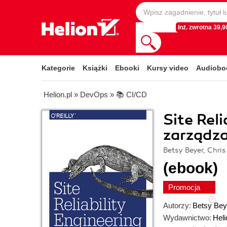
Inż. zwrotna 39,90
Kategorie
Książki
Ebooki
Kursy video
Audiobo
Helion.pl
»
DevOps
»
📚 CI/CD
Site Rel
zarządz
Betsy Beyer, Chris
(ebook)
Promocja
Autorzy:
Betsy Bey
Wydawnictwo:
Heli