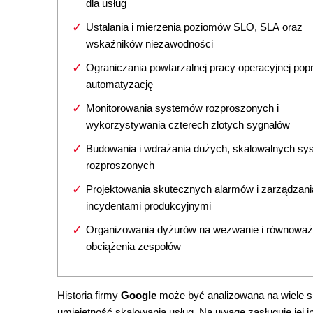
dla usług
Ustalania i mierzenia poziomów SLO, SLA oraz
wskaźników niezawodności
Ograniczania powtarzalnej pracy operacyjnej pop
automatyzację
Monitorowania systemów rozproszonych i
wykorzystywania czterech złotych sygnałów
Budowania i wdrażania dużych, skalowalnych s
rozproszonych
Projektowania skutecznych alarmów i zarządzani
incydentami produkcyjnymi
Organizowania dyżurów na wezwanie i równoważ
obciążenia zespołów
Historia firmy
Google
może być analizowana na wiele s
umiejętność skalowania usług. Na uwagę zasługuje jej i