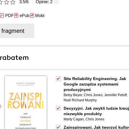
3.5
/
6
Opinie:
2
PDF
ePub
Mobi
j fragment
 rabatem
Site Reliability Engineering. Jak
Google zarządza systemami
producyjnymi
Betsy Beyer
,
Chris Jones
,
Jennifer Petoff
,
Niall Richard Murphy
Decyzyjni. Jak zwykli ludzie kreu
niezwykłe produkty
Marty Cagan
,
Chris Jones
Zainspirowani. Jak tworzyć kult