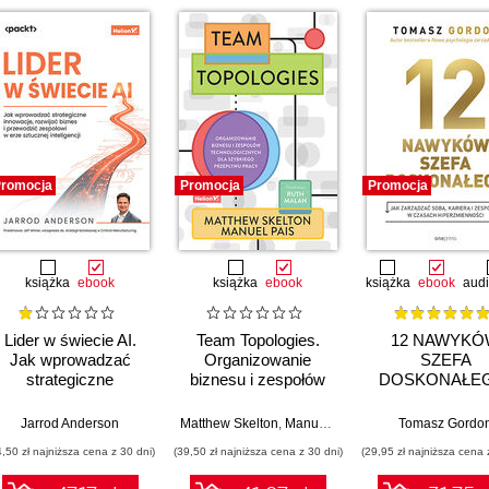
romocja
Promocja
Promocja
książka
ebook
książka
ebook
książka
ebook
aud
Lider w świecie AI.
Team Topologies.
12 NAWYKÓ
Jak wprowadzać
Organizowanie
SZEFA
strategiczne
biznesu i zespołów
DOSKONAŁE
innowacje, rozwijać
technologicznych dla
Jak zarządzać s
biznes i przewodzić
szybkiego przepływu
karierą i zespo
Jarrod Anderson
Matthew Skelton
,
Manuel Pais
,
Ruth Malan
Tomasz Gordo
zespołowi w erze
pracy
czasach
4,50 zł najniższa cena z 30 dni)
(39,50 zł najniższa cena z 30 dni)
(29,95 zł najniższa cena 
sztucznej inteligencji
hiperzmiennoś