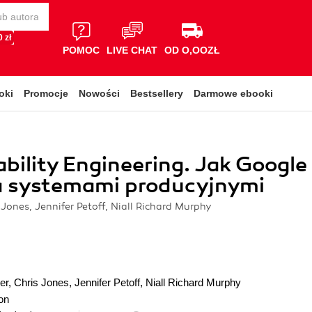
 zł
POMOC
LIVE CHAT
OD O,OOZŁ
oki
Promocje
Nowości
Bestsellery
Darmowe ebooki
iability Engineering. Jak Google
a systemami producyjnymi
 Jones, Jennifer Petoff, Niall Richard Murphy
er
,
Chris Jones
,
Jennifer Petoff
,
Niall Richard Murphy
on