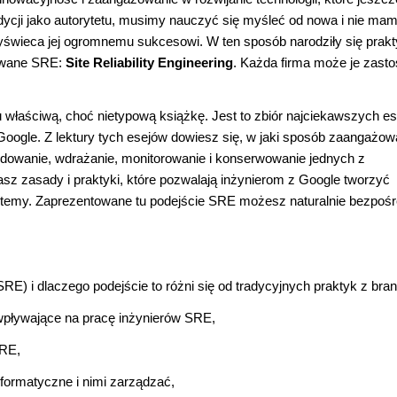
dycji jako autorytetu, musimy nauczyć się myśleć od nowa i nie ma
rzyświeca jej ogromnemu sukcesowi. W ten sposób narodziły się prakt
 zwane SRE:
Site Reliability Engineering
. Każda firma może je zast
 właściwą, choć nietypową książkę. Jest to zbiór najciekawszych es
oogle. Z lektury tych esejów dowiesz się, w jaki sposób zaangażow
udowanie, wdrażanie, monitorowanie i konserwowanie jednych z
z zasady i praktyki, które pozwalają inżynierom z Google tworzyć
ystemy. Zaprezentowane tu podejście SRE możesz naturalnie bezpośr
RE) i dlaczego podejście to różni się od tradycyjnych praktyk z bran
 wpływające na pracę inżynierów SRE,
SRE,
ormatyczne i nimi zarządzać,