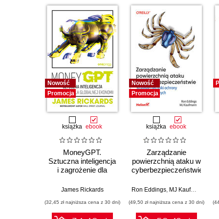
Nowość
Nowość
P
Promocja
Promocja
książka
ebook
książka
ebook
MoneyGPT.
Zarządzanie
Sztuczna inteligencja
powierzchnią ataku w
i zagrożenie dla
cyberbezpieczeństwie.
globalnej ekonomii
Strategie i techniki
ochrony zasobów
James Rickards
Ron Eddings
,
MJ Kaufmann
cyfrowych
(32,45 zł najniższa cena z 30 dni)
(49,50 zł najniższa cena z 30 dni)
(4