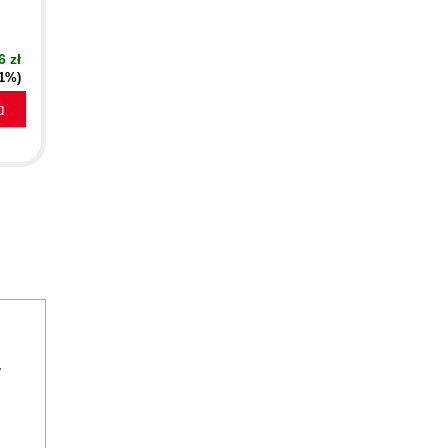
6 zł
51%)
a
w