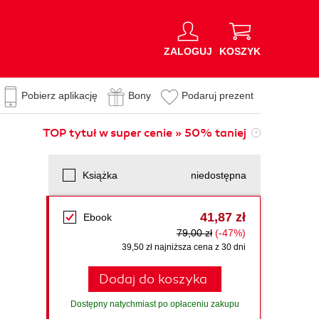
ZALOGUJ
KOSZYK
Pobierz aplikację
Bony
Podaruj prezent
TOP tytuł w super cenie » 50% taniej
Książka
niedostępna
41,87 zł
Ebook
79,00 zł
(-47%)
39,50 zł najniższa cena z 30 dni
Dodaj do koszyka
Dostępny natychmiast po opłaceniu zakupu