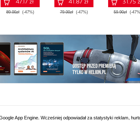
47.17 zł
41.87 zł
31.75 z
89.00zł
(-47%)
79.00zł
(-47%)
59.90zł
(-47%
oogle App Engine. Wcześniej odpowiadał za statystyki reklam, hurt