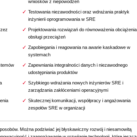
wniosków z niepowodzeń
Testowania niezawodności oraz wdrażania praktyk
inżynierii oprogramowania w SRE
rzez
Projektowania rozwiązań do równoważenia obciążenia 
obsługi przeciążeń
Zapobiegania i reagowania na awarie kaskadowe w
systemach
ystemów
Zapewniania integralności danych i niezawodnego
udostępniania produktów
a
Szybkiego wdrażania nowych inżynierów SRE i
zarządzania zakłóceniami operacyjnymi
enia
Skutecznej komunikacji, współpracy i angażowania
zespołów SRE w organizacji
posobów. Można podziwiać jej błyskawiczny rozwój i niesamowitą
nnowacyjność i zaangażowanie w rozwijanie technologii, które jeszcz