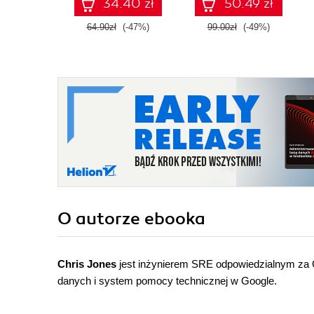
34.40 zł
50.49 zł
64.90zł
(-47%)
99.00zł
(-49%)
O autorze
ebooka
Chris Jones
jest inżynierem SRE odpowiedzialnym za G
danych i system pomocy technicznej w Google.