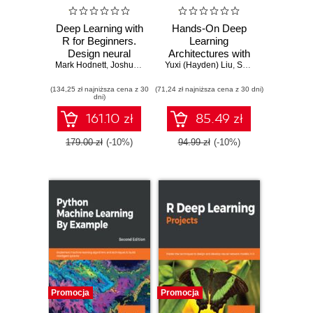
Deep Learning with
Hands-On Deep
R for Beginners.
Learning
Design neural
Architectures with
Mark Hodnett
network models in
,
Joshua F. Wiley
Yuxi (Hayden) Liu
,
Yuxi (Hayden) Liu
Python. Create
,
Saransh Mehta
,
Pablo Maldonado
R 3.5 using
deep neural
(134,25 zł najniższa cena z 30
TensorFlow, Keras,
(71,24 zł najniższa cena z 30 dni)
networks to solve
dni)
and MXNet
computational
problems using
161.10 zł
85.49 zł
TensorFlow and
Keras
179.00 zł
(-10%)
94.99 zł
(-10%)
Promocja
Promocja