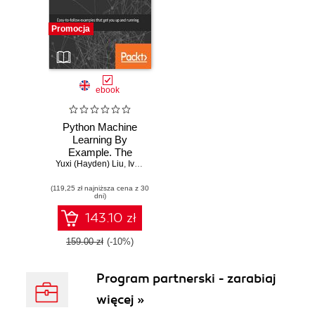
Promocja
ebook
Python Machine
Learning By
Example. The
Yuxi (Hayden) Liu
easiest way to get
,
Ivan Idris
into machine
(119,25 zł najniższa cena z 30
learning
dni)
143.10 zł
159.00 zł
(-10%)
Program partnerski - zarabiaj
więcej »