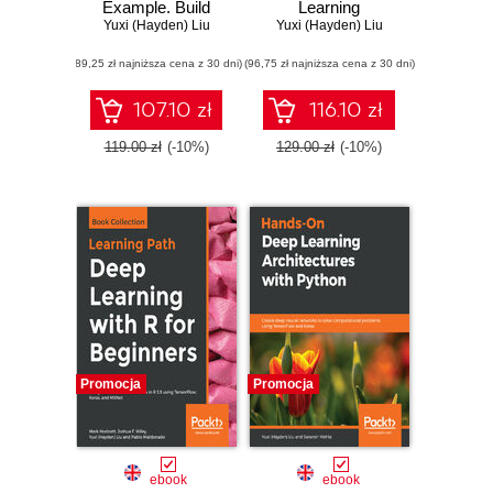
Example. Build
Learning
intelligent systems
Yuxi (Hayden) Liu
Cookbook. Over
Yuxi (Hayden) Liu
using Python,
60 recipes to
(89,25 zł najniższa cena z 30 dni)
TensorFlow 2,
(96,75 zł najniższa cena z 30 dni)
design, develop,
PyTorch, and
and deploy self-
scikit-learn - Third
learning AI models
107.10 zł
116.10 zł
Edition
using Python
119.00 zł
(-10%)
129.00 zł
(-10%)
Promocja
Promocja
ebook
ebook