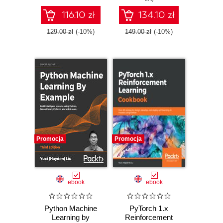
cases - Fourth
with Python
Edition
116.10 zł
134.10 zł
129.00 zł
(-10%)
149.00 zł
(-10%)
Promocja
Promocja
ebook
ebook
Python Machine
PyTorch 1.x
Learning by
Reinforcement