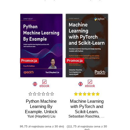
Promocja
Promocja
ebook
ebook
Python Machine
Machine Learning
Learning By
with PyTorch and
Example. Unlock
Scikit-Learn.
machine learning
Yuxi (Hayden) Liu
Sebastian Raschka
Develop machine
,
Yuxi (Hayden) Liu
best practices with
learning and deep
(96,75 zł najniższa cena z 30 dni)
real-world use
(111,75 zł najniższa cena z 30
learning models
dni)