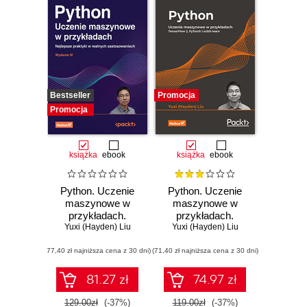
Bestseller
Promocja
Promocja
książka
ebook
książka
ebook
Python. Uczenie
Python. Uczenie
maszynowe w
maszynowe w
przykładach.
przykładach.
Najlepsze praktyki
Yuxi (Hayden) Liu
Yuxi (Hayden) Liu
TensorFlow 2,
w realnych
PyTorch i scikit-
(77,40 zł najniższa cena z 30 dni)
zastosowaniach.
(71,40 zł najniższa cena z 30 dni)
learn. Wydanie III
Wydanie IV
81.27 zł
74.97 zł
129.00zł
(-37%)
119.00zł
(-37%)