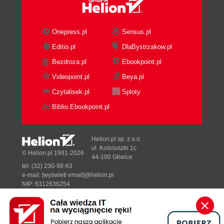
Onepress.pl
Sensus.pl
Editio.pl
DlaBystrzakow.pl
Bezdroza.pl
Ebookpoint.pl
Videopoint.pl
Beya.pl
Czytalisek.pl
Sploty
Biblio.Ebookpoint.pl
Helion.pl sp. z o.o.
ul. Kościuszki 1c
© Helion.pl 1991-2026
44-100 Gliwice
tel. (32) 230-98-63
e-mail:
[wyświetl email]@helion.pl
NIP: 6312636254
Regon: 241989027
Designed with ♥ by
Tonik.pl