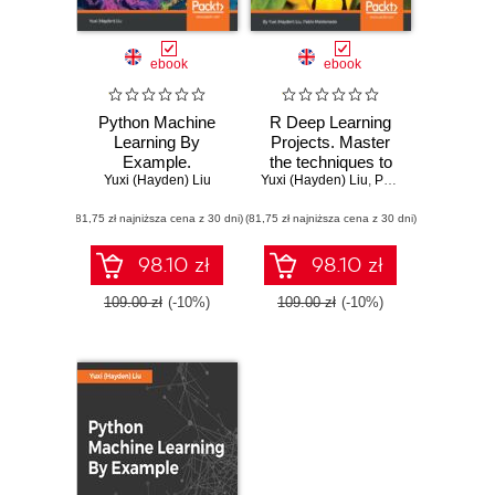
ebook
ebook
Python Machine
R Deep Learning
Learning By
Projects. Master
Example.
the techniques to
Yuxi (Hayden) Liu
Implement
design and develop
Yuxi (Hayden) Liu
,
Pablo Maldonado
machine learning
neural network
(81,75 zł najniższa cena z 30 dni)
algorithms and
(81,75 zł najniższa cena z 30 dni)
models in R
techniques to build
intelligent systems
98.10 zł
98.10 zł
- Second Edition
109.00 zł
(-10%)
109.00 zł
(-10%)