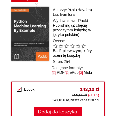
Autorzy:
Yuxi (Hayden)
Liu
,
Ivan Idris
Wydawnictwo:
Packt
Publishing
(Z chęcią
przeczytam książkę w
języku polskim)
Ocena:
Bądź pierwszym, który
oceni tę książkę
Stron:
254
Dostępne formaty:
PDF
ePub
Mobi
143,10 zł
Ebook
159,00 zł
(-10%)
143,10 zł najniższa cena z 30 dni
Dodaj do koszyka