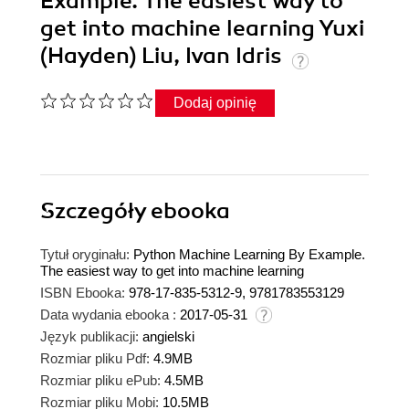
Example. The easiest way to
get into machine learning Yuxi
(Hayden) Liu, Ivan Idris
Dodaj opinię
Szczegóły
ebooka
Tytuł oryginału:
Python Machine Learning By Example.
The easiest way to get into machine learning
ISBN Ebooka:
978-17-835-5312-9, 9781783553129
Data wydania ebooka :
2017-05-31
Język publikacji:
angielski
Rozmiar pliku Pdf:
4.9MB
Rozmiar pliku ePub:
4.5MB
Rozmiar pliku Mobi:
10.5MB