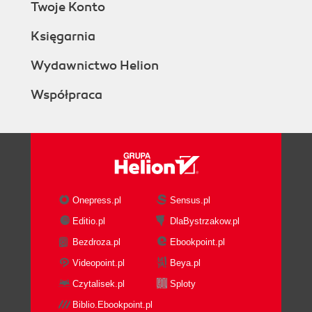
Twoje Konto
Księgarnia
Wydawnictwo Helion
Współpraca
Onepress.pl
Sensus.pl
Editio.pl
DlaBystrzakow.pl
Bezdroza.pl
Ebookpoint.pl
Videopoint.pl
Beya.pl
Czytalisek.pl
Sploty
Biblio.Ebookpoint.pl