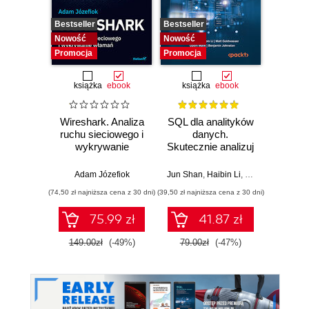
Bestseller
Bestseller
Bestselle
Nowość
Nowość
Nowość
Promocja
Promocja
Promocj
książka
ebook
książka
ebook
ksią
Wireshark. Analiza
SQL dla analityków
A
ruchu sieciowego i
danych.
baye
wykrywanie
Skutecznie analizuj
Py
włamań
dane, wyciągaj
Pra
wartościowe
prze
Adam Józefiok
Jun Shan
,
Haibin Li
,
Matt Goldwasser
Osva
wnioski i opanuj
mod
(74,50 zł najniższa cena z 30 dni)
(39,50 zł najniższa cena z 30 dni)
(44,50 zł naj
zaawansowany
probab
SQL na potrzeby
Wyd
75.99 zł
41.87 zł
praktycznych
zastosowań.
149.00zł
(-49%)
79.00zł
(-47%)
89.0
Wydanie IV