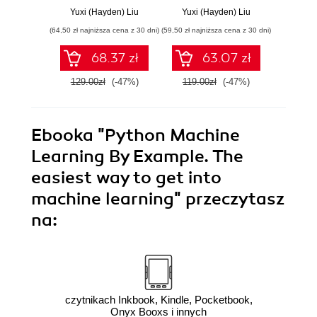
w realnych
PyTorch i scikit-
mode
Yuxi (Hayden) Liu
Yuxi (Hayden) Liu
Avinash 
zastosowaniach.
learn. Wydanie III
wizu
(64,50 zł najniższa cena z 30 dni)
(59,50 zł najniższa cena z 30 dni)
(44,50 zł naj
Wydanie IV
Wyd
68.37 zł
63.07 zł
129.00zł
(-47%)
119.00zł
(-47%)
89.0
Ebooka
"Python Machine
Learning By Example. The
easiest way to get into
machine learning"
przeczytasz
na:
czytnikach Inkbook, Kindle, Pocketbook,
Onyx Booxs i innych