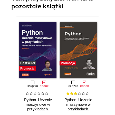
pozostałe książki
Bestseller
Promocja
Promocj
Promocja
książka
ebook
książka
ebook
ksią
Python. Uczenie
Python. Uczenie
Pytho
maszynowe w
maszynowe w
d
przykładach.
przykładach.
Prze
Najlepsze praktyki
TensorFlow 2,
a