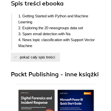
Spis treści
ebooka
1. Getting Started with Python and Machine
Learning
2. Exploring the 20 newsgroups data set
3. Spam email detection with Na
4. News topic classification with Support Vector
Machine
5. Click-through prediction with tree-based
pokaż cały spis treści
algorithms
6. Click-through rate prediction with logistic
regression
Packt Publishing - inne książki
7. Stock prices prediction with regression
algorithms
8. Best practices