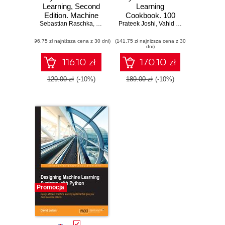
Learning, Second
Learning
Edition. Machine
Cookbook. 100
Sebastian Raschka
Learning and Deep
,
Jared Huffman
Prateek Joshi
recipes that teach
,
Vahid Mirjalili
,
Vahid Mirjalili
,
Ryan Sun
Learning with
you how to perform
(96,75 zł najniższa cena z 30 dni)
Python, scikit-
(141,75 zł najniższa cena z 30
various machine
dni)
learn, and
learning tasks in
TensorFlow -
the real world
116.10 zł
170.10 zł
Second Edition
129.00 zł
(-10%)
189.00 zł
(-10%)
Promocja