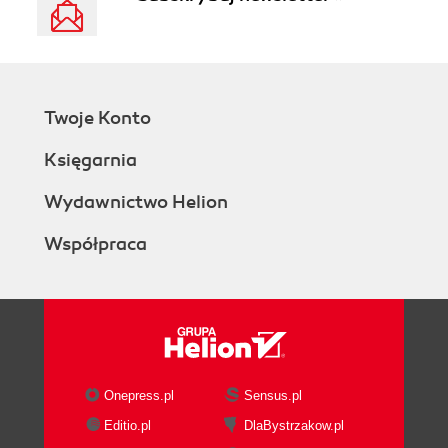
Twoje Konto
Księgarnia
Wydawnictwo Helion
Współpraca
Onepress.pl
Sensus.pl
Editio.pl
DlaBystrzakow.pl