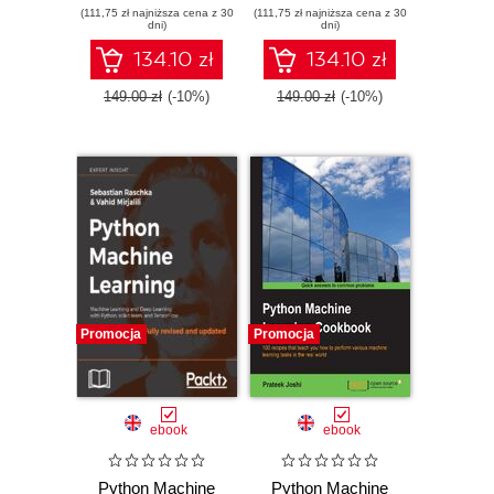
(111,75 zł najniższa cena z 30
learning models
(111,75 zł najniższa cena z 30
learn, and
dni)
dni)
with Python
TensorFlow 2 -
Third Edition
134.10 zł
134.10 zł
149.00 zł
(-10%)
149.00 zł
(-10%)
Promocja
Promocja
ebook
ebook
Python Machine
Python Machine