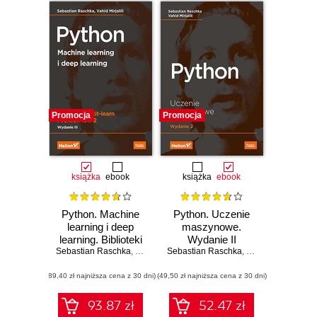
Promocja
Promocja
książka
ebook
książka
ebook
Python. Machine
Python. Uczenie
learning i deep
maszynowe.
learning. Biblioteki
Wydanie II
Sebastian Raschka
scikit-learn i
,
Vahid Mirjalili
Sebastian Raschka
,
Vahid Mirjalili
TensorFlow 2.
(89,40 zł najniższa cena z 30 dni)
Wydanie III
(49,50 zł najniższa cena z 30 dni)
93.87 zł
52.47 zł