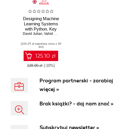
ebook
Designing Machine
Learning Systems
with Python. Key
David Julian
design strategies
,
Vahid Mirjalili
to create intelligent
(104,25 zł najniższa cena z 30
systems
dni)
125.10 zł
139.00 zł
(-10%)
Program partnerski - zarabiaj
więcej »
Brak książki? - daj nam znać »
Subskrybuj newsletter »