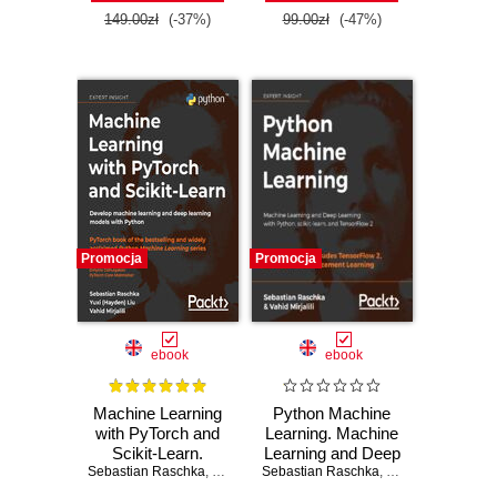
149.00zł
(-37%)
99.00zł
(-47%)
Promocja
Promocja
ebook
ebook
Machine Learning
Python Machine
with PyTorch and
Learning. Machine
Scikit-Learn.
Learning and Deep
Sebastian Raschka
Develop machine
,
Yuxi (Hayden) Liu
Sebastian Raschka
Learning with
,
Vahid Mirjalili
,
Vahid Mirjalili
,
Dmytro Dzhu
learning and deep
Python, scikit-