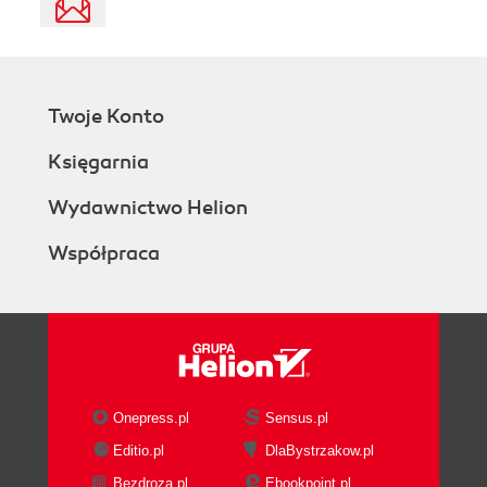
Twoje Konto
Księgarnia
Wydawnictwo Helion
Współpraca
Onepress.pl
Sensus.pl
Editio.pl
DlaBystrzakow.pl
Bezdroza.pl
Ebookpoint.pl