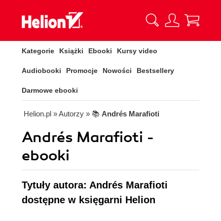
Kategorie
Książki
Ebooki
Kursy video
Audiobooki
Promocje
Nowości
Bestsellery
Darmowe ebooki
Helion.pl
» Autorzy
» 📚
Andrés Marafioti
Andrés Marafioti -
ebooki
Tytuły autora: Andrés Marafioti
dostępne w księgarni Helion