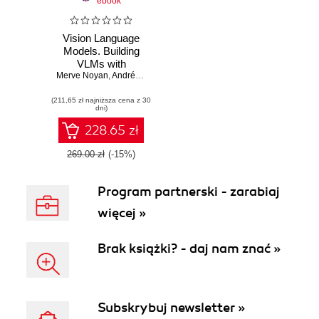
ebook
Vision Language
Models. Building
VLMs with
Merve Noyan
Hugging Face
,
Andrés Marafioti
,
Miquel Farré
(211,65 zł najniższa cena z 30
dni)
228.65 zł
269.00 zł
(-15%)
Program partnerski - zarabiaj
więcej »
Brak książki? - daj nam znać »
Subskrybuj newsletter »