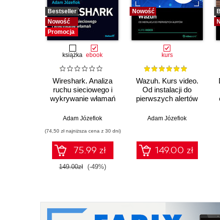
Bestseller
Nowość
B
Nowość
Promocja
książka
ebook
kurs
Wireshark. Analiza
Wazuh. Kurs video.
ruchu sieciowego i
Od instalacji do
wykrywanie włamań
pierwszych alertów
Adam Józefiok
Adam Józefiok
(74,50 zł najniższa cena z 30 dni)
75.99 zł
149.00 zł
149.00zł
(-49%)