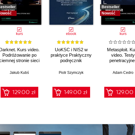
estseller
Bestseller
Nowość
Nowość
kurs
ebook
kurs
Darknet. Kurs video.
UoKSC i NIS2 w
Metasploit. Ku
Podróżowanie po
praktyce Praktyczny
video. Testy
ciemnej stronie sieci
podręcznik
penetracyjne 
implementacji
łamanie
Krajowego Systemu
zabezpiecze
Jakub Kubś
Piotr Szymczyk
Adam Cedro
Cyberbezpieczeństwa
Frameworki,
procedury, audyt dla
129.00 zł
149.00 zł
129.00 
zarządów, IT i
compliance