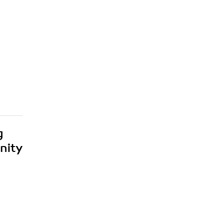
g
nity