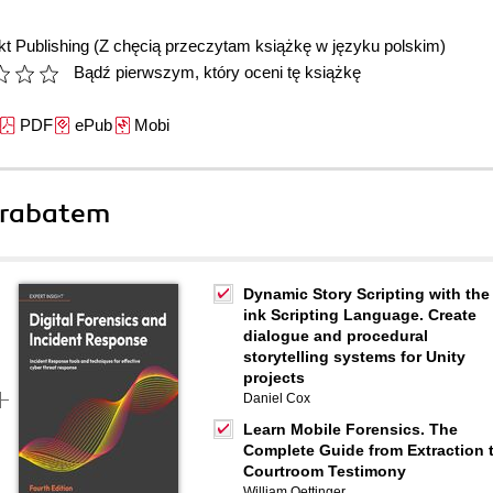
t Publishing
(Z chęcią przeczytam książkę w języku polskim)
Bądź pierwszym, który oceni tę książkę
PDF
ePub
Mobi
 rabatem
Dynamic Story Scripting with the
ink Scripting Language. Create
dialogue and procedural
storytelling systems for Unity
projects
Daniel Cox
Learn Mobile Forensics. The
Complete Guide from Extraction 
Courtroom Testimony
William Oettinger