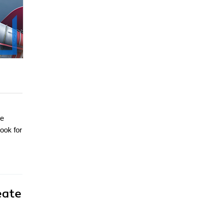
ve
ook for
eate