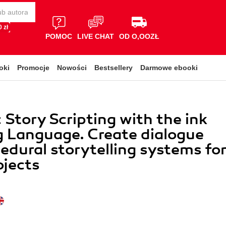
 zł
POMOC
LIVE CHAT
OD O,OOZŁ
oki
Promocje
Nowości
Bestsellery
Darmowe ebooki
Story Scripting with the ink
g Language. Create dialogue
edural storytelling systems fo
ojects