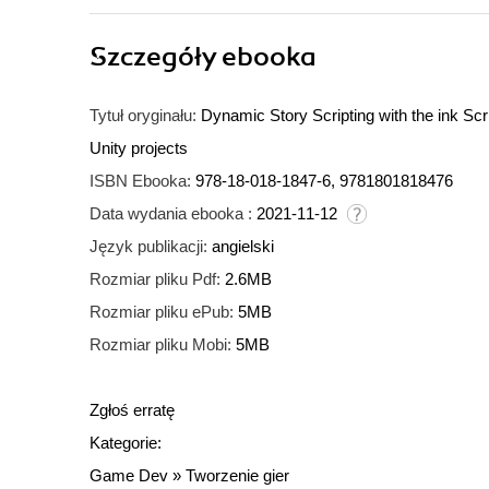
Szczegóły
ebooka
Tytuł oryginału:
Dynamic Story Scripting with the ink Scr
Unity projects
ISBN Ebooka:
978-18-018-1847-6, 9781801818476
Data wydania ebooka :
2021-11-12
Język publikacji:
angielski
Rozmiar pliku Pdf:
2.6MB
Rozmiar pliku ePub:
5MB
Rozmiar pliku Mobi:
5MB
Zgłoś erratę
Kategorie:
Game Dev
»
Tworzenie gier