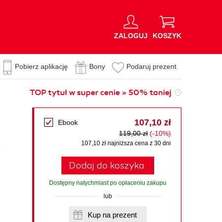
ZALOGUJ
KOSZYK
Pobierz aplikację
Bony
Podaruj prezent
TOP tytuł w super cenie » 50% taniej
107,10 zł
Ebook
119,00 zł
(-10%)
r
107,10 zł najniższa cena z 30 dni
Dodaj do koszyka
Dostępny natychmiast po opłaceniu zakupu
lub
Kup na prezent