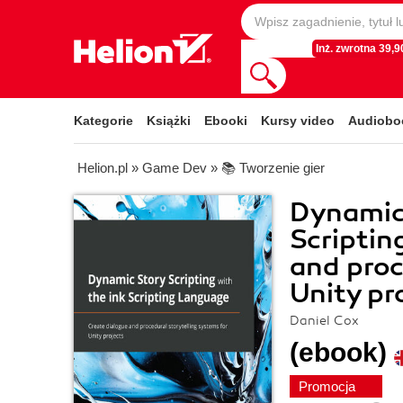
Inż. zwrotna 39,90
Kategorie
Książki
Ebooki
Kursy video
Audiobo
Helion.pl
»
Game Dev
»
📚 Tworzenie gier
Dynamic 
Scriptin
and proc
Unity pr
Daniel Cox
(ebook)
Promocja