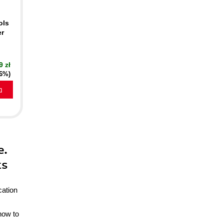
ols
er
9 zł
16%)
a
e.
ts
cation
how to