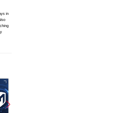
ays in
also
nching
ty