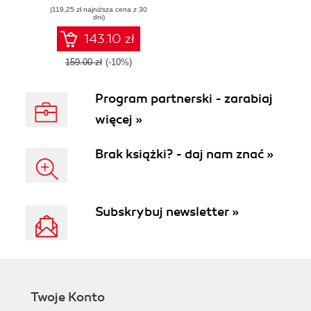
(119,25 zł najniższa cena z 30
Unity, ARCore,
dni)
ARKit, and Vuforia
143.10 zł
159.00 zł
(-10%)
Program partnerski - zarabiaj
więcej »
Brak książki? - daj nam znać »
Subskrybuj newsletter »
Twoje Konto