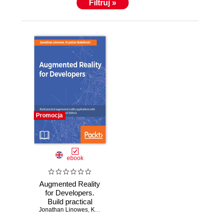
Filtruj »
Promocja
ebook
Augmented Reality
for Developers.
Build practical
Jonathan Linowes
augmented reality
,
Krystian Babilinski
applications with