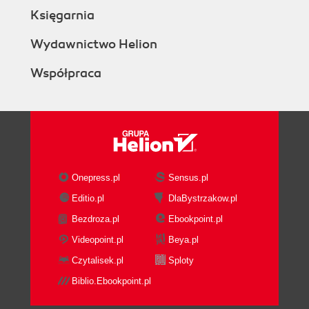
Księgarnia
Wydawnictwo Helion
Współpraca
Onepress.pl
Sensus.pl
Editio.pl
DlaBystrzakow.pl
Bezdroza.pl
Ebookpoint.pl
Videopoint.pl
Beya.pl
Czytalisek.pl
Sploty
Biblio.Ebookpoint.pl