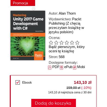
Promocja
Autor:
Alan Thorn
Wydawnictwo:
Packt
Publishing
(Z chęcią
przeczytam książkę w
języku polskim)
Ocena:
Bądź pierwszym, który
oceni tę książkę
Stron:
568
Dostępne formaty:
PDF
ePub
Mobi
143,10 zł
Ebook
159,00 zł
(-10%)
143,10 zł najniższa cena z 30 dni
Dodaj do koszyka