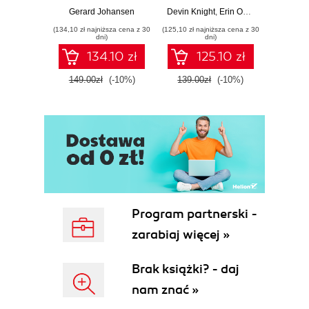
and techniques for
to Power BI, Data
your c
Gerard Johansen
Devin Knight
,
Erin Ostrowsky
,
Mitchel
effective cyber
Storytelling, AI
effor
(134,10 zł najniższa cena z 30
(125,10 zł najniższa cena z 30
(116,10 zł 
threat response -
Tools, and
dete
dni)
dni)
Fourth Edition
Microsoft Fabric -
def
134.10 zł
125.10 zł
Fourth Edition
ATT&C
tool
149.00zł
(-10%)
139.00zł
(-10%)
129.0
E
Program partnerski -
zarabiaj więcej »
Brak książki? - daj
nam znać »