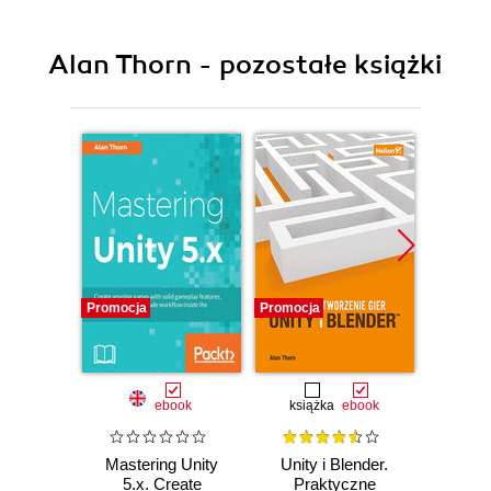
Alan Thorn - pozostałe książki
Promocja
Promocja
Promocj
ebook
książka
ebook
Mastering Unity
Unity i Blender.
Maste
5.x. Create
Praktyczne
Scrip