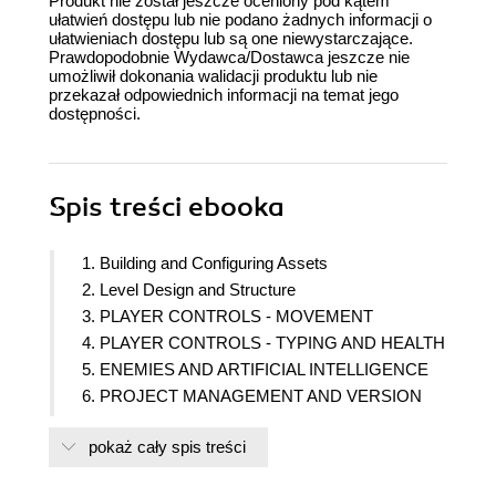
Produkt nie został jeszcze oceniony pod kątem
ułatwień dostępu lub nie podano żadnych informacji o
ułatwieniach dostępu lub są one niewystarczające.
Prawdopodobnie Wydawca/Dostawca jeszcze nie
umożliwił dokonania walidacji produktu lub nie
przekazał odpowiednich informacji na temat jego
dostępności.
Spis treści
ebooka
1. Building and Configuring Assets
2. Level Design and Structure
3. PLAYER CONTROLS - MOVEMENT
4. PLAYER CONTROLS - TYPING AND HEALTH
5. ENEMIES AND ARTIFICIAL INTELLIGENCE
6. PROJECT MANAGEMENT AND VERSION
CONTROL
pokaż cały spis treści
7. PERSISTENT DATA - LOAD AND SAVE
GAME STATES