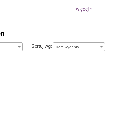
więcej »
on
Data wydania
Sortuj wg:
Data wydania