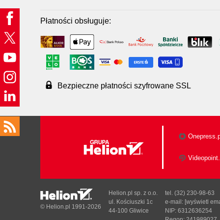
Płatności obsługuje:
Bezpieczne płatności szyfrowane SSL
Onepress.p
Videopoint.
Helion.pl sp. z o.o.
tel. (32) 230-98-63
ul. Kościuszki 1c
e-mail:
[wyświetl ema
© Helion.pl 1991-2026
44-100 Gliwice
NIP: 6312636254
Regon: 241989027