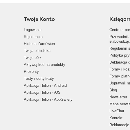
Twoje Konto
Księgar
Logowanie
Centrum po
Rejestracja
Przewodnik 
słabowidząc
Historia Zamówień
Regulamin s
Twoja biblioteka
Polityka pr
Twoje półki
Deklaracja 
Aktywuj kod na produkty
Formy i kos
Prezenty
Formy płatn
Testy i certyfikaty
Usprawnij 
Aplikacja Helion - Android
Blog
Aplikacja Helion - iOS
Newsletter
Aplikacja Helion - AppGallery
Mapa serwi
LiveChat
Kontakt
Reklamacje 