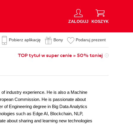
ZALOGUJ
KOSZYK
Pobierz aplikację
Bony
Podaruj prezent
TOP tytuł w super cenie » 50% taniej
of industry experience. He is also a Machine
European Commission. He is passionate about
r of Engineering degree in Big Data Analytics
hnologies such as Edge AI, Blockchain, NLP,
nate about sharing and learning new technologies