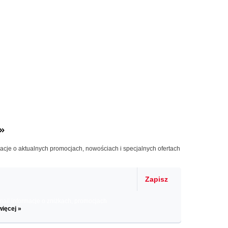
»
macje o aktualnych promocjach, nowościach i specjalnych ofertach
Zapisz
il informacje o zniżkach, promocjach
więcej »