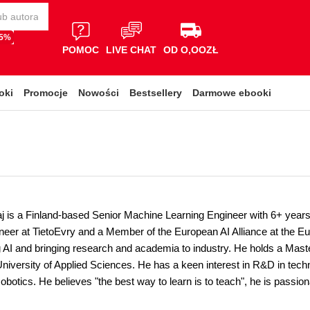
65%
POMOC
LIVE CHAT
OD O,OOZŁ
oki
Promocje
Nowości
Bestsellery
Darmowe ebooki
is a Finland-based Senior Machine Learning Engineer with 6+ years 
neer at TietoEvry and a Member of the European AI Alliance at the 
 AI and bringing research and academia to industry. He holds a Maste
niversity of Applied Sciences. He has a keen interest in R&D in tec
otics. He believes "the best way to learn is to teach", he is passio