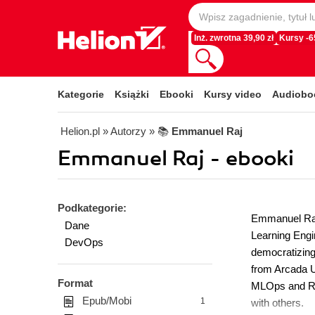
Inż. zwrotna 39,90 zł
Kursy -
Kategorie
Książki
Ebooki
Kursy video
Audiobo
Helion.pl
» Autorzy
» 📚
Emmanuel Raj
Emmanuel Raj - ebooki
Podkategorie:
Emmanuel Raj 
Dane
Learning Engi
DevOps
democratizing
from Arcada U
Format
MLOps and Rob
Epub/Mobi
1
with others.