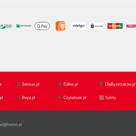
l
Sensus.pl
Editio.pl
DlaBystrzakow.pl
pl
Beya.pl
Czytalisek.pl
Sploty
il]@helion.pl