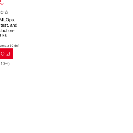
ok
 MLOps.
 test, and
uction-
 learning
 Raj
at scale
 cena z 30 dni)
10 zł
(-10%)