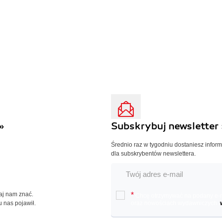
»
Subskrybuj newsletter 
Średnio raz w tygodniu dostaniesz infor
dla subskrybentów newslettera.
Daj nam znać.
*
Chcę otrzymywać na podany e-ma
u nas pojawił.
oraz nowościach wydawniczych.