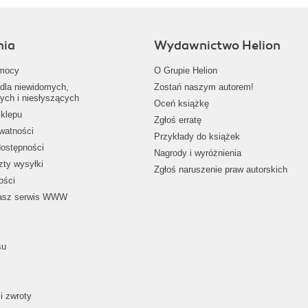
nia
Wydawnictwo Helion
mocy
O Grupie Helion
dla niewidomych,
Zostań naszym autorem!
ych i niesłyszących
Oceń książkę
klepu
Zgłoś erratę
ywatności
Przykłady do książek
dostępności
Nagrody i wyróżnienia
zty wysyłki
Zgłoś naruszenie praw autorskich
ości
nasz serwis WWW
su
i zwroty