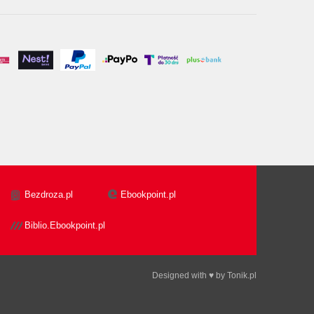
Bezdroza.pl
Ebookpoint.pl
Biblio.Ebookpoint.pl
Designed with ♥ by
Tonik.pl