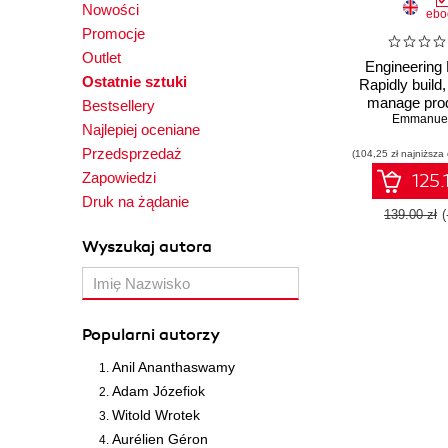
Nowości
ebo
Promocje
Outlet
Engineering
Ostatnie sztuki
Rapidly build,
manage prod
Bestsellery
ready machine
Emmanuel
Najlepiej oceniane
life cycles 
Przedsprzedaż
(104,25 zł najniższa
Zapowiedzi
125.
Druk na żądanie
139.00 zł
Wyszukaj autora
Popularni autorzy
Anil Ananthaswamy
Adam Józefiok
Witold Wrotek
Aurélien Géron