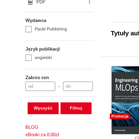
PDF
1
Wydawca
Packt Publishing
Tytuły au
Język publikacji
angielski
Zakres cen
–
Wyczyść
Promocja
BLOG
eBooki za 0,00zł