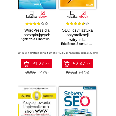
książka
ebook
książka
ebook
WordPress dla
SEO, czyli sztuka
początkujących
optymalizacji
Agnieszka Ciborowska
,
Jarosław Lipiński
witryn dla
Eric Enge
wyszukiwarek
,
Stephan Spencer
,
Jessie Str
(29,49 zł najniższa cena z 30 dni)
(49,50 zł najniższa cena z 30 dni)
31.27 zł
52.47 zł
59.00zł
(-47%)
99.00zł
(-47%)