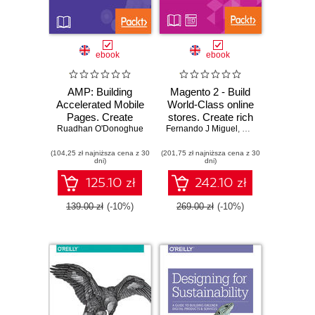
ebook
ebook
AMP: Building
Magento 2 - Build
Accelerated Mobile
World-Class online
Pages. Create
stores. Create rich
Ruadhan O'Donoghue
lightning-fast
Fernando J Miguel
and compelling
,
Ray Bogman
,
Vlad
mobile pages by
solutions for
(104,25 zł najniższa cena z 30
leveraging AMP
(201,75 zł najniższa cena z 30
Magento 2 by
dni)
dni)
technology
developing and
implementing
125.10 zł
242.10 zł
solutions, themes,
and extensions
139.00 zł
(-10%)
269.00 zł
(-10%)