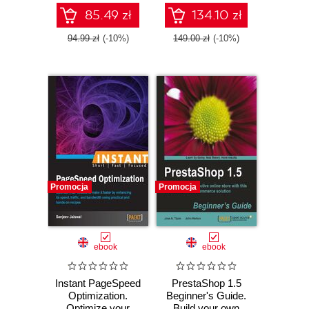
solutions, themes,
engines with your
and extensions
WordPress site
85.49 zł
134.10 zł
effectively
94.99 zł
(-10%)
149.00 zł
(-10%)
Promocja
Promocja
ebook
ebook
Instant PageSpeed
PrestaShop 1.5
Optimization.
Beginner's Guide.
Optimize your
Build your own