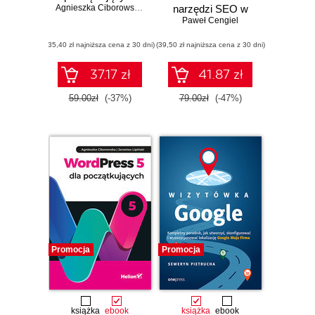
Agnieszka Ciborowska
,
Jarosław Lipiński
narzędzi SEO w
Twojej firmie
Paweł Cengiel
(35,40 zł najniższa cena z 30 dni)
(39,50 zł najniższa cena z 30 dni)
37.17 zł
41.87 zł
59.00zł
(-37%)
79.00zł
(-47%)
Promocja
Promocja
książka
ebook
książka
ebook