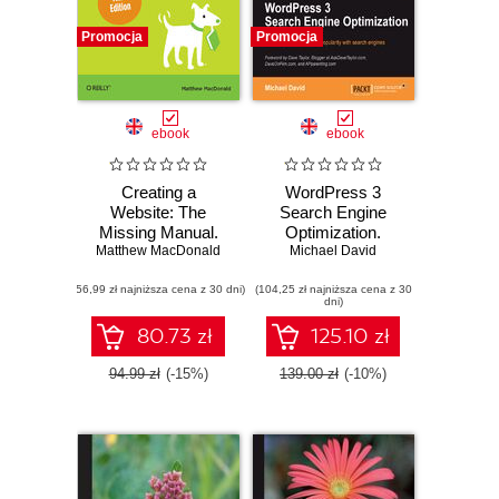
Promocja
Promocja
ebook
ebook
Creating a
WordPress 3
Website: The
Search Engine
Missing Manual.
Optimization.
Matthew MacDonald
3rd Edition
Getting your
Michael David
WordPress site
(56,99 zł najniższa cena z 30 dni)
(104,25 zł najniższa cena z 30
well positioned on
dni)
Google and Bing is
a fine art that this
80.73 zł
125.10 zł
guide covers
brilliantly. From
94.99 zł
(-15%)
139.00 zł
(-10%)
SEO basics to
white-hat tips and
tricks, you‚Äôll
learn to give your
site the competitive
edge