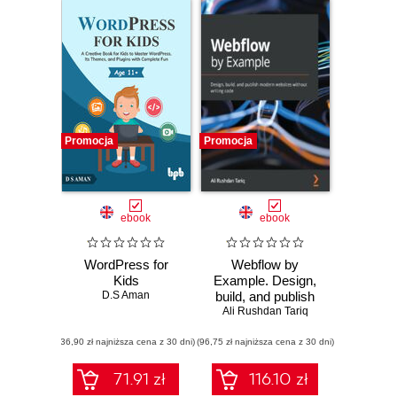
Promocja
Promocja
ebook
ebook
WordPress for
Webflow by
Kids
Example. Design,
D.S Aman
build, and publish
modern websites
Ali Rushdan Tariq
without writing
(36,90 zł najniższa cena z 30 dni)
(96,75 zł najniższa cena z 30 dni)
code
71.91 zł
116.10 zł