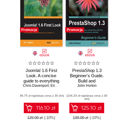
Promocja
Promocja
ebook
ebook
Joomla! 1.6 First
PrestaShop 1.3
Look. A concise
Beginner's Guide.
guide to everything
Build and
Chris Davenport
that's new in
,
Eric Tiggeler
customize your
John Horton
Joomla! 1.6
online store with
(96,75 zł najniższa cena z 30 dni)
(104,25 zł najniższa cena z 30
this speedy,
dni)
lightweight e-
commerce solution
116.10 zł
125.10 zł
129.00 zł
(-10%)
139.00 zł
(-10%)