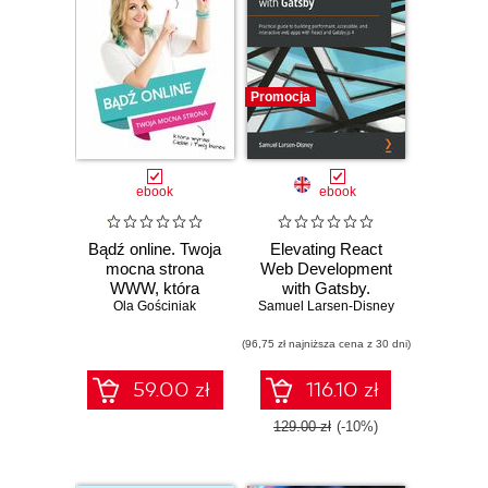
Promocja
ebook
ebook
Bądź online. Twoja
Elevating React
mocna strona
Web Development
WWW, która
with Gatsby.
wyrazi Ciebie i
Ola Gościniak
Samuel Larsen-Disney
Practical guide to
Twój biznes
building
(96,75 zł najniższa cena z 30 dni)
performant,
accessible, and
interactive web
59.00 zł
116.10 zł
apps with React
and Gatsby.js 4
129.00 zł
(-10%)