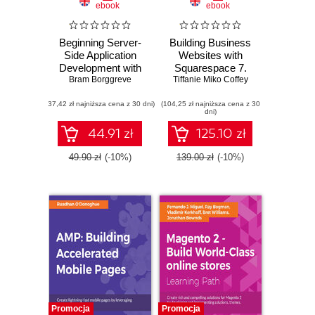
ebook
ebook
Beginning Server-
Building Business
Side Application
Websites with
Development with
Squarespace 7.
Angular. Discover
Bram Borggreve
Tiffanie Miko Coffey
Master the
how to rapidly
Squarespace
(37,42 zł najniższa cena z 30 dni)
prototype SEO-
(104,25 zł najniższa cena z 30
platform to build
dni)
friendly web
professional
applications with
websites that boost
44.91 zł
125.10 zł
Angular Universal
your businesses -
Second Edition
49.90 zł
(-10%)
139.00 zł
(-10%)
Promocja
Promocja