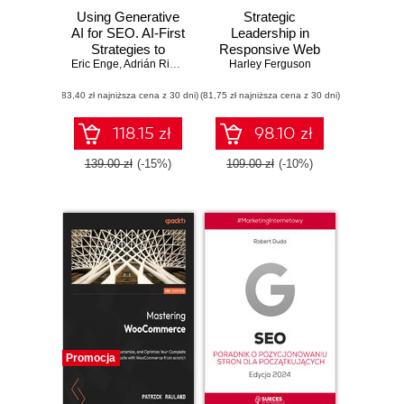
Using Generative
Strategic
AI for SEO. AI-First
Leadership in
Strategies to
Responsive Web
Eric Enge
Improve Quality,
,
Adrián Ridner
Design. A tech
Harley Ferguson
Efficiency, and
leader's guide to
(83,40 zł najniższa cena z 30 dni)
Costs
(81,75 zł najniższa cena z 30 dni)
achieving business
excellence by
adopting
118.15 zł
98.10 zł
responsive web
design
139.00 zł
(-15%)
109.00 zł
(-10%)
Promocja