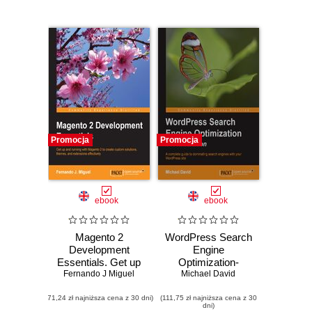
Promocja
Promocja
ebook
ebook
Magento 2
WordPress Search
Development
Engine
Essentials. Get up
Optimization-
and running with
Fernando J Miguel
Second Edition. A
Michael David
Magento 2 to
complete guide to
(71,24 zł najniższa cena z 30 dni)
create custom
(111,75 zł najniższa cena z 30
dominating search
dni)