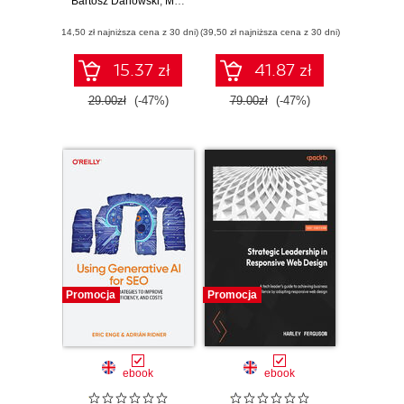
Bartosz Danowski
Ćwiczenia
,
Michał Makaruk
praktyczne
(14,50 zł najniższa cena z 30 dni)
(39,50 zł najniższa cena z 30 dni)
15.37 zł
41.87 zł
29.00zł
(-47%)
79.00zł
(-47%)
Promocja
Promocja
ebook
ebook