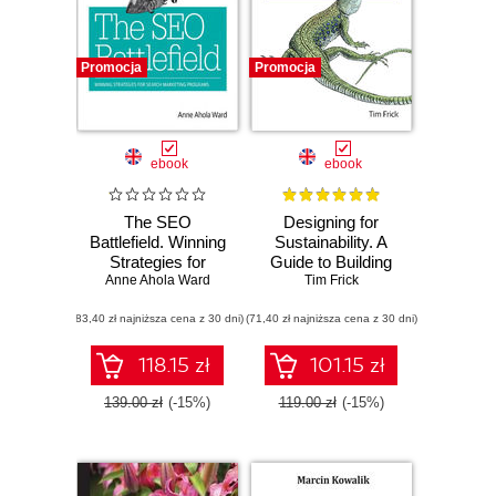
Promocja
Promocja
ebook
ebook
The SEO
Designing for
Battlefield. Winning
Sustainability. A
Strategies for
Guide to Building
Search Marketing
Anne Ahola Ward
Greener Digital
Tim Frick
Programs
Products and
(83,40 zł najniższa cena z 30 dni)
(71,40 zł najniższa cena z 30 dni)
Services
118.15 zł
101.15 zł
139.00 zł
(-15%)
119.00 zł
(-15%)