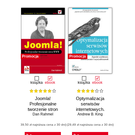
Promocja
Promocja
książka
ebook
książka
ebook
Joomla!
Optymalizacja
Profesjonalne
serwisów
tworzenie stron
internetowych.
Dan Rahmel
WWW
Tajniki szybkości,
Andrew B. King
skuteczności i
(39,50 zł najniższa cena z 30 dni)
(29,49 zł najniższa cena z 30 dni)
wyszukiwarek