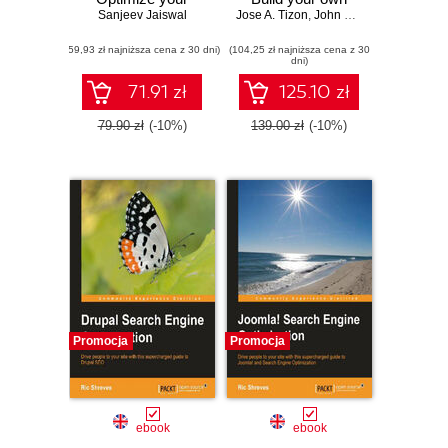
website to make it
Sanjeev Jaiswal
Jose A. Tizon
attractive online
,
John Horton
faster by
store with this fast
(59,93 zł najniższa cena z 30 dni)
enhancing its
(104,25 zł najniższa cena z 30
and flexible e-
dni)
speed, traffic, and
commerce solution
bandwidth using
- Second Edition
71.91 zł
125.10 zł
practical and
hands-on recipes
79.90 zł
(-10%)
139.00 zł
(-10%)
Promocja
Promocja
ebook
ebook