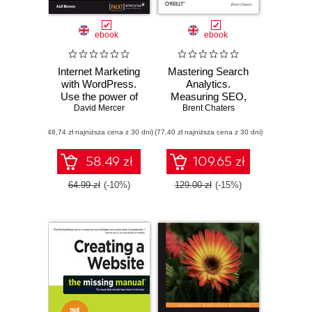
ebook
ebook
Internet Marketing
Mastering Search
with WordPress.
Analytics.
Use the power of
Measuring SEO,
WordPress to
David Mercer
SEM and Site
Brent Chaters
target customers,
Search
(48,74 zł najniższa cena z 30 dni)
increase traffic,
(77,40 zł najniższa cena z 30 dni)
and build your
business with this
58.49 zł
109.65 zł
book and
64.99 zł
(-10%)
129.00 zł
(-15%)