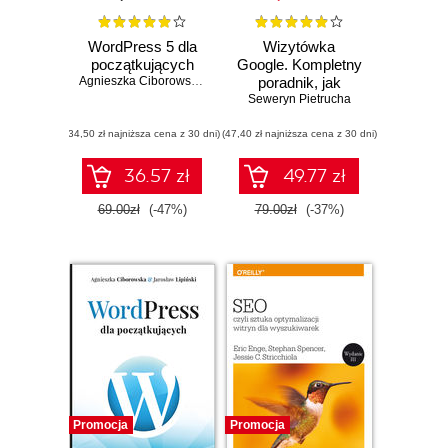
WordPress 5 dla
Wizytówka
początkujących
Google. Kompletny
Agnieszka Ciborowska
,
Jarosław Lipiński
poradnik, jak
Seweryn Pietrucha
utworzyć,
skonfigurować i
(34,50 zł najniższa cena z 30 dni)
(47,40 zł najniższa cena z 30 dni)
wypozycjonować
lokalizację Google
Moja Firma
36.57 zł
49.77 zł
69.00zł
(-47%)
79.00zł
(-37%)
Promocja
Promocja