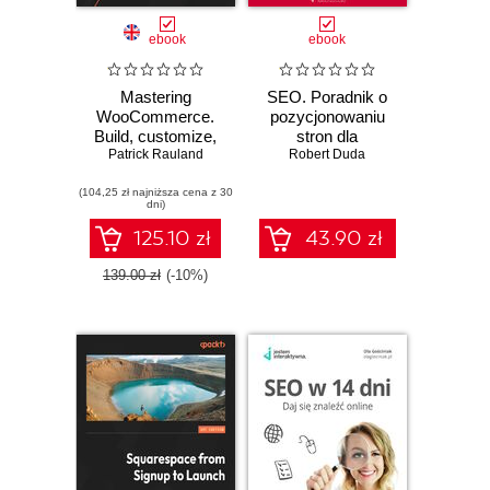
ebook
ebook
Mastering
SEO. Poradnik o
WooCommerce.
pozycjonowaniu
Build, customize,
stron dla
Patrick Rauland
and launch a
początkujących.
Robert Duda
complete e-
Edycja 2024
(104,25 zł najniższa cena z 30
commerce website
dni)
with
WooCommerce
125.10 zł
43.90 zł
from scratch -
Second Edition
139.00 zł
(-10%)