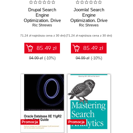
Drupal Search
Joomla! Search
Engine
Engine
Optimization. Drive
Optimization. Drive
people to your site
Ric Shreves
people to your site
Ric Shreves
with this
with this
(71,24 zł najniższa cena z 30 dni)
supercharged
(71,24 zł najniższa cena z 30 dni)
supercharged
guide to Drupal
guide to Joomla!
SEO with this book
and Search Engine
85.49 zł
85.49 zł
and
Optimization with
this book and
94.99 zł
(-10%)
94.99 zł
(-10%)
Promocja
Promocja