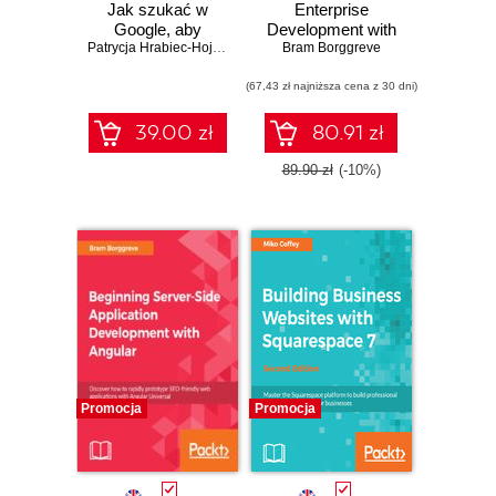
Jak szukać w
Enterprise
Google, aby
Development with
zarabiać pieniądze,
Patrycja Hrabiec-Hojda
,
Justyna Trzeciakowska
Bram Borggreve
Angular. Use
budować biznes i
Angular Universal
ułatwić sobie pracę
(67,43 zł najniższa cena z 30 dni)
to pre-render your
web pages,
improving SEO
39.00 zł
80.91 zł
and application UX
89.90 zł
(-10%)
Promocja
Promocja