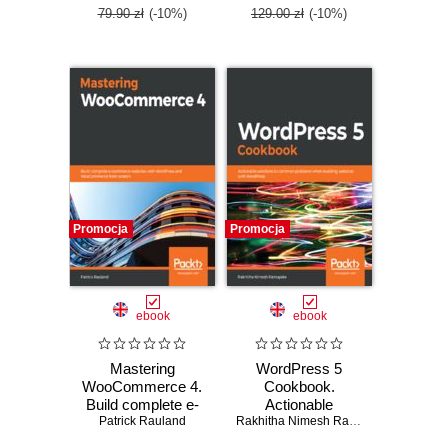
79.90 zł
(-10%)
129.00 zł
(-10%)
Promocja
Promocja
ebook
ebook
Mastering
WordPress 5
WooCommerce 4.
Cookbook.
Build complete e-
Actionable
Patrick Rauland
commerce
solutions to
Rakhitha Nimesh Ratnayake
websites with
common problems