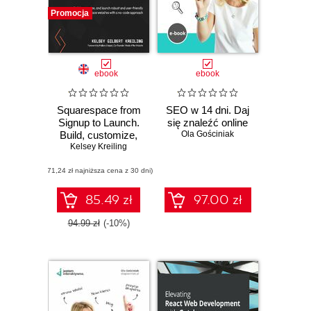
Promocja
ebook
ebook
Squarespace from
SEO w 14 dni. Daj
Signup to Launch.
się znaleźć online
Build, customize,
Ola Gościniak
and launch robust
Kelsey Kreiling
and user-friendly
(71,24 zł najniższa cena z 30 dni)
Squarespace
websites with a no-
code approach
85.49 zł
97.00 zł
94.99 zł
(-10%)