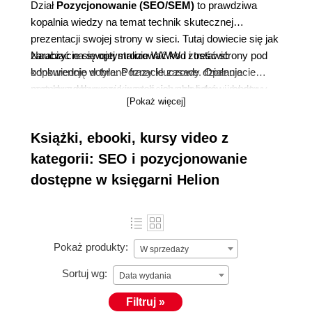
Dział
Pozycjonowanie (SEO/SEM)
to prawdziwa
kopalnia wiedzy na temat technik skutecznej
prezentacji swojej strony w sieci. Tutaj dowiecie się jak
zarabiać na swojej stronie WWW i zostawić
Nauczycie się optymalizować kod i treść strony pod
konkurencję w tyle. Poznacie zasady działania
odpowiednio dobrane frazy kluczowe. Opanujecie
popularnych wyszukiwarek, ich algorytmy i roboty
metody zdobywania wartościowych linków i budowy
[Pokaż więcej]
indeksujące.
mapy serwisu. Przeczytacie także o narzędziach
udostępnianych przez wyszukiwarki, przydatnych w
Książki, ebooki, kursy video z
marketingu internetowym. Książki przybliżą wam
również inne płatne formy reklamy w sieci jak
kategorii: SEO i pozycjonowanie
kampanie PPC i podobne, katalogi stron lub marketing
dostępne w księgarni Helion
w serwisach społecznościowych.
Pokaż produkty:
W sprzedaży
Sortuj wg:
Data wydania
Filtruj »