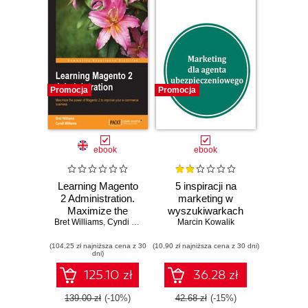
Promocja
Promocja
ebook
ebook
Learning Magento
5 inspiracji na
2 Administration.
marketing w
Maximize the
wyszukiwarkach
Bret Williams
power of Magento
,
Cyndi Williams
Marcin Kowalik
dla agentów
2 to improve your
ubezpieczeniowych
(104,25 zł najniższa cena z 30
e-commerce
(10,90 zł najniższa cena z 30 dni)
Pozyskiwanie
dni)
business
klientów na
ubezpieczenia w
125.10 zł
36.28 zł
Google
139.00 zł
(-10%)
42.68 zł
(-15%)