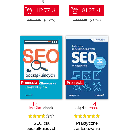
dni)
112.77 zł
81.27 zł
179.00zł
(-37%)
129.00zł
(-37%)
Promocja
Promocja
książka
ebook
książka
ebook
SEO dla
Praktyczne
początkujących
zastosowanie