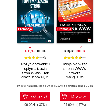
Promocja
Promocja
książka
ebook
książka
ebook
Pozycjonowanie i
Twoja pierwsza
optymalizacja
strona WWW.
stron WWW. Jak
Stwórz
Bartosz Danowski
się to robi.
,
Michał Makaruk
profesjonalną i
Maciej Dutko
Wydanie III
funkcjonalną
(59,40 zł najniższa cena z 30 dni)
(12,45 zł najniższa cena z 30 dni)
stronę WWW bez
znajomości
programowania
62.37 zł
13.20 zł
99.00zł
(-37%)
24.90zł
(-47%)