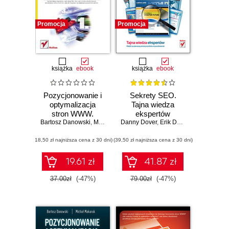
Promocja
Promocja
książka
ebook
książka
ebook
Pozycjonowanie i
Sekrety SEO.
optymalizacja
Tajna wiedza
stron WWW.
ekspertów
Bartosz Danowski
Wydanie II.
,
Michał Makaruk
Danny Dover
,
Erik Dafforn
Ćwiczenia
(18,50 zł najniższa cena z 30 dni)
praktyczne
(39,50 zł najniższa cena z 30 dni)
19.61 zł
41.87 zł
37.00zł
(-47%)
79.00zł
(-47%)