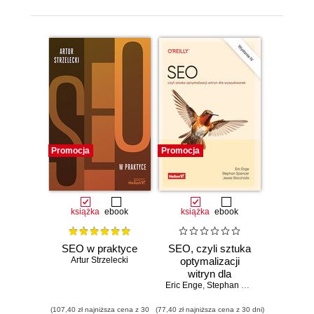
Promocja
Promocja
książka
ebook
książka
ebook
SEO w praktyce
SEO, czyli sztuka
Artur Strzelecki
optymalizacji
witryn dla
Eric Enge
wyszukiwarek.
,
Stephan Spencer
,
Jessie Str
Wydanie IV
(107,40 zł najniższa cena z 30
(77,40 zł najniższa cena z 30 dni)