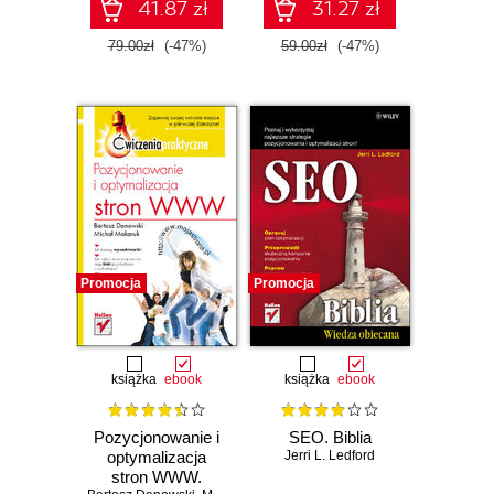
41.87 zł
31.27 zł
79.00zł
(-47%)
59.00zł
(-47%)
Promocja
Promocja
książka
ebook
książka
ebook
Pozycjonowanie i
SEO. Biblia
optymalizacja
Jerri L. Ledford
stron WWW.