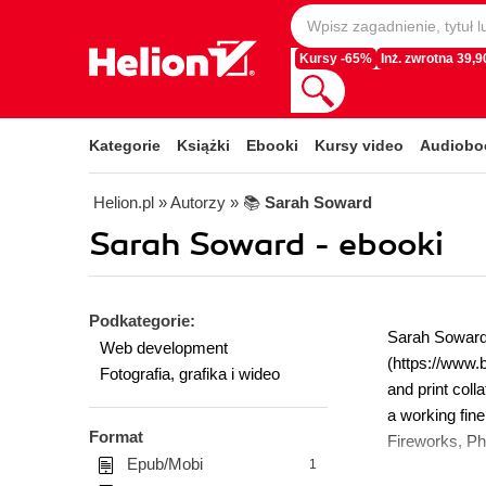
Kursy -65%
Inż. zwrotna 39,90
Kategorie
Książki
Ebooki
Kursy video
Audiobo
Helion.pl
» Autorzy
» 📚
Sarah Soward
Sarah Soward - ebooki
Podkategorie:
Sarah Soward 
Web development
(https://www.
Fotografia, grafika i wideo
and print coll
a working fine
Format
Fireworks, Pho
Epub/Mobi
1