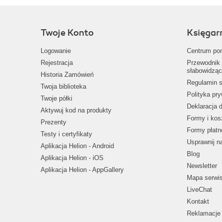
Twoje Konto
Księgar
Logowanie
Centrum po
Rejestracja
Przewodnik 
słabowidząc
Historia Zamówień
Regulamin s
Twoja biblioteka
Polityka pr
Twoje półki
Deklaracja 
Aktywuj kod na produkty
Formy i kos
Prezenty
Formy płatn
Testy i certyfikaty
Usprawnij 
Aplikacja Helion - Android
Blog
Aplikacja Helion - iOS
Newsletter
Aplikacja Helion - AppGallery
Mapa serwi
LiveChat
Kontakt
Reklamacje 