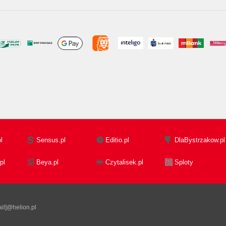
l
Sensus.pl
Editio.pl
DlaBystrzakow.pl
pl
Beya.pl
Czytalisek.pl
Sploty
il]@helion.pl