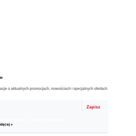
»
macje o aktualnych promocjach, nowościach i specjalnych ofertach
Zapisz
il informacje o zniżkach, promocjach
więcej »