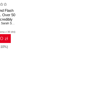
nd Flash
. Over 50
credibly
es to take
,
Sarah Soward
dynamic
cena z 30 dni)
ent in
ess
10 zł
(-10%)