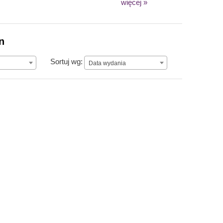
więcej »
n
Data wydania
Sortuj wg:
Data wydania