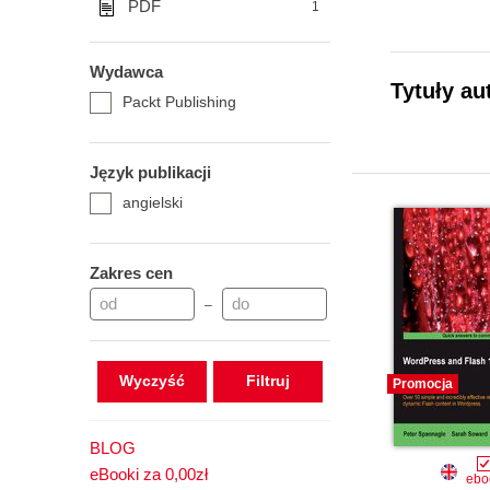
PDF
1
Wydawca
Tytuły au
Packt Publishing
Język publikacji
angielski
Zakres cen
–
Wyczyść
Promocja
BLOG
eBooki za 0,00zł
ebo