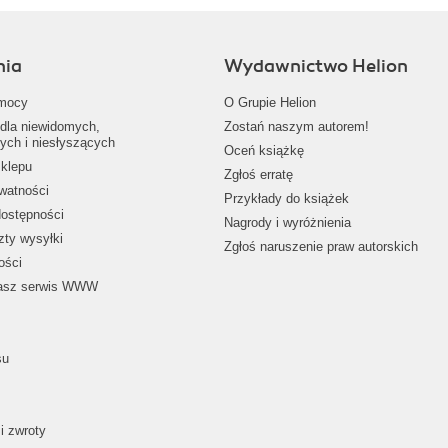
nia
Wydawnictwo Helion
mocy
O Grupie Helion
dla niewidomych,
Zostań naszym autorem!
ych i niesłyszących
Oceń książkę
klepu
Zgłoś erratę
ywatności
Przykłady do książek
dostępności
Nagrody i wyróżnienia
zty wysyłki
Zgłoś naruszenie praw autorskich
ości
nasz serwis WWW
su
i zwroty