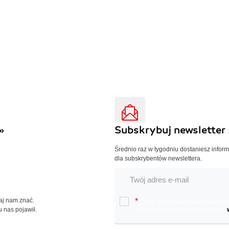
»
Subskrybuj newsletter 
Średnio raz w tygodniu dostaniesz infor
dla subskrybentów newslettera.
Daj nam znać.
*
Chcę otrzymywać na podany e-ma
u nas pojawił.
oraz nowościach wydawniczych.