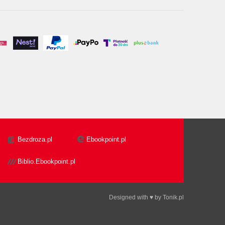
Bezdroza.pl
Ebookpoint.pl
Biblio.Ebookpoint.pl
Designed with ♥ by
Tonik.pl