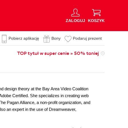
ZALOGUJ
KOSZYK
Pobierz aplikację
Bony
Podaruj prezent
TOP tytuł w super cenie » 50% taniej
d design theory at the Bay Area Video Coalition
Adobe Certified. She specializes in creating web
 The Pagan Alliance, a non-profit organization, and
s also an expert in the use of Dreamweaver,