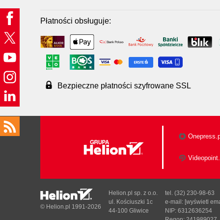
Płatności obsługuje:
Bezpieczne płatności szyfrowane SSL
Onepress.p
Videopoint.
Helion.pl sp. z o.o.
tel. (32) 230-98-63
ul. Kościuszki 1c
e-mail:
[wyświetl ema
© Helion.pl 1991-2026
44-100 Gliwice
NIP: 6312636254
Regon: 241989027