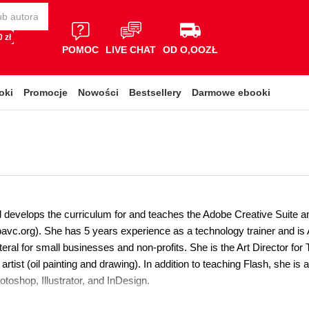
 zł
POMOC
LIVE CHAT
OD O,OOZŁ
oki
Promocje
Nowości
Bestsellery
Darmowe ebooki
develops the curriculum for and teaches the Adobe Creative Suite an
bavc.org). She has 5 years experience as a technology trainer and is 
ateral for small businesses and non-profits. She is the Art Director for
 artist (oil painting and drawing). In addition to teaching Flash, she i
toshop, Illustrator, and InDesign.