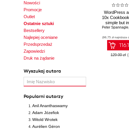
Nowości
Promocje
WordPress a
Outlet
10x Cookbook
simple but in
Ostatnie sztuki
Peter Spannagle
effective recip
Bestsellery
control of 
Najlepiej oceniane
(96,75 zł najniższa 
Flash cont
Wordpr
Przedsprzedaż
116.
Zapowiedzi
129.00 zł
Druk na żądanie
Wyszukaj autora
Popularni autorzy
Anil Ananthaswamy
Adam Józefiok
Witold Wrotek
Aurélien Géron