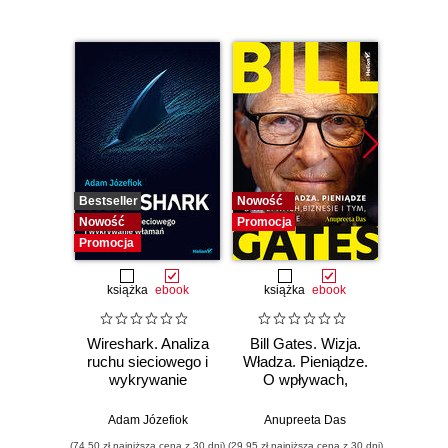
Bestseller
Nowość
Nowość
Nowość
Promocja
Promocj
Promocja
książka
ebook
książka
ebook
ksią
Wireshark. Analiza
Bill Gates. Wizja.
Zar
ruchu sieciowego i
Władza. Pieniądze.
powier
wykrywanie
O wpływach,
włamań
biznesie i tym, co
cyberb
niejawne
Strateg
Adam Józefiok
Anupreeta Das
Ron Edd
ochro
(74,50 zł najniższa cena z 30 dni)
(29,95 zł najniższa cena z 30 dni)
(49,50 zł naj