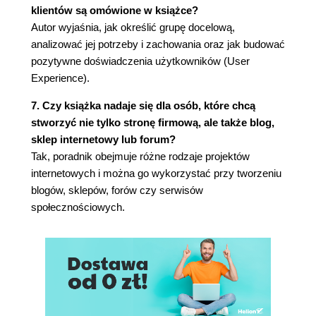
klientów są omówione w książce?
Dlaczego specyfikacja jest potrzebna? (121)
Autor wyjaśnia, jak określić grupę docelową,
Dlaczego aż dwie specyfikacje? (122)
analizować jej potrzeby i zachowania oraz jak budować
Jak wygląda, a jak powinna wyglądać
pozytywne doświadczenia użytkowników (User
specyfikacja? (122)
Experience).
Raporty (133)
Kłamać czy nie kłamać - czyli dylematy
7. Czy książka nadaje się dla osób, które chcą
project managera (135)
stworzyć nie tylko stronę firmową, ale także blog,
Minimalna zawartość (136)
sklep internetowy lub forum?
Rodzaje raportów (136)
Tak, poradnik obejmuje różne rodzaje projektów
Prototypowanie, czyli makiety (137)
internetowych i można go wykorzystać przy tworzeniu
Zakończenie (141)
blogów, sklepów, forów czy serwisów
Rozdział 5. Zagadnienia prawne (143)
społecznościowych.
Wprowadzenie (143)
Domeny i nazwy domenowe (145)
Logotyp i slogan a znaki towarowe (152)
Ochrona konkurencji (155)
Podstawa prawna działania stron urzędowych
(156)