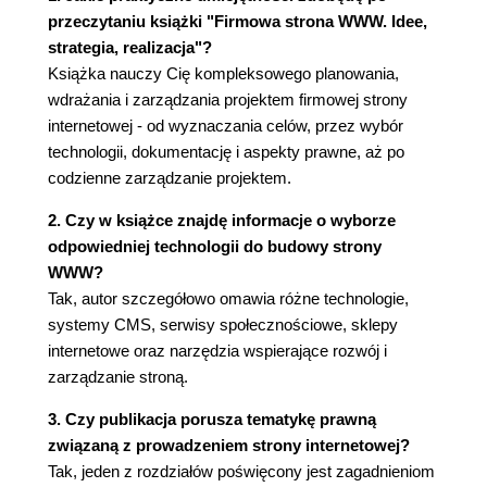
Zalety CMS-ów (71)
przeczytaniu książki "Firmowa strona WWW. Idee,
Tysiące CMS na świecie, co wybrać? (74)
strategia, realizacja"?
CMS-owy detektyw (78)
Książka nauczy Cię kompleksowego planowania,
Typy systemów CMS (78)
wdrażania i zarządzania projektem firmowej strony
Popularne CMS (80)
internetowej - od wyznaczania celów, przez wybór
LMS i LCMS (83)
technologii, dokumentację i aspekty prawne, aż po
Web 2.0 - serwis społecznościowy, wideo i
codzienne zarządzanie projektem.
systemy Wiki (87)
2. Czy w książce znajdę informacje o wyborze
Serwis społecznościowy (social networking)
odpowiedniej technologii do budowy strony
(90)
WWW?
Serwisy wideo i VOD (92)
Tak, autor szczegółowo omawia różne technologie,
Wiki (93)
systemy CMS, serwisy społecznościowe, sklepy
Sklepy internetowe (95)
internetowe oraz narzędzia wspierające rozwój i
Jak zostać e-sprzedawcą? (96)
zarządzanie stroną.
Jakie funkcje powinien posiadać dobry sklep
internetowy? (96)
3. Czy publikacja porusza tematykę prawną
Gotowe rozwiązania do zastosowania w e-
związaną z prowadzeniem strony internetowej?
commerce (99)
Tak, jeden z rozdziałów poświęcony jest zagadnieniom