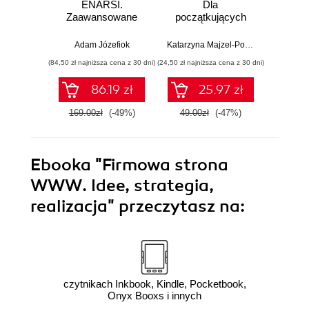
ENARSI.
Dla
kodowa
Zaawansowane
początkujących
wprow
administrowanie
prz
sieciami
zas
Adam Józefiok
Katarzyna Majzel-Pośpiech
Wojcie
przedsiębiorstwa i
(84,50 zł najniższa cena z 30 dni)
(24,50 zł najniższa cena z 30 dni)
(29,49 zł naj
bezpieczeństwo
sieci
86.19 zł
25.97 zł
169.00zł
(-49%)
49.00zł
(-47%)
59.0
Ebooka
"Firmowa strona
WWW. Idee, strategia,
realizacja"
przeczytasz na:
czytnikach Inkbook, Kindle, Pocketbook,
Onyx Booxs i innych