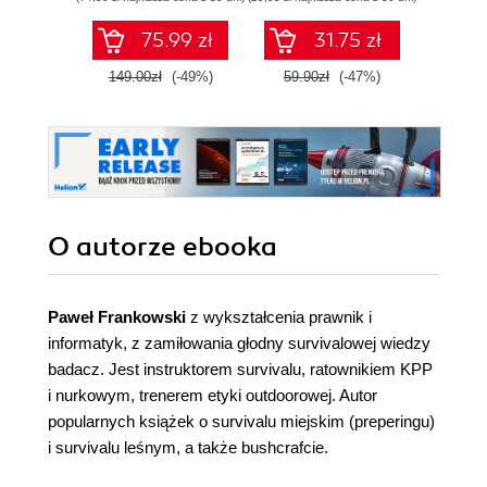
cy
75.99 zł
31.75 zł
149.00zł
(-49%)
59.90zł
(-47%)
99.0
O autorze
ebooka
Paweł Frankowski
z wykształcenia prawnik i
informatyk, z zamiłowania głodny survivalowej wiedzy
badacz. Jest instruktorem survivalu, ratownikiem KPP
i nurkowym, trenerem etyki outdoorowej. Autor
popularnych książek o survivalu miejskim (preperingu)
i survivalu leśnym, a także bushcrafcie.