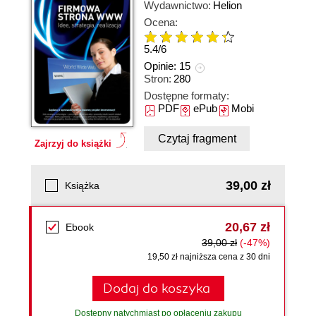
Wydawnictwo:
Helion
Ocena:
5.4
/
6
Opinie:
15
Stron:
280
Dostępne formaty:
PDF
ePub
Mobi
Czytaj fragment
Zajrzyj do książki
39,00 zł
Książka
20,67 zł
Ebook
39,00 zł
(-47%)
19,50 zł najniższa cena z 30 dni
Dodaj do koszyka
Dostępny natychmiast po opłaceniu zakupu