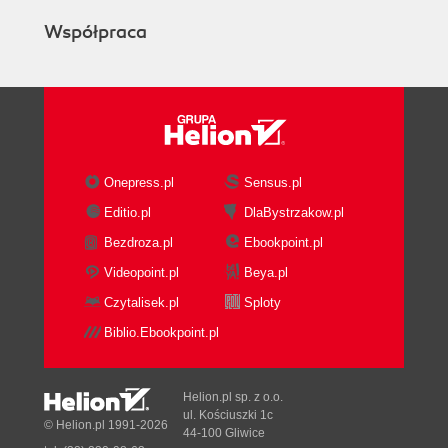
projektu (233)
Współpraca
Projekt internetowy - wprowadzenie (233)
Zarządzanie projektem internetowym - porady
(235)
Aplikacje webowe wspierające zarządzanie
projektami i pracę grupową (241)
Wnioski (249)
Onepress.pl
Sensus.pl
Dodatek A: Terminologia (251)
Editio.pl
DlaBystrzakow.pl
Skorowidz (265)
Bezdroza.pl
Ebookpoint.pl
Videopoint.pl
Beya.pl
Czytalisek.pl
Sploty
Biblio.Ebookpoint.pl
Helion.pl sp. z o.o.
ul. Kościuszki 1c
© Helion.pl 1991-2026
44-100 Gliwice