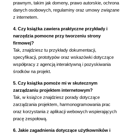
Sklepy, porównywarki cen a wyszukiwarki
prawnym, takim jak domeny, prawo autorskie, ochrona
(102)
danych osobowych, regulaminy oraz umowy związane
Proces podejmowania decyzji o zakupie (103)
z internetem.
Enterprise 2.0 (104)
4. Czy książka zawiera praktyczne przykłady i
Web 3.0 (107)
narzędzia pomocne przy tworzeniu strony
Rozdział 4. Dokumentacja projektu, zapytania,
firmowej?
prototypy oraz specyfikacja strony internetowej
Tak, znajdziesz tu przykłady dokumentacji,
specyfikacji, prototypów oraz wskazówki dotyczące
(113)
współpracy z agencją interaktywną i pozyskiwania
Wprowadzenie (113)
środków na projekt.
Karta projektu (114)
Manifest - cele i założenia projektu (115)
5. Czy książka pomoże mi w skutecznym
Harmonogram prac (116)
zarządzaniu projektem internetowym?
Zapytania ofertowe (117)
Tak, w książce znajdziesz porady dotyczące
Typowe błędy (118)
zarządzania projektem, harmonogramowania prac
O wykonaniu strony internetowej (120)
oraz korzystania z aplikacji webowych wspierających
Specyfikacja strony internetowej (121)
pracę zespołową.
Definicja specyfikacji strony internetowej
6. Jakie zagadnienia dotyczące użytkowników i
(SSI) (121)