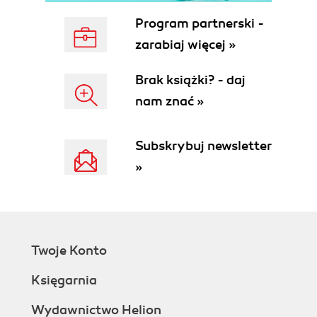
Prawo autorskie (159)
Program partnerski -
Fotografia na stronie WWW (180)
zarabiaj więcej »
Dane kontaktowe na stronie (185)
Regulamin strony internetowej (186)
Brak książki? - daj
Ochrona danych osobowych (196)
Polityka prywatności (201)
nam znać »
Czy moja strona internetowa jest dziennikiem,
czy magazynem? (202)
Subskrybuj newsletter
Odpowiedzialność prawna (208)
»
Umowy związane z internetem (212)
Umowa dotycząca wykonania strony
internetowej (214)
Umowa cesji domeny (220)
Umowa NDA - umowa o zachowaniu
Twoje Konto
poufności (225)
Umowa autorska (230)
Księgarnia
Zastrzeżenie prawne (232)
Rozdział 6. Wstęp do zarządzania wykonaniem
Wydawnictwo Helion