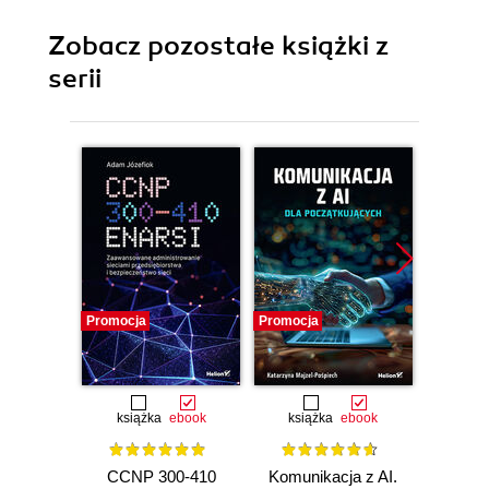
Zobacz pozostałe książki z
serii
Promocja
Promocja
Promocj
książka
ebook
książka
ebook
ksią
CCNP 300-410
Komunikacja z AI.
Inf