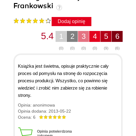
Frankowski
Dodaj opinię
5.4
1
2
3
4
5
6
(0)
(0)
(0)
(0)
(9)
(6)
Książka jest świetna, opisuje praktycznie cały
proces od pomysłu na stronę do rozpoczęcia
procesu produkcji. Wszystko, co powinno się
wiedzieć i zrobić nim zabierze się za robienie
strony.
Opinia: anonimowa
Opinia dodana: 2013-05-22
Ocena: 6
Opinia potwierdzona
zakupem