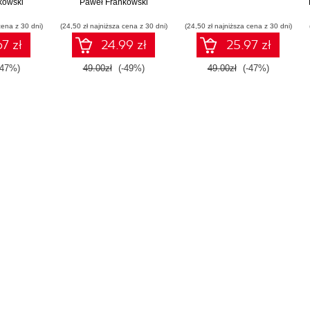
kowski
Paweł Frankowski
cena z 30 dni)
(24,50 zł najniższa cena z 30 dni)
(24,50 zł najniższa cena z 30 dni)
7 zł
24.99 zł
25.97 zł
-47%)
49.00zł
(-49%)
49.00zł
(-47%)