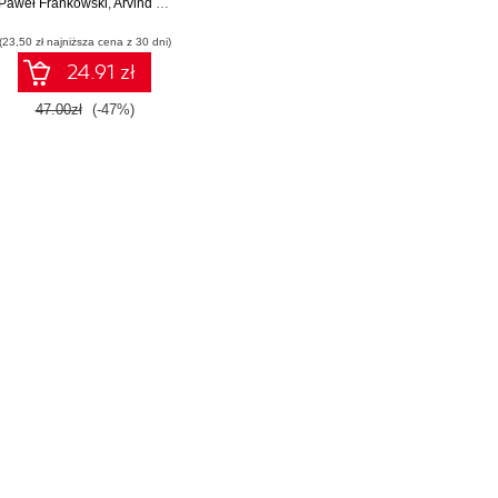
Paweł Frankowski
moderacja
,
Arvind Juneja
(23,50 zł najniższa cena z 30 dni)
24.91 zł
47.00zł
(-47%)