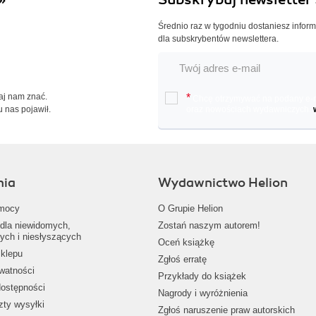
Średnio raz w tygodniu dostaniesz infor
dla subskrybentów newslettera.
Daj nam znać.
*
Chcę otrzymywać na podany e-ma
u nas pojawił.
oraz nowościach wydawniczych.
nia
Wydawnictwo Helion
mocy
O Grupie Helion
dla niewidomych,
Zostań naszym autorem!
ych i niesłyszących
Oceń książkę
klepu
Zgłoś erratę
ywatności
Przykłady do książek
dostępności
Nagrody i wyróżnienia
zty wysyłki
Zgłoś naruszenie praw autorskich