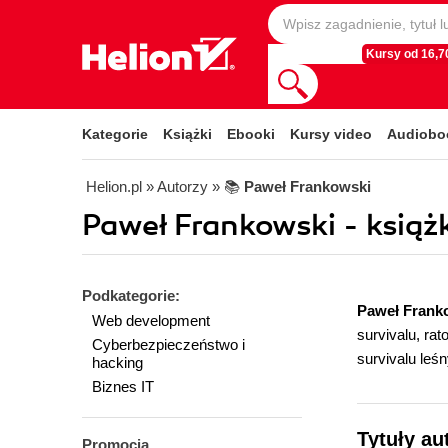
Kursy od 16,70
Kategorie
Książki
Ebooki
Kursy video
Audiobo
Helion.pl
» Autorzy
» 📚
Paweł Frankowski
Paweł Frankowski - książk
Podkategorie:
Paweł Frank
Web development
survivalu, ra
Cyberbezpieczeństwo i
survivalu leś
hacking
Biznes IT
Tytuły au
Promocja