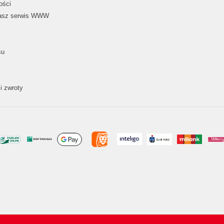
ości
nasz serwis WWW
su
i zwroty