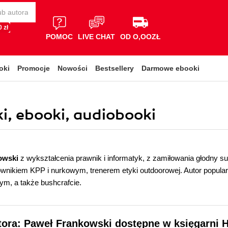
 zł
POMOC
LIVE CHAT
OD O,OOZŁ
oki
Promocje
Nowości
Bestsellery
Darmowe ebooki
i, ebooki, audiobooki
owski
z wykształcenia prawnik i informatyk, z zamiłowania głodny su
townikiem KPP i nurkowym, trenerem etyki outdoorowej. Autor popular
nym, a także bushcrafcie.
tora: Paweł Frankowski dostępne w księgarni H