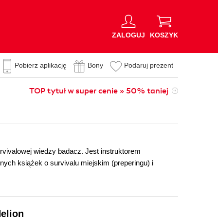
ZALOGUJ
KOSZYK
Pobierz aplikację
Bony
Podaruj prezent
TOP tytuł w super cenie » 50% taniej
rvivalowej wiedzy badacz. Jest instruktorem
nych książek o survivalu miejskim (preperingu) i
elion