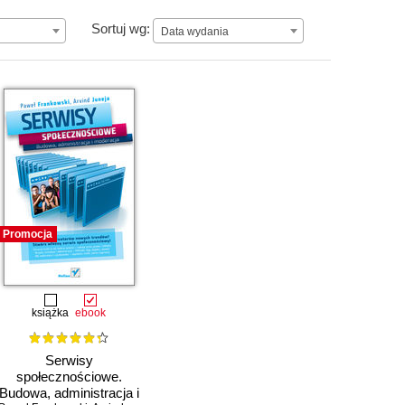
Data wydania
Sortuj wg:
Data wydania
Promocja
książka
ebook
Serwisy
społecznościowe.
Budowa, administracja i