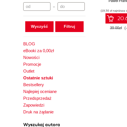
Paweł Fran
–
(19,50 zł najniższa 
20.6
Wyczyść
39.00zł
(
BLOG
eBooki za 0,00zł
Nowości
Promocje
Outlet
Ostatnie sztuki
Bestsellery
Najlepiej oceniane
Przedsprzedaż
Zapowiedzi
Druk na żądanie
Wyszukaj autora