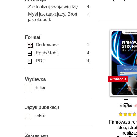
Zaktualizuj swoją wiedzę
4
Myśl jak atakujący. Broń
1
jak ekspert.
Format
Drukowane
1
Epub/Mobi
4
PDF
4
Wydawca
Promocja
Helion
książka
e
Język publikacji
polski
Firmowa str
Idee, stra
realiza
Zakres cen