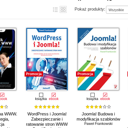
Pokaż produkty:
Wszystkie
Promocja
Promocja
book
książka
ebook
książka
ebook
ona WWW.
WordPress i Joomla!
Joomla! Budowa i
tegia,
Zabezpieczanie i
modyfikacja szablonów
cja
ratowanie stron WWW
Paweł Frankowski