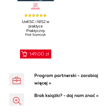
ebook
UoKSC i NIS2 w
praktyce
Praktyczny
Piotr Szymczyk
podręcznik
implementacji
Krajowego
Systemu
Cyberbezpieczeństwa
149.00 zł
Frameworki,
procedury, audyt
dla zarządów, IT i
compliance
Program partnerski - zarabiaj
więcej »
Brak książki? - daj nam znać »