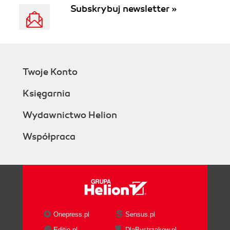
Subskrybuj newsletter »
Twoje Konto
Księgarnia
Wydawnictwo Helion
Współpraca
Onepress.pl
Sensus.pl
Editio.pl
DlaBystrzakow.pl