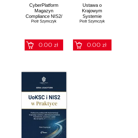
CyberPlatform
Ustawa o
Magazyn
Krajowym
Compliance NIS2/
Systemie
KSC, UoKSC,
Piotr Szymczyk
Cyberbezpieczeństwa
Piotr Szymczyk
SZBI, ISO 27001,
(KSC) i NIS2 w
vol. 1 - sierpień
praktyce -
2026
kompletny
przewodnik po 68
0.00 zł
0.00 zł
szablonach
NIS2/UoKSC dla
podmiotów
kluczowych i
ważnych