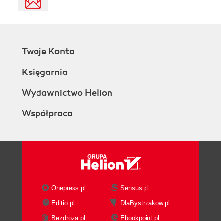
Twoje Konto
Księgarnia
Wydawnictwo Helion
Współpraca
Onepress.pl
Sensus.pl
Editio.pl
DlaBystrzakow.pl
Bezdroza.pl
Ebookpoint.pl