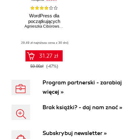
WordPress dla
początkujących
Agnieszka Ciborowska
,
Jarosław Lipiński
(29,49 zł najniższa cena z 30 dni)
31.27 zł
59.00zł
(-47%)
Program partnerski - zarabiaj
więcej »
Brak książki? - daj nam znać »
Subskrybuj newsletter »