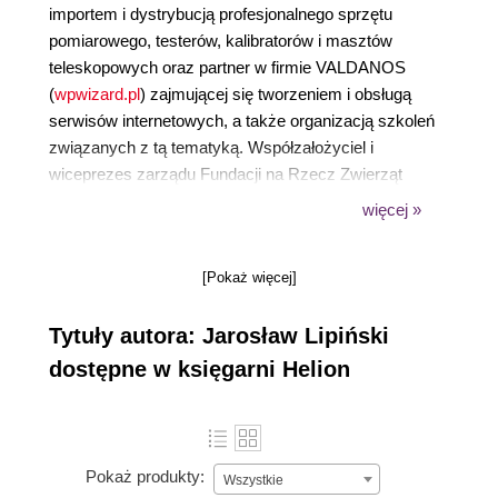
importem i dystrybucją profesjonalnego sprzętu
pomiarowego, testerów, kalibratorów i masztów
teleskopowych oraz partner w firmie VALDANOS
(
wpwizard.pl
) zajmującej się tworzeniem i obsługą
serwisów internetowych, a także organizacją szkoleń
związanych z tą tematyką. Współzałożyciel i
wiceprezes zarządu Fundacji na Rzecz Zwierząt
„Przytul Psa” (
przytulpsa.pl
). W życiu prywatnym
więcej »
miłośnik przyrody, lubi zwierzęta, a jego pasje to
podróże, turystyka off-road, hiking, speleologia,
[Pokaż więcej]
nurkowanie, tenis. Autor trzech książek o tworzeniu i
pozycjonowaniu stron internetowych. Twórca portali
Tytuły autora: Jarosław Lipiński
turystycznych, między innymi
i-tatry.pl
oraz
santorini-
more.com
.
dostępne w księgarni Helion
Pokaż produkty:
Wszystkie