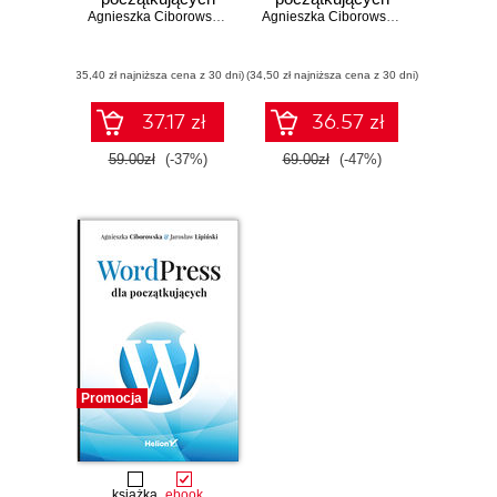
Agnieszka Ciborowska
,
Jarosław Lipiński
Agnieszka Ciborowska
,
Jarosław Lipiń
(35,40 zł najniższa cena z 30 dni)
(34,50 zł najniższa cena z 30 dni)
37.17 zł
36.57 zł
59.00zł
(-37%)
69.00zł
(-47%)
Promocja
książka
ebook