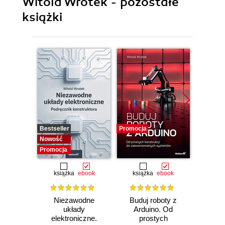
Witold Wrotek - pozostałe
książki
Bestseller
Promocja
Promocj
Nowość
Promocja
książka
ebook
książka
ebook
ksią
Niezawodne
Buduj roboty z
Raspb
układy
Arduino. Od
p
elektroniczne.
prostych