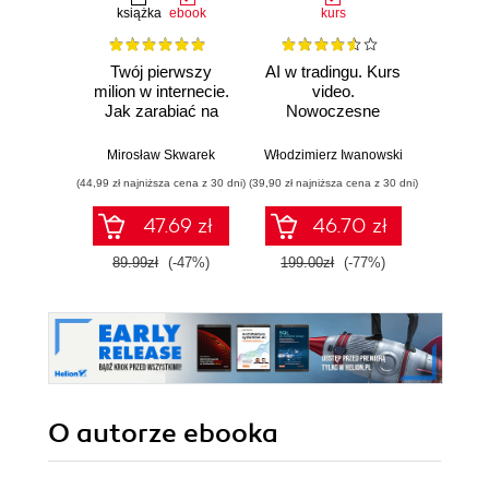
książka
ebook
kurs
książka
e
Twój pierwszy
AI w tradingu. Kurs
Jak o
milion w internecie.
video.
czas. O
Jak zarabiać na
Nowoczesne
odzysk
wiedzy i
narzędzia i
stwó
maksymalnie
strategie
im
Mirosław Skwarek
Włodzimierz Iwanowski
Da
wykorzystać swój
inwestycyjne
(44,99 zł najniższa cena z 30 dni)
(39,90 zł najniższa cena z 30 dni)
(24,95 zł naj
potencjał
47.69 zł
46.70 zł
89.99zł
(-47%)
199.00zł
(-77%)
49.9
O autorze
ebooka