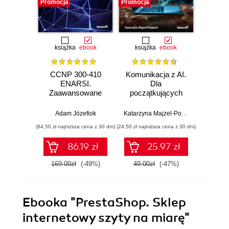
Promocja
Promocja
Promocj
książka
ebook
książka
ebook
ksią
CCNP 300-410
Komunikacja z AI.
Inf
ENARSI.
Dla
kodowa
Zaawansowane
początkujących
wprow
administrowanie
prz
sieciami
zas
Adam Józefiok
Katarzyna Majzel-Pośpiech
Wojcie
przedsiębiorstwa i
(84,50 zł najniższa cena z 30 dni)
(24,50 zł najniższa cena z 30 dni)
(29,49 zł naj
bezpieczeństwo
sieci
86.19 zł
25.97 zł
169.00zł
(-49%)
49.00zł
(-47%)
59.0
Ebooka
"PrestaShop. Sklep
internetowy szyty na miarę"