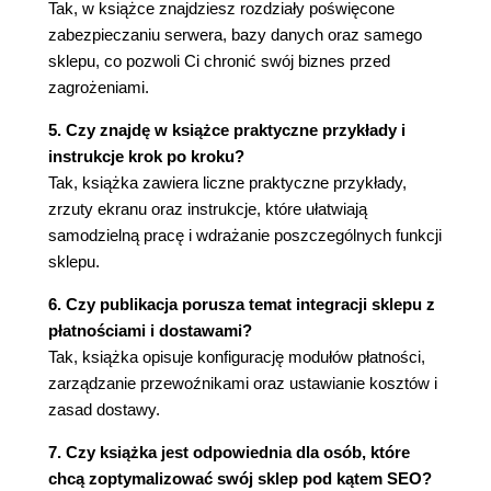
Tak, w książce znajdziesz rozdziały poświęcone
Nowy przyjazny URL (92)
zabezpieczaniu serwera, bazy danych oraz samego
Ustawianie adresów (93)
sklepu, co pozwoli Ci chronić swój biznes przed
Adres sklepu (94)
zagrożeniami.
Plik robots.txt (95)
Opcje (95)
5. Czy znajdę w książce praktyczne przykłady i
Preferencje CMS (95)
instrukcje krok po kroku?
Nowa kategoria (96)
Tak, książka zawiera liczne praktyczne przykłady,
Nowa strona (99)
zrzuty ekranu oraz instrukcje, które ułatwiają
Preferencje obrazów (100)
samodzielną pracę i wdrażanie poszczególnych funkcji
Nowy rozmiar (100)
sklepu.
Jakość (101)
6. Czy publikacja porusza temat integracji sklepu z
Zdjęcia produktów (102)
płatnościami i dostawami?
Aktualizacja miniatur (103)
Tak, książka opisuje konfigurację modułów płatności,
Przenoszenie obrazków (104)
zarządzanie przewoźnikami oraz ustawianie kosztów i
Preferencje danych kontaktowych (104)
zasad dostawy.
Dodawanie adresu sklepu (105)
Parametry (106)
7. Czy książka jest odpowiednia dla osób, które
Dane kontaktowe (109)
chcą zoptymalizować swój sklep pod kątem SEO?