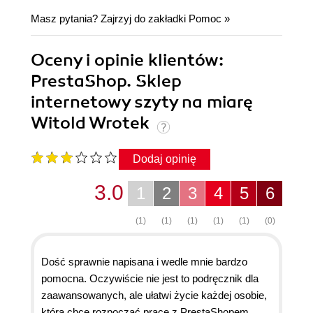
Masz pytania? Zajrzyj do zakładki
Pomoc
»
Oceny i opinie klientów:
PrestaShop. Sklep
internetowy szyty na miarę
Witold Wrotek
Dodaj opinię
3.0
1
2
3
4
5
6
(1)
(1)
(1)
(1)
(1)
(0)
Dość sprawnie napisana i wedle mnie bardzo
pomocna. Oczywiście nie jest to podręcznik dla
zaawansowanych, ale ułatwi życie każdej osobie,
która chce rozpocząć pracę z PrestaShopem.