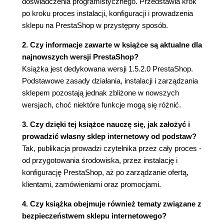
CloudCache (65)
doświadczenia programistycznego. Przedstawia krok
E-mail (65)
po kroku proces instalacji, konfiguracji i prowadzenia
Import CSV (67)
sklepu na PrestaShop w przystępny sposób.
Kopia bazy danych (70)
2. Czy informacje zawarte w książce są aktualne dla
Opcje wykonywania kopii bazy danych (73)
najnowszych wersji PrestaShop?
Zarządzanie bazą danych (73)
Książka jest dedykowana wersji 1.5.2.0 PrestaShop.
Logi (75)
Podstawowe zasady działania, instalacji i zarządzania
Usługi sieciowe (76)
sklepem pozostają jednak zbliżone w nowszych
Podsumowanie (78)
wersjach, choć niektóre funkcje mogą się różnić.
Rozdział 3. Preferencje (79)
3. Czy dzięki tej książce nauczę się, jak założyć i
Preferencje ogólne (79)
prowadzić własny sklep internetowy od podstaw?
Preferencje zamówień (81)
Tak, publikacja prowadzi czytelnika przez cały proces -
Preferencje produktów (83)
od przygotowania środowiska, przez instalację i
Preferencje klientów (87)
konfigurację PrestaShop, aż po zarządzanie ofertą,
Preferencje szablonów (88)
klientami, zamówieniami oraz promocjami.
Dodawanie nowego szablonu (89)
Zmiana szablonu (89)
4. Czy książka obejmuje również tematy związane z
Wygląd (90)
bezpieczeństwem sklepu internetowego?
Preferencje SEO & URLs (92)