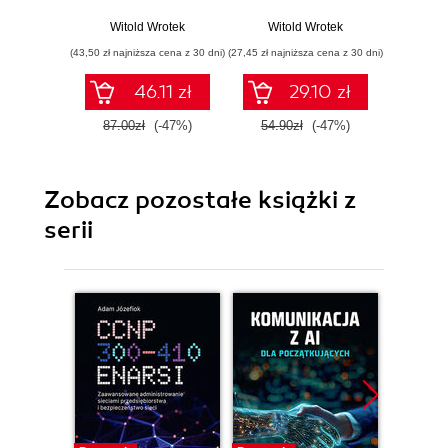
Podręcznik
konstrukcji do
Wit
konstruktora
zaawansowanych
Witold Wrotek
Witold Wrotek
systemów
(43,50 zł najniższa cena z 30 dni)
(27,45 zł najniższa cena z 30 dni)
(34,50 zł naj
46.11 zł
29.10 zł
87.00zł
(-47%)
54.90zł
(-47%)
69.0
Zobacz pozostałe książki z
serii