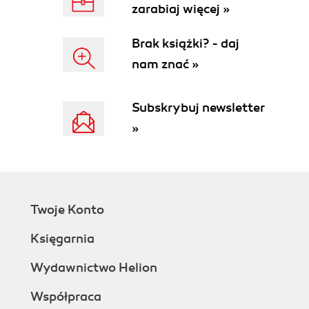
ABC operacji na modułach (121)
zarabiaj więcej »
Dodatkowe moduły i szablony (121)
Położenie modułów (122)
Brak książki? - daj
Płatności (123)
nam znać »
Zarządzanie modułami płatności (124)
Wyłączanie modułu płatności (125)
Konfigurowanie modułu płatności (125)
Subskrybuj newsletter
Instalowanie modułu płatności (126)
»
Podsumowanie (128)
Rozdział 5. Wersja językowa (131)
Lokalizacja (131)
Języki (133)
Dodawanie nowego języka (134)
Twoje Konto
Strefy (136)
Księgarnia
Kraje (138)
Kraje obsługiwane przez przewoźników (138)
Wydawnictwo Helion
Dodawanie nowego kraju (139)
Waluta (140)
Współpraca
Ręczna aktualizacja kursów (141)