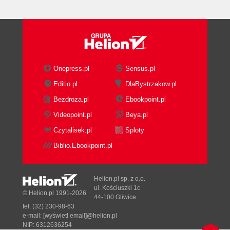
Automatyczna aktualizacja kursów (141)
Dodawanie waluty (142)
Podatki (144)
Opcje podatku (144)
Dodawanie nowego podatku (145)
Onepress.pl
Sensus.pl
Zasady opodatkowania (146)
Editio.pl
DlaBystrzakow.pl
Tłumaczenie (147)
Modyfikacja tłumaczenia (147)
Bezdroza.pl
Ebookpoint.pl
Podsumowanie (149)
Videopoint.pl
Beya.pl
Rozdział 6. Dostawa (151)
Czytalisek.pl
Sploty
Pakowanie i wysyłka (151)
Biblio.Ebookpoint.pl
Przewoźnik (153)
Wybór przewoźnika (153)
Zarządzanie przewoźnikami (155)
Helion.pl sp. z o.o.
ul. Kościuszki 1c
Dodawanie nowego przewoźnika (156)
© Helion.pl 1991-2026
44-100 Gliwice
Przedziały cenowe (158)
tel. (32) 230-98-63
Przedziały wagowe (160)
e-mail:
[wyświetl email]@helion.pl
NIP: 6312636254
Podsumowanie (161)