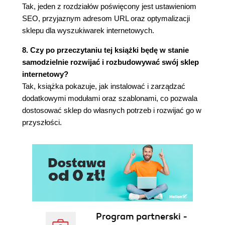
Preferencje wyszukiwania (109)
Tak, jeden z rozdziałów poświęcony jest ustawieniom
Dodawanie aliasu (110)
SEO, przyjaznym adresom URL oraz optymalizacji
Indeksowanie (110)
sklepu dla wyszukiwarek internetowych.
Opcje wyszukiwania (111)
8. Czy po przeczytaniu tej książki będę w stanie
Waga słów (112)
samodzielnie rozwijać i rozbudowywać swój sklep
Preferencje konserwacji (112)
internetowy?
Preferencje geolokalizacji (113)
Tak, książka pokazuje, jak instalować i zarządzać
Instalowanie bazy danych (114)
dodatkowymi modułami oraz szablonami, co pozwala
Geolokalizacja na podstawie IP (115)
dostosować sklep do własnych potrzeb i rozwijać go w
Czarna lista (115)
przyszłości.
Biała lista (116)
Podsumowanie (116)
Rozdział 4. Moduły (117)
Moduły (117)
Filtrowanie modułów (118)
Statusy modułów (120)
Moduły nieużywane (120)
Dodawanie modułu (120)
Program partnerski -