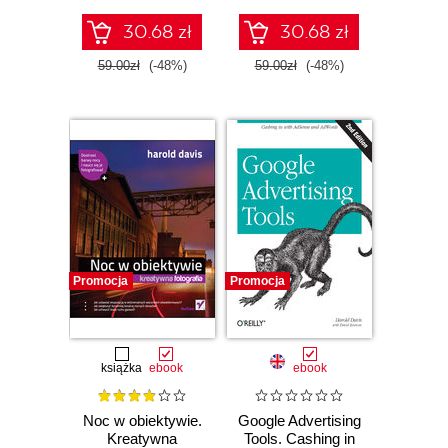
30.68 zł
30.68 zł
59.00zł
(-48%)
59.00zł
(-48%)
Promocja
Promocja
książka
ebook
ebook
Noc w obiektywie.
Google Advertising
Kreatywna
Tools. Cashing in