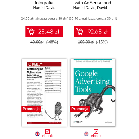
fotografia
with AdSense and
Harold Davis
Harold Davis
AdWords. 2nd
,
David Iwanow
Edition
(24,50 zł najniższa cena z 30 dni)
(65,40 zł najniższa cena z 30 dni)
25.48 zł
92.65 zł
49.00zł
(-48%)
109.00 zł
(-15%)
Promocja
Promocja
ebook
ebook