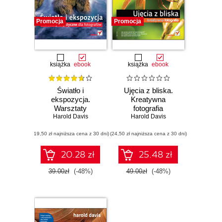
Promocja
Promocja
książka
ebook
książka
ebook
Światło i
Ujęcia z bliska.
ekspozycja.
Kreatywna
Warsztaty
fotografia
artystyczne dla
Harold Davis
Harold Davis
fotografów
(19,50 zł najniższa cena z 30 dni)
(24,50 zł najniższa cena z 30 dni)
20.28 zł
25.48 zł
39.00zł
(-48%)
49.00zł
(-48%)