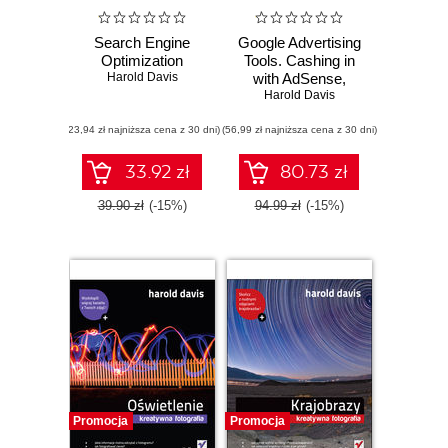
Search Engine
Google Advertising
Optimization
Tools. Cashing in
Harold Davis
with AdSense,
AdWords, and the
Harold Davis
Google APIs
(23,94 zł najniższa cena z 30 dni)
(56,99 zł najniższa cena z 30 dni)
33.92 zł
80.73 zł
39.90 zł
(-15%)
94.99 zł
(-15%)
Promocja
Promocja