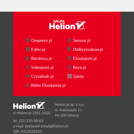
Onepress.pl
Sensus.pl
Editio.pl
DlaBystrzakow.pl
Bezdroza.pl
Ebookpoint.pl
Videopoint.pl
Beya.pl
Czytalisek.pl
Sploty
Biblio.Ebookpoint.pl
Helion.pl sp. z o.o.
ul. Kościuszki 1c
© Helion.pl 1991-2026
44-100 Gliwice
tel. (32) 230-98-63
e-mail:
[wyświetl email]@helion.pl
NIP: 6312636254