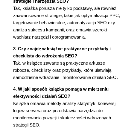
strategie i narzędzia SEO?
Pojęcie użyteczności (60)
Tak, książka porusza nie tylko podstawy, ale również
Komponenty witryny przyjaznej dla SEO (62)
zaawansowane strategie, takie jak optymalizacja PPC,
Strony wejściowe i wyjściowe (63)
targetowanie behawioralne, automatyzacja SEO czy
Zastosowanie solidnych tytułów (65)
analiza sukcesu kampanii, oraz omawia szeroki
Zawartość witryny (66)
wachlarz narzędzi i oprogramowania.
Elementy graficzne (67)
3. Czy znajdę w książce praktyczne przykłady i
Jak rozwiązać problemy z niektórymi stronami?
checklisty do wdrożenia SEO?
(68)
Tak, w książce zawarte są praktyczne arkusze
Utrapienie z portalami (68)
robocze, checklisty oraz przykłady, które ułatwiają
Wybredne ramki (70)
samodzielne wdrażanie i monitorowanie działań SEO.
Kapryśne pliki cookie (70)
Języki programowania a SEO (71)
4. W jaki sposób książka pomaga w mierzeniu
JavaScript (71)
efektywności działań SEO?
Flash (72)
Książka omawia metody analizy statystyk, konwersji,
ASP (72)
logów serwera oraz przedstawia narzędzia do
PHP (72)
monitorowania pozycji i skuteczności wdrożonych
Inne problemy związane z projektowaniem witryny
strategii SEO.
(73)