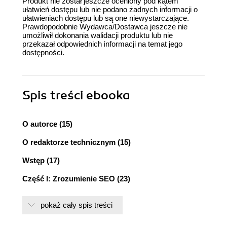
Produkt nie został jeszcze oceniony pod kątem
ułatwień dostępu lub nie podano żadnych informacji o
ułatwieniach dostępu lub są one niewystarczające.
Prawdopodobnie Wydawca/Dostawca jeszcze nie
umożliwił dokonania walidacji produktu lub nie
przekazał odpowiednich informacji na temat jego
dostępności.
Spis treści
ebooka
O autorce (15)
O redaktorze technicznym (15)
Wstęp (17)
Część I: Zrozumienie SEO (23)
Rozdział 1. Podstawy wyszukiwarek (25)
pokaż cały spis treści
Co to jest wyszukiwarka? (27)
Anatomia wyszukiwarki (27)