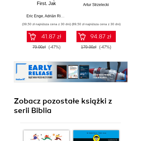
First. Jak
G
Artur Strzelecki
zwiększyć jakość,
Pozyc
wydajność i zyski
Ads 
Eric Enge
,
Adrián Ridner
Marta Ko
Analy
(39,50 zł najniższa cena z 30 dni)
(89,50 zł najniższa cena z 30 dni)
(44,50 zł naj
biz
co
41.87 zł
94.87 zł
mar
Wy
79.00zł
(-47%)
179.00zł
(-47%)
89.0
zaktu
roz
Zobacz pozostałe książki z
serii Biblia