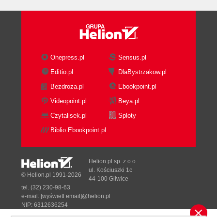
Pisanie tekstu ogłoszenia ze słowami kluczowymi
(130)
Tworzenie świetnych stron docelowych (133)
Zrozumienie i zastosowanie testowania A/B (136)
Unikanie przeładowania słowami kluczowymi
Onepress.pl
Sensus.pl
(137)
Editio.pl
DlaBystrzakow.pl
Rozdział 8. Pojęcie i zastosowanie targetowania
Bezdroza.pl
Ebookpoint.pl
behawioralnego (139)
Videopoint.pl
Beya.pl
Co to jest targetowanie behawioralne? (140)
Czytalisek.pl
Sploty
Wykorzystanie targetowania behawioralnego (141)
Biblio.Ebookpoint.pl
Targeting behawioralny - dodatkowe wskazówki
(143)
Helion.pl sp. z o.o.
Rozdział 9. Zarządzanie kampaniami słów
ul. Kościuszki 1c
© Helion.pl 1991-2026
44-100 Gliwice
kluczowych i PPC (145)
tel. (32) 230-98-63
Budżetowanie słów kluczowych (145)
e-mail:
[wyświetl email]@helion.pl
NIP: 6312636254
Zarządzanie linkami sponsorowanymi (148)
Regon: 241989027