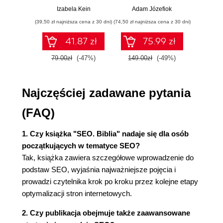
przykłady i
p
Ocena witryny (43)
Izabela Kein
Adam Józefiok
Wito
ćwiczenia
Zakończenie planu (44)
(39,50 zł najniższa cena z 30 dni)
(74,50 zł najniższa cena z 30 dni)
(29,95 zł naj
Aktualizacja (44)
41.87 zł
75.99 zł
Co to jest SEO organiczne? (45)
Jak uzyskać SEO organiczne? (46)
79.00zł
(-47%)
149.00zł
(-49%)
59.9
Treść witryny (46)
Google Analytics (47)
Najczęściej zadawane pytania
Linki wewnętrzne i zewnętrzne (47)
Doświadczenie użytkowników (48)
(FAQ)
Interaktywność witryny (49)
Część II: Strategie SEO (51)
1. Czy książka "SEO. Biblia" nadaje się dla osób
początkujących w tematyce SEO?
Rozdział 3. Budowanie witryny dla SEO (53)
Tak, książka zawiera szczegółowe wprowadzenie do
Zanim zbudujesz swoją witrynę (54)
podstaw SEO, wyjaśnia najważniejsze pojęcia i
Poznaj swój cel (54)
prowadzi czytelnika krok po kroku przez kolejne etapy
Elementy strony (55)
optymalizacji stron internetowych.
Optymalizacja witryny (58)
Czy hosting jest ważny? (59)
2. Czy publikacja obejmuje także zaawansowane
Jak nazwać domenę? (59)