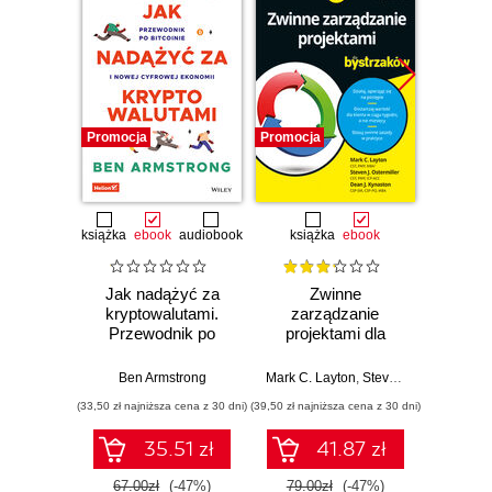
Promocja
Promocja
Promocj
książka
ebook
audiobook
książka
ebook
ksią
Jak nadążyć za
Zwinne
Sc
kryptowalutami.
zarządzanie
bys
Przewodnik po
projektami dla
Wyd
Bitcoinie i nowej
bystrzaków.
cyfrowej ekonomii
Wydanie III
Ben Armstrong
Mark C. Layton
,
Steven J. Ostermiller
Mark C. 
,
(33,50 zł najniższa cena z 30 dni)
(39,50 zł najniższa cena z 30 dni)
(34,50 zł naj
35.51 zł
41.87 zł
67.00zł
(-47%)
79.00zł
(-47%)
69.0