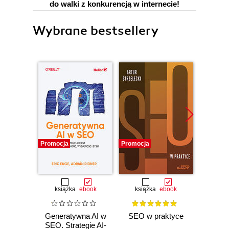
do walki z konkurencją w internecie!
Wybrane bestsellery
Promocja
Promocja
Promocj
książka
ebook
książka
ebook
ksią
Generatywna AI w
SEO w praktyce
Ma
SEO. Strategie AI-
inte