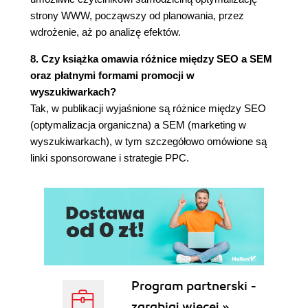
Rozdział 5. Linki sponsorowane a SEO (89)
strony WWW, począwszy od planowania, przez
Jak działa link sponsorowany? (91)
wdrożenie, aż po analizę efektów.
Określenie wartości zwiedzającego (91)
8. Czy książka omawia różnice między SEO a SEM
Uruchomienie programu PPC (93)
oraz płatnymi formami promocji w
Kategorie programów PPC (93)
wyszukiwarkach?
Programy PPC oparte na słowach
Tak, w publikacji wyjaśnione są różnice między SEO
kluczowych (93)
(optymalizacja organiczna) a SEM (marketing w
Programy PPC dla produktów (94)
wyszukiwarkach), w tym szczegółowo omówione są
Programy PPC dla usług (95)
linki sponsorowane i strategie PPC.
Jak PPC wpływa na SEO? (95)
Badanie konkurencyjnych słów kluczowych (97)
Programy użytkowe dotyczące słów
kluczowych (97)
Wybór efektywnych słów kluczowych (101)
Utworzenie pierwszej listy słów kluczowych
(101)
Zabronione zwroty i zatrute wyrazy (104)
Program partnerski -
Prognozowanie kosztów linków
zarabiaj więcej »
sponsorowanych (106)