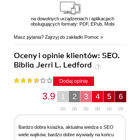
na dowolnych urządzeniach i aplikacjach
obsługujących formaty: PDF, EPub, Mobi
Masz pytania? Zajrzyj do zakładki
Pomoc
»
Oceny i opinie klientów: SEO.
Biblia Jerri L. Ledford
Dodaj opinię
3.9
1
2
3
4
5
6
(1)
(2)
(1)
(4)
(1)
(3)
Bardzo dobra ksiażka, aktualna wiedza o SEO
wiele wątków, bardzo dobre wywiady na końcu