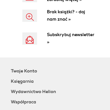
Zakończenie pracy nad listą słów kluczowych
Brak książki? - daj
(108)
Pisanie ogłoszeń (109)
nam znać »
Monitorowanie i analiza rezultatów (111)
Rozdział 6. Maksymalizacja strategii PPC (113)
Subskrybuj newsletter
Pojęcie pozycjonowania (113)
»
Tekst alternatywny i inne atrybuty znaczników
(113)
Znacznik tytułu (114)
Znaczniki meta description (116)
Tekst odnośników (117)
Twoje Konto
Zawartość znacznika nagłówkowego (121)
Zawartość strony (122)
Księgarnia
Tekst alternatywny (124)
Adresy URL i nazwy plików (126)
Wydawnictwo Helion
Rozdział 7. Jak zwiększyć efektywność słów
Współpraca
kluczowych? (129)