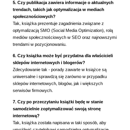
Maskowanie domeny (73)
5. Czy publikacja zawiera informacje o aktualnych
Powielanie treści (73)
trendach, takich jak optymalizacja w mediach
Strony ukryte (74)
społecznościowych?
Po zbudowaniu witryny (74)
Tak, książka prezentuje zagadnienia związane z
Strzeż się złodziei treści (75)
optymalizacją SMO (Social Media Optimization), rolą
Aktualizacje witryny (75)
mediów społecznościowych w SEO oraz najnowszymi
trendami w pozycjonowaniu.
Rozdział 4. Słowa kluczowe a witryna (77)
Znaczenie słów kluczowych (78)
6. Czy książka może być przydatna dla właścicieli
Pojęcie heurystyki (79)
sklepów internetowych i blogerów?
Wykorzystanie treści linków (82)
Zdecydowanie tak - porady zawarte w książce są
Wybór właściwych słów kluczowych (83)
uniwersalne i sprawdzą się zarówno w przypadku
Jaka jest prawidłowa gęstość słów kluczowych?
sklepów internetowych, blogów, jak i większych
(84)
serwisów firmowych.
Wykorzystanie organicznych słów kluczowych
7. Czy po przeczytaniu książki będę w stanie
(86)
samodzielnie zoptymalizować swoją stronę
Unikanie przeładowania słowami kluczowymi (87)
internetową?
Jeszcze o optymalizacji opartej na słowach
Tak, książka została napisana w taki sposób, aby
kluczowych (88)
umożliwić czytelnikowi samodzielną optymalizację