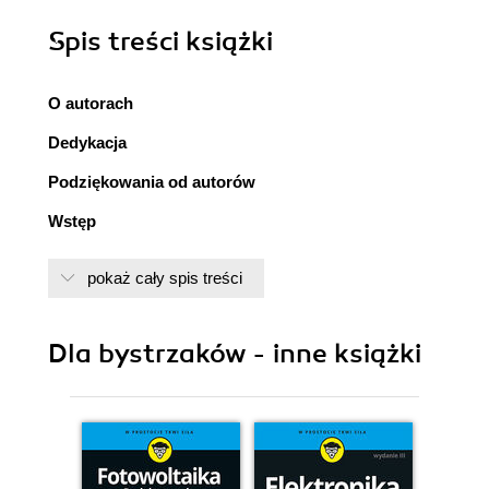
Spis treści
książki
O autorach
Dedykacja
Podziękowania od autorów
Wstęp
Część 1: Co oznacza zwinność?
pokaż cały spis treści
Rozdział 1: Modernizacja zarządzania projektami
Zarządzanie projektem wymagało zmiany
Dla bystrzaków - inne książki
Początki współczesnego zarządzania
projektami
Problem ze status quo
Wprowadzenie do zwinnego zarządzania
projektami