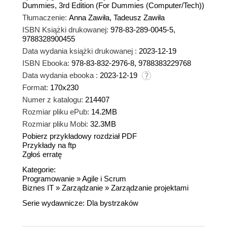
Dummies, 3rd Edition (For Dummies (Computer/Tech))
Tłumaczenie:
Anna Zawiła, Tadeusz Zawiła
ISBN Książki drukowanej:
978-83-289-0045-5,
9788328900455
Data wydania książki drukowanej :
2023-12-19
ISBN Ebooka:
978-83-832-2976-8, 9788383229768
Data wydania ebooka :
2023-12-19
Format:
170x230
Numer z katalogu:
214407
Rozmiar pliku ePub:
14.2MB
Rozmiar pliku Mobi:
32.3MB
Pobierz przykładowy rozdział PDF
Przykłady na ftp
Zgłoś erratę
Kategorie:
Programowanie
»
Agile i Scrum
Biznes IT
»
Zarządzanie
»
Zarządzanie projektami
Serie wydawnicze:
Dla bystrzaków