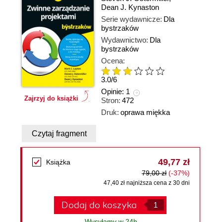
Dean J. Kynaston
Serie wydawnicze:
Dla
bystrzaków
Wydawnictwo:
Dla
bystrzaków
Ocena:
3.0
/
6
Opinie:
1
Zajrzyj do książki
Stron:
472
Druk:
oprawa miękka
Czytaj fragment
49,77 zł
Książka
79,00 zł
(-37%)
47,40 zł najniższa cena z 30 dni
Dodaj do koszyka
Wysyłamy w 24h