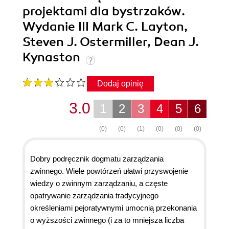
projektami dla bystrzaków.
Wydanie III Mark C. Layton,
Steven J. Ostermiller, Dean J.
Kynaston
Dodaj opinię
3.0
1
2
3
4
5
6
(0)
(0)
(1)
(0)
(0)
(0)
Dobry podręcznik dogmatu zarządzania
zwinnego. Wiele powtórzeń ułatwi przyswojenie
wiedzy o zwinnym zarządzaniu, a częste
opatrywanie zarządzania tradycyjnego
określeniami pejoratywnymi umocnią przekonania
o wyższości zwinnego (i za to mniejsza liczba