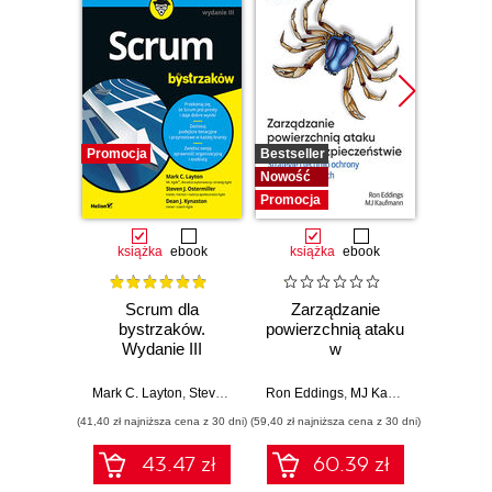
Promocja
Bestseller
Promocj
Nowość
Promocja
książka
ebook
książka
ebook
ksią
Scrum dla
Zarządzanie
Lider w
bystrzaków.
powierzchnią ataku
Jak w
Wydanie III
w
str
cyberbezpieczeństwie.
innowac
Strategie i techniki
b
Mark C. Layton
,
Steven J. Ostermiller
Ron Eddings
,
Dean J. Kynaston
,
MJ Kaufmann
Jarro
ochrony zasobów
prz
(41,40 zł najniższa cena z 30 dni)
(59,40 zł najniższa cena z 30 dni)
(53,40 zł naj
cyfrowych
zespo
sz
43.47 zł
60.39 zł
int