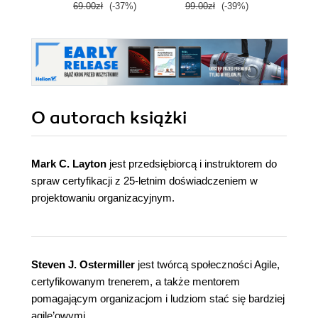
69.00zł
(-37%)
99.00zł
(-39%)
89.0
O autorach
książki
Mark C. Layton
jest przedsiębiorcą i instruktorem do
spraw certyfikacji z 25-letnim doświadczeniem w
projektowaniu organizacyjnym.
Steven J. Ostermiller
jest twórcą społeczności Agile,
certyfikowanym trenerem, a także mentorem
pomagającym organizacjom i ludziom stać się bardziej
agile’owymi.