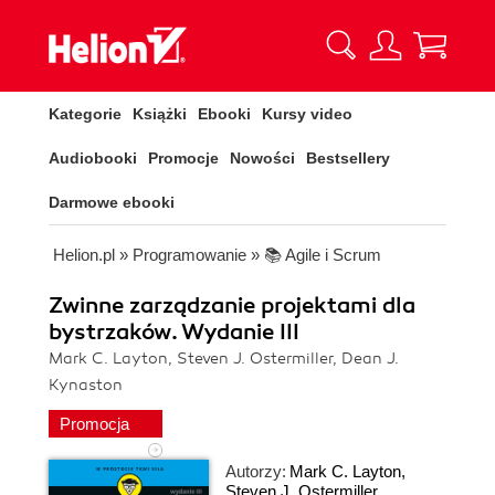
Kategorie
Książki
Ebooki
Kursy video
Audiobooki
Promocje
Nowości
Bestsellery
Darmowe ebooki
Helion.pl
»
Programowanie
»
📚 Agile i Scrum
Zwinne zarządzanie projektami dla
bystrzaków. Wydanie III
Mark C. Layton, Steven J. Ostermiller, Dean J.
Kynaston
Promocja
Autorzy:
Mark C. Layton
,
Steven J. Ostermiller
,