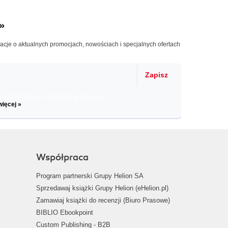
»
macje o aktualnych promocjach, nowościach i specjalnych ofertach
Zapisz
il informacje o zniżkach, promocjach
więcej »
Współpraca
Program partnerski Grupy Helion SA
Sprzedawaj książki Grupy Helion (eHelion.pl)
Zamawiaj książki do recenzji (Biuro Prasowe)
BIBLIO Ebookpoint
Custom Publishing - B2B