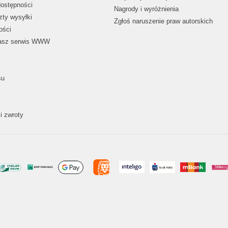
dostępności
Nagrody i wyróżnienia
zty wysyłki
Zgłoś naruszenie praw autorskich
ości
nasz serwis WWW
su
i zwroty