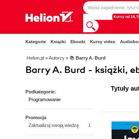
Kursy od 16,70
Kategorie
Książki
Ebooki
Kursy video
Audiobo
Helion.pl
» Autorzy
» 📚
Barry A. Burd
Barry A. Burd - książki, e
Tytuły au
Podkategorie:
Programowanie
Promocja
Zaktualizuj swoją wiedzę
1