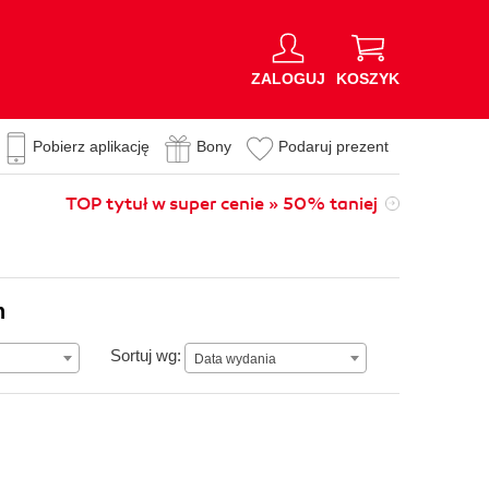
ZALOGUJ
KOSZYK
Pobierz aplikację
Bony
Podaruj prezent
TOP tytuł w super cenie » 50% taniej
n
Data wydania
Sortuj wg:
Data wydania