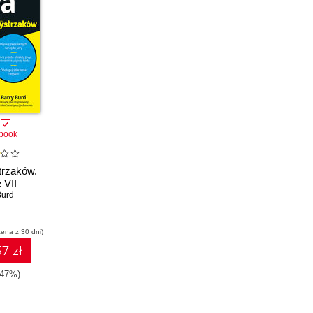
book
trzaków.
 VII
Burd
cena z 30 dni)
7 zł
-47%)