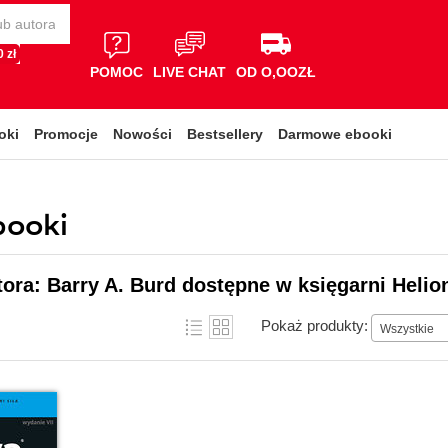
 zł
POMOC
LIVE CHAT
OD O,OOZŁ
oki
Promocje
Nowości
Bestsellery
Darmowe ebooki
booki
tora: Barry A. Burd dostępne w księgarni Helio
Pokaż produkty:
Wszystkie