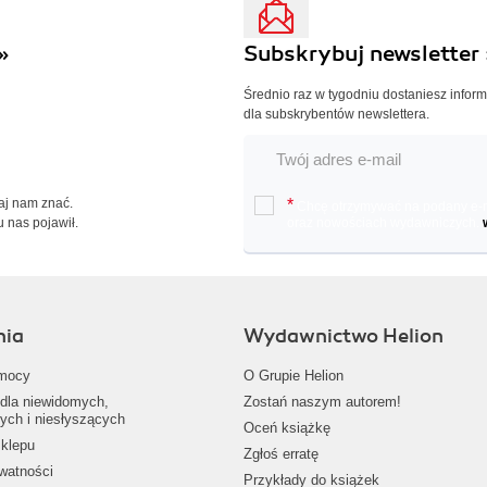
»
Subskrybuj newsletter 
Średnio raz w tygodniu dostaniesz infor
dla subskrybentów newslettera.
Daj nam znać.
*
Chcę otrzymywać na podany e-ma
u nas pojawił.
oraz nowościach wydawniczych.
nia
Wydawnictwo Helion
mocy
O Grupie Helion
dla niewidomych,
Zostań naszym autorem!
ych i niesłyszących
Oceń książkę
klepu
Zgłoś erratę
ywatności
Przykłady do książek