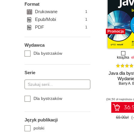
Format
Drukowane
1
Epub/Mobi
1
PDF
1
Promocja
Wydawca
Dla bystrzaków
książka
e
Serie
Java dla bys
Wydanie
Barry A. 
Dla bystrzaków
(34,50 zł najniższa 
36.5
69.00zł
(
Język publikacji
polski