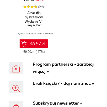
książka
ebook
Java dla
bystrzaków.
Wydanie VII
Barry A. Burd
(34,50 zł najniższa cena z 30 dni)
36.57 zł
69.00zł
(-47%)
Program partnerski - zarabiaj
więcej »
Brak książki? - daj nam znać »
Subskrybuj newsletter »