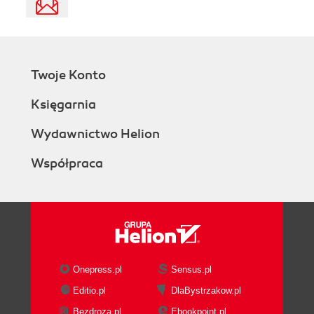
Twoje Konto
Księgarnia
Wydawnictwo Helion
Współpraca
Onepress.pl
Sensus.pl
Editio.pl
DlaBystrzakow.pl
Bezdroza.pl
Ebookpoint.pl