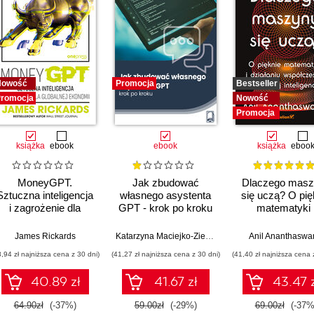
Nowość
Promocja
Bestseller
romocja
Nowość
Promocja
książka
ebook
ebook
książka
eboo
MoneyGPT.
Jak zbudować
Dlaczego masz
Sztuczna inteligencja
własnego asystenta
się uczą? O pię
i zagrożenie dla
GPT - krok po kroku
matematyki 
globalnej ekonomii
działaniu
współczesne
James Rickards
Katarzyna Maciejko-Zielińska
Anil Ananthasw
sztucznej intelig
8,94 zł najniższa cena z 30 dni)
(41,27 zł najniższa cena z 30 dni)
(41,40 zł najniższa cena 
40.89 zł
41.67 zł
43.47 
64.90zł
(-37%)
59.00zł
(-29%)
69.00zł
(-37%