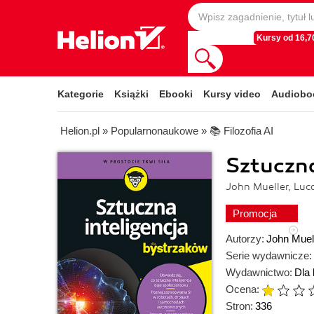
Kursy od 16,70
Kategorie
Książki
Ebooki
Kursy video
Audiobo
Helion.pl
»
Popularnonaukowe
»
📚 Filozofia AI
Sztuczna
John Mueller, Lu
Promocja
Autorzy:
John Muel
Serie wydawnicze:
Wydawnictwo:
Dla
Ocena:
Stron:
336