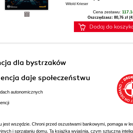
Witold Krieser
Cena zestawu:
117.1
Oszczędzasz: 80,76 zł (
Dodaj do koszyk
ncja dla bystrzaków
igencja daje społeczeństwu
hodach autonomicznych
encji
ku jest wszędzie. Chroni przed oszustwami bankowymi, pomaga w le
jnych i sprzątaniu domu. Ta książka wyjaśnia, czym sztuczna inteli