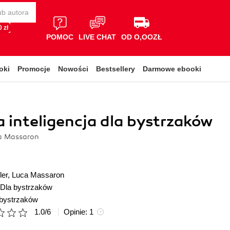
 zł
POMOC
LIVE CHAT
OD O,OOZŁ
oki
Promocje
Nowości
Bestsellery
Darmowe ebooki
 inteligencja dla bystrzaków
ca Massaron
ler
,
Luca Massaron
Dla bystrzaków
 bystrzaków
1.0
/
6
Opinie:
1