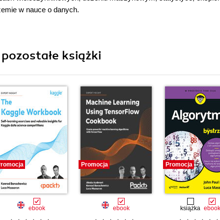
drzemie w nauce o danych.
pozostałe książki
romocja
Promocja
Promocja
ebook
ebook
książka
eboo