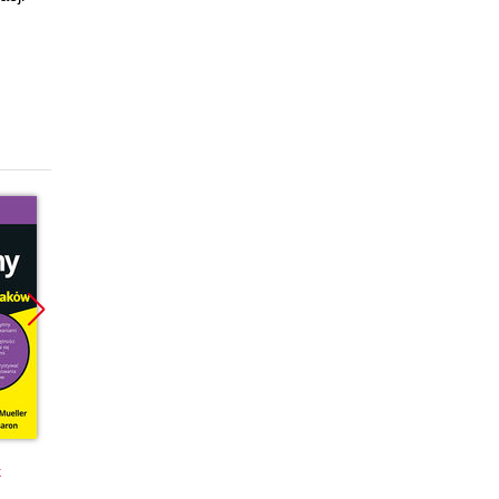
Promocja
Promocja
Promoc
k
ebook
książka
ebook