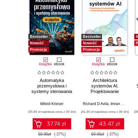
Bestseller
Bestseller
Nowość
Nowość
P
Promocja
Promocja
książka
ebook
książka
ebook
Automatyka
Architektura
przemysłowa i
systemów AI.
systemy sterowania
Projektowanie
w pigułce
skalowalnego i
niezawodnego
Witold Krieser
Richard D Avila
,
Imran Ahmad
oprogramowania
(35,94 zł najniższa cena z 30 dni)
(41,40 zł najniższa cena z 30 dni)
(3
37.74 zł
43.47 zł
59.90zł
(-37%)
69.00zł
(-37%)