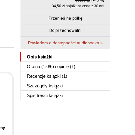
69,00 zł
(-49%)
34,50 zł najniższa cena z 30 dni
Przenieś na półkę
Do przechowalni
Powiadom o dostępności audiobooka »
Opis
książki
Ocena (
1.0
/
6
) i opinie (1)
Recenzje
książki
(1)
Szczegóły
książki
Spis treści
książki
emy