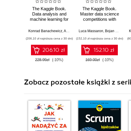
The Kaggle Book.
The Kaggle Book.
Data analysis and
Master data science
machine learning for
competitions with
competitive data
machine learning,
science
GenAI, and LLMs -
Konrad Banachewicz
,
Anthony Goldbloom
Luca Massaron
,
Luca Massaron
,
Bojan Tunguz
,
K
K
Second Edition
(206,10 zł najniższa cena z 30 dni)
(152,10 zł najniższa cena z 30 dni)
(8
206.10 zł
152.10 zł
228.99zł
(-10%)
169.00zł
(-10%)
Zobacz pozostałe książki z ser