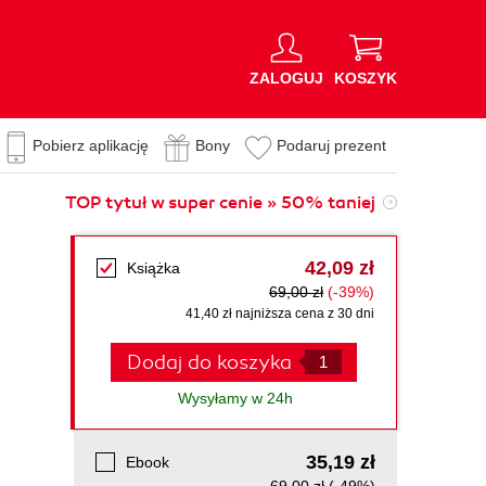
ZALOGUJ
KOSZYK
Pobierz aplikację
Bony
Podaruj prezent
TOP tytuł w super cenie » 50% taniej
42,09 zł
Książka
69,00 zł
(-39%)
41,40 zł najniższa cena z 30 dni
Dodaj do koszyka
Wysyłamy w 24h
35,19 zł
Ebook