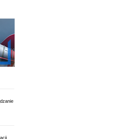
ądzanie
acji