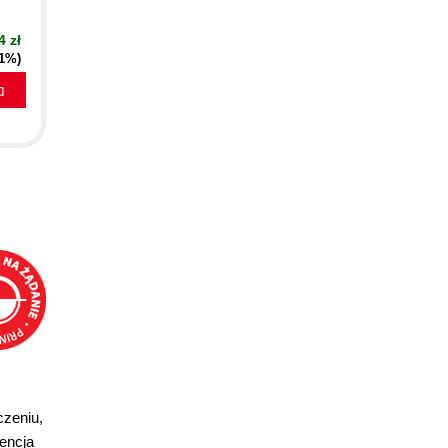
4 zł
41%)
a
czeniu,
gencja