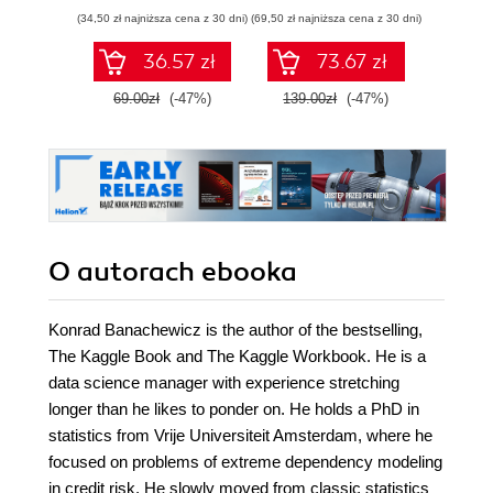
sztucznej
różniczkowy i
(34,50 zł najniższa cena z 30 dni)
(69,50 zł najniższa cena z 30 dni)
(39,50 zł naj
inteligencji
całkowy oraz
rachunek
36.57 zł
73.67 zł
prawdopodobieństwa
69.00zł
(-47%)
139.00zł
(-47%)
79.0
O autorach
ebooka
Konrad Banachewicz is the author of the bestselling,
The Kaggle Book and The Kaggle Workbook. He is a
data science manager with experience stretching
longer than he likes to ponder on. He holds a PhD in
statistics from Vrije Universiteit Amsterdam, where he
focused on problems of extreme dependency modeling
in credit risk. He slowly moved from classic statistics