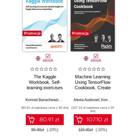
Promocja
Promocja
Promocj
ebook
ebook
The Kaggle
Machine Learning
Lar
Workbook. Self-
Using TensorFlow
Machi
learning exercises
Cookbook. Create
with P
and valuable
powerful machine
to bui
insights for Kaggle
learning algorithms
machi
Konrad Banachewicz
,
Luca Massaron
Alexia Audevart
,
Konrad Banachewicz
Luca Ma
data science
with TensorFlow
models
(80,91 zł najniższa cena z 30 dni)
(107,10 zł najniższa cena z 30
(143,10 zł 
competitions
deploy
dni)
pr
80.91 zł
107.10 zł
app
89.90zł
(-10%)
119.00zł
(-10%)
159.0