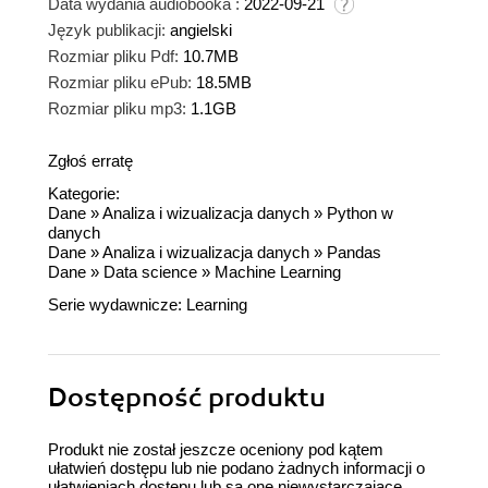
Data wydania audiobooka :
2022-09-21
Język publikacji:
angielski
Rozmiar pliku Pdf:
10.7MB
Rozmiar pliku ePub:
18.5MB
Rozmiar pliku mp3:
1.1GB
Zgłoś erratę
Kategorie:
Dane
»
Analiza i wizualizacja danych
»
Python w
danych
Dane
»
Analiza i wizualizacja danych
»
Pandas
Dane
»
Data science
»
Machine Learning
Serie wydawnicze:
Learning
Dostępność produktu
Produkt nie został jeszcze oceniony pod kątem
ułatwień dostępu lub nie podano żadnych informacji o
ułatwieniach dostępu lub są one niewystarczające.