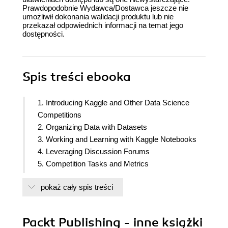
Prawdopodobnie Wydawca/Dostawca jeszcze nie
umożliwił dokonania walidacji produktu lub nie
przekazał odpowiednich informacji na temat jego
dostępności.
Spis treści
ebooka
1. Introducing Kaggle and Other Data Science
Competitions
2. Organizing Data with Datasets
3. Working and Learning with Kaggle Notebooks
4. Leveraging Discussion Forums
5. Competition Tasks and Metrics
6. Designing Good Validation
pokaż cały spis treści
7. Modeling for Tabular Competitions
8. Hyperparameter Optimization
9. Ensembling with Blending and Stacking
Packt Publishing - inne książki
Solutions