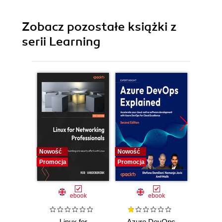
Zobacz pozostałe książki z
serii Learning
Nowość
Nowość
Promocj
Promocja
Promocja
ebook
ebook
Linux for
Azure DevOps
Machi