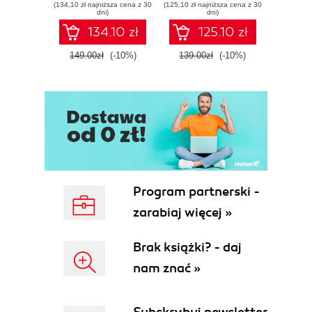
(134,10 zł najniższa cena z 30
(125,10 zł najniższa cena z 30
(116,10 zł 
threat response -
Tools, and
dete
dni)
dni)
Fourth Edition
Microsoft Fabric -
def
134.10 zł
125.10 zł
Fourth Edition
ATT&C
tool
149.00zł
(-10%)
139.00zł
(-10%)
129.0
E
Program partnerski -
zarabiaj więcej »
Brak książki? - daj
nam znać »
Subskrybuj newsletter