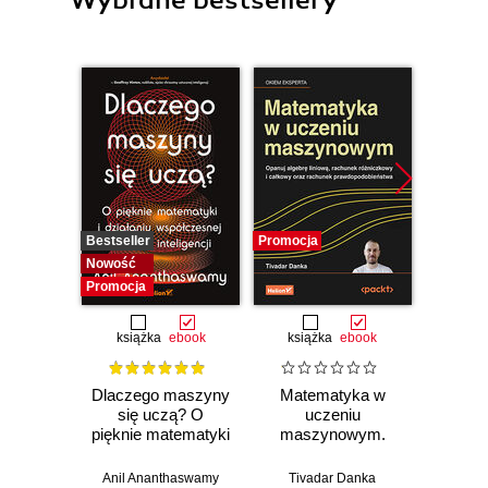
Wybrane bestsellery
Bestseller
Promocja
Promocj
Nowość
Promocja
książka
ebook
książka
ebook
ksią
Dlaczego maszyny
Matematyka w
Graf
się uczą? O
uczeniu
neurono
pięknie matematyki
maszynowym.
p
i działaniu
Opanuj algebrę
współczesnej
liniową, rachunek
Anil Ananthaswamy
Tivadar Danka
Fil