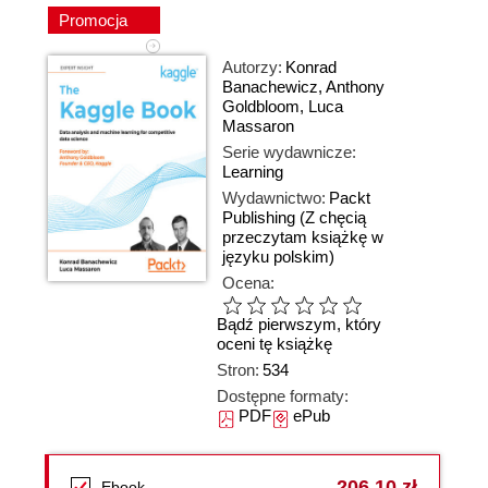
Promocja
Autorzy:
Konrad
Banachewicz
,
Anthony
Goldbloom
,
Luca
Massaron
Serie wydawnicze:
Learning
Wydawnictwo:
Packt
Publishing
(Z chęcią
przeczytam książkę w
języku polskim)
Ocena:
Bądź pierwszym, który
oceni tę książkę
Stron:
534
Dostępne formaty:
PDF
ePub
206,10 zł
Ebook