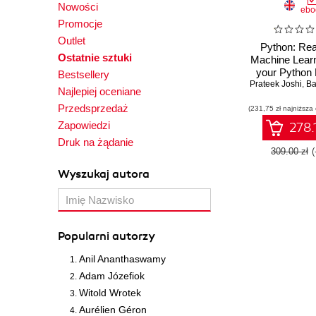
Nowości
ebo
Promocje
Outlet
Python: Rea
Ostatnie sztuki
Machine Learn
your Python
Bestsellery
Prateek Joshi
learning skil
,
Bas
Najlepiej oceniane
next le
Przedsprzedaż
(231,75 zł najniższa
Zapowiedzi
278.
Druk na żądanie
309.00 zł
Wyszukaj autora
Popularni autorzy
Anil Ananthaswamy
Adam Józefiok
Witold Wrotek
Aurélien Géron