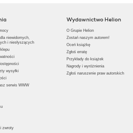
nia
Wydawnictwo Helion
mocy
O Grupie Helion
dla niewidomych,
Zostań naszym autorem!
ych i niesłyszących
Oceń książkę
klepu
Zgłoś erratę
ywatności
Przykłady do książek
dostępności
Nagrody i wyróżnienia
zty wysyłki
Zgłoś naruszenie praw autorskich
ości
nasz serwis WWW
su
i zwroty