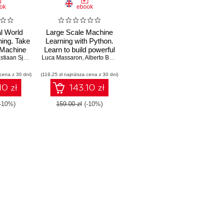
ok
ebook
l World
Large Scale Machine
ing. Take
Learning with Python.
 Machine
Learn to build powerful
ls to the
tiaan Sjardin
,
Luca Massaron
Luca Massaron
machine learning
,
,
Alberto Boschetti
Alberto Boschetti
,
,
John Hearty
Bastiaan Sjardin
vel
models quickly and
 cena z 30 dni)
(119,25 zł najniższa cena z 30 dni)
deploy large-scale
predictive applications
10 zł
143.10 zł
(-10%)
159.00 zł
(-10%)