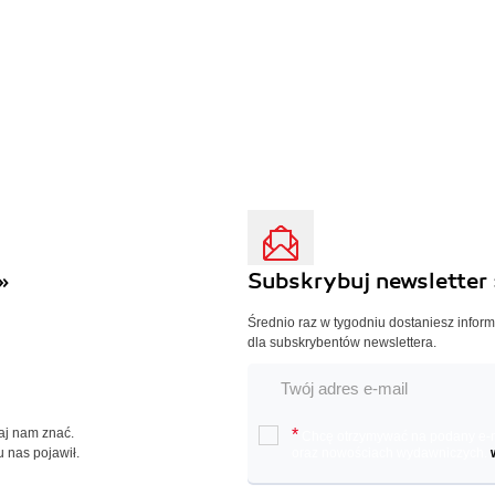
»
Subskrybuj newsletter 
Średnio raz w tygodniu dostaniesz infor
dla subskrybentów newslettera.
Daj nam znać.
*
Chcę otrzymywać na podany e-ma
u nas pojawił.
oraz nowościach wydawniczych.