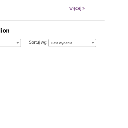
więcej »
lion
Data wydania
Sortuj wg:
Data wydania