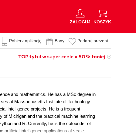
ZALOGUJ
KOSZYK
Pobierz aplikację
Bony
Podaruj prezent
TOP tytuł w super cenie » 50% taniej
telligence and mathematics. He has a MSc degree in
urses at Massachusetts Institute of Technology
ial intelligence projects. He is a frequent
y of Michigan and the practical machine learning
thon and R. Currently, he is the cofounder of
ificial intelligence applications at scale.