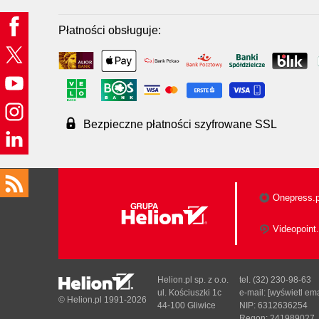
Płatności obsługuje:
Bezpieczne płatności szyfrowane SSL
Onepress.p
Videopoint.
Helion.pl sp. z o.o.
tel. (32) 230-98-63
ul. Kościuszki 1c
e-mail:
[wyświetl ema
© Helion.pl 1991-2026
44-100 Gliwice
NIP: 6312636254
Regon: 241989027