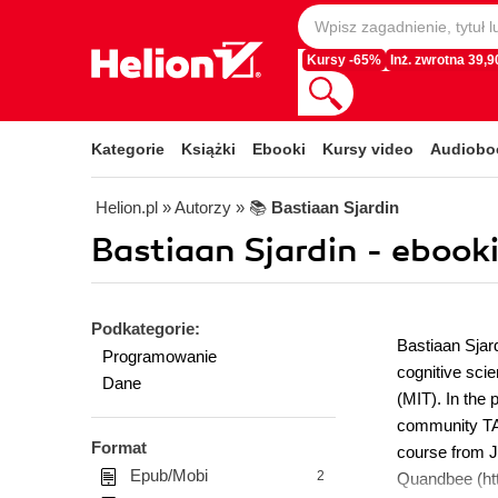
Kursy -65%
Inż. zwrotna 39,90
Kategorie
Książki
Ebooki
Kursy video
Audiobo
Helion.pl
» Autorzy
» 📚
Bastiaan Sjardin
Bastiaan Sjardin - ebook
Podkategorie:
Bastiaan Sjard
Programowanie
cognitive sci
Dane
(MIT). In the 
community TA 
Format
course from J
Epub/Mobi
2
Quandbee (htt