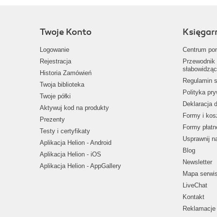
Twoje Konto
Księgar
Logowanie
Centrum po
Rejestracja
Przewodnik 
słabowidząc
Historia Zamówień
Regulamin s
Twoja biblioteka
Polityka pr
Twoje półki
Deklaracja 
Aktywuj kod na produkty
Formy i kos
Prezenty
Formy płatn
Testy i certyfikaty
Usprawnij 
Aplikacja Helion - Android
Blog
Aplikacja Helion - iOS
Newsletter
Aplikacja Helion - AppGallery
Mapa serwi
LiveChat
Kontakt
Reklamacje 