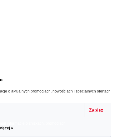
»
macje o aktualnych promocjach, nowościach i specjalnych ofertach
Zapisz
il informacje o zniżkach, promocjach
więcej »