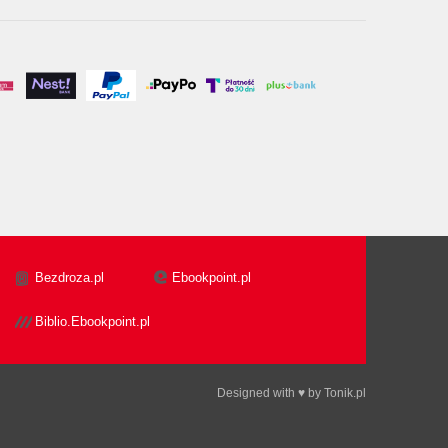
Bezdroza.pl
Ebookpoint.pl
Biblio.Ebookpoint.pl
Designed with ♥ by
Tonik.pl