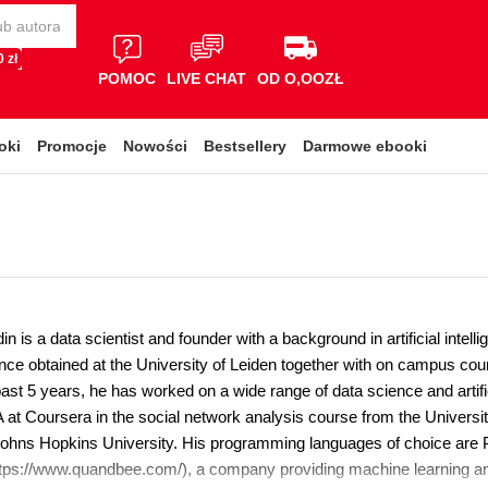
 zł
POMOC
LIVE CHAT
OD O,OOZŁ
oki
Promocje
Nowości
Bestsellery
Darmowe ebooki
i
in is a data scientist and founder with a background in artificial in
ence obtained at the University of Leiden together with on campus co
past 5 years, he has worked on a wide range of data science and artific
at Coursera in the social network analysis course from the Universit
ohns Hopkins University. His programming languages of choice are Py
ps://www.quandbee.com/), a company providing machine learning and art