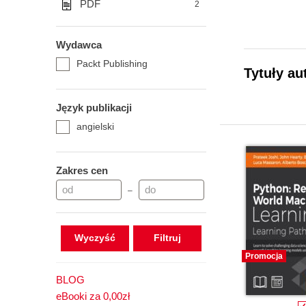
PDF
2
Wydawca
Packt Publishing
Tytuły au
Język publikacji
angielski
Zakres cen
–
Wyczyść
Promocja
BLOG
eBooki za 0,00zł