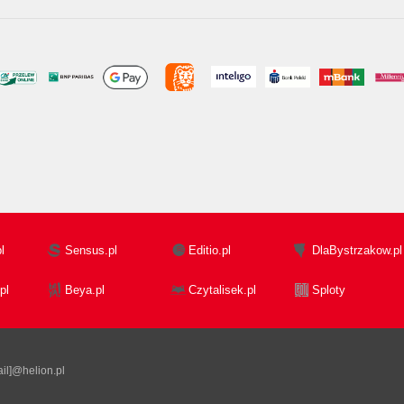
l
Sensus.pl
Editio.pl
DlaBystrzakow.pl
pl
Beya.pl
Czytalisek.pl
Sploty
il]@helion.pl