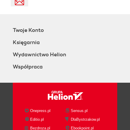
Twoje Konto
Księgarnia
Wydawnictwo Helion
Współpraca
Onepress.pl
Sensus.pl
Editio.pl
DlaBystrzakow.pl
Bezdroza.pl
Ebookpoint.pl