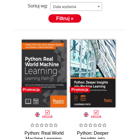
Sortuj wg:
Data wydania
Filtruj »
Promocja
Promocja
ebook
ebook
Python: Real World
Python: Deeper
Machine Learning.
Insights into