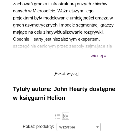
zachowań gracza i infrastrukturą dużych zbiorów
danych w Microsofcie. Ważniejszymi jego
projektami były modelowanie umiejętności gracza w
grach asymetrycznych i modele segmentacji graczy
mające na celu zindywidualizowanie rozgrywki.
Obecnie Hearty jest niezależnym ekspertem,
szczególnie cenionym przez zespoły zajmujące się
eksploracją danych. W wolnym czasie tworzy
więcej »
modele uczenia maszynowego w Pythonie.
[Pokaż więcej]
Tytuły autora: John Hearty dostępne
w księgarni Helion
Pokaż produkty:
Wszystkie