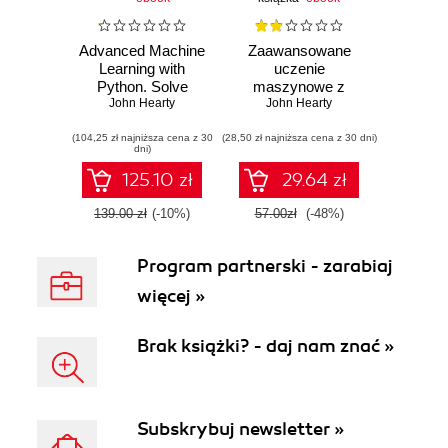
Advanced Machine
Zaawansowane
Learning with
uczenie
Python. Solve
maszynowe z
challenging data
John Hearty
językiem Python
John Hearty
science problems
(104,25 zł najniższa cena z 30
by mastering
(28,50 zł najniższa cena z 30 dni)
dni)
cutting-edge
machine learning
125.10 zł
29.64 zł
techniques in
Python
139.00 zł
(-10%)
57.00zł
(-48%)
Program partnerski - zarabiaj
więcej »
Brak książki? - daj nam znać »
Subskrybuj newsletter »