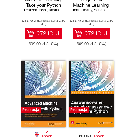
Take your Python
Machine Learning.
Prateek Joshi
Machine learning
,
Bastiaan Sjardin
John Hearty
Deeper Insights
,
Luca Massaron
,
Sebastian Raschka
,
Alberto Boschetti
,
David
,
J
skills to the next
into Machine
(231,75 zł najniższa cena z 30
level
(231,75 zł najniższa cena z 30
Learning
dni)
dni)
278.10 zł
278.10 zł
309.00 zł
(-10%)
309.00 zł
(-10%)
Promocja
Promocja
ebook
książka
ebook