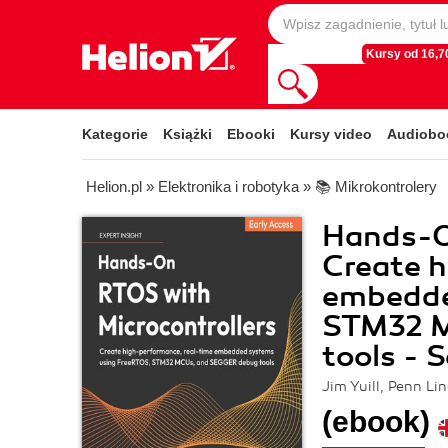
Kursy od 16,70
Kategorie
Książki
Ebooki
Kursy video
Audiobo
Helion.pl
»
Elektronika i robotyka
»
📚 Mikrokontrolery
Hands-O
Create h
embedde
STM32 M
tools - 
Jim Yuill, Penn Li
(ebook)