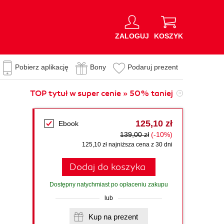
ZALOGUJ
KOSZYK
Pobierz aplikację
Bony
Podaruj prezent
TOP tytuł w super cenie » 50% taniej
125,10 zł
Ebook
139,00 zł
(-10%)
125,10 zł najniższa cena z 30 dni
Dodaj do koszyka
Dostępny natychmiast po opłaceniu zakupu
lub
Kup na prezent