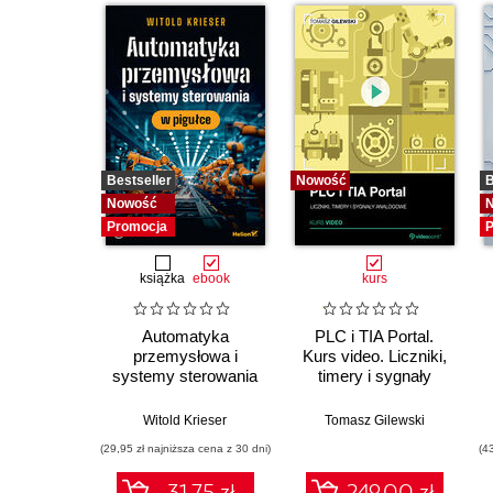
Bestseller
Nowość
B
Nowość
Promocja
P
książka
ebook
kurs
Automatyka
PLC i TIA Portal.
przemysłowa i
Kurs video. Liczniki,
systemy sterowania
timery i sygnały
w pigułce
analogowe
Witold Krieser
Tomasz Gilewski
(29,95 zł najniższa cena z 30 dni)
(4
31.75 zł
249.00 zł