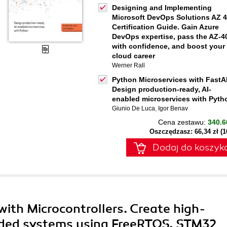
Designing and Implementing
Microsoft DevOps Solutions AZ 
Certification Guide. Gain Azure
DevOps expertise, pass the AZ-4
with confidence, and boost your
cloud career
Werner Rall
Python Microservices with FastA
Design production-ready, AI-
enabled microservices with Pyth
Giunio De Luca
,
Igor Benav
Cena zestawu:
340.6
Oszczędzasz: 66,34 zł (
Dodaj do koszyk
ith Microcontrollers. Create high-
ded systems using FreeRTOS, STM32