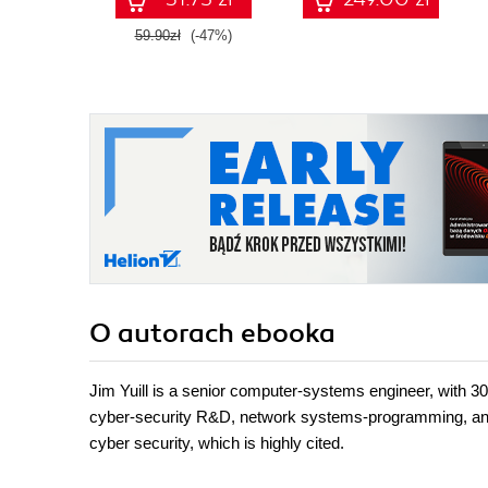
59.90zł
(-47%)
O autorach
ebooka
Jim Yuill is a senior computer-systems engineer, with 
cyber-security R&D, network systems-programming, and 
cyber security, which is highly cited.