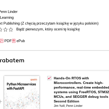
Penn Linder
Learning
t Publishing
(Z chęcią przeczytam książkę w języku polskim)
Bądź pierwszym, który oceni tę książkę
PDF
ePub
 rabatem
Hands-On RTOS with
Microcontrollers. Create high-
performance, real-time embedde
systems using FreeRTOS, STM32
MCUs, and SEGGER debug tools 
Second Edition
Jim Yuill
,
Penn Linder