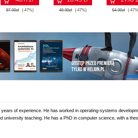
87.00zł
(-47%)
49.90zł
(-47%)
54.90zł
(-47%
30 years of experience. He has worked in operating-systems developm
university teaching. He has a PhD in computer science, with a thesi