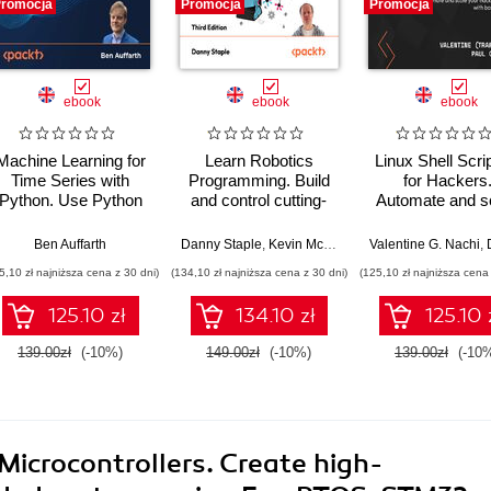
romocja
Promocja
Promocja
ebook
ebook
ebook
Machine Learning for
Learn Robotics
Linux Shell Scri
Time Series with
Programming. Build
for Hackers
Python. Use Python
and control cutting-
Automate and s
to forecast, predict,
edge AI robots with
your hacking pr
and detect anomalies
Raspberry Pi and
with bash scrip
,
Amit Malik
Ben Auffarth
,
Prasad Gandham
Danny Staple
,
Kevin McAleer
Valentine G. Nachi
,
Do
with state-of-the-art
Python - Third Edition
5,10 zł najniższa cena z 30 dni)
(134,10 zł najniższa cena z 30 dni)
(125,10 zł najniższa cena 
machine learning
methods - Second
125.10 zł
134.10 zł
125.10 
Edition
139.00zł
(-10%)
149.00zł
(-10%)
139.00zł
(-10
crocontrollers. Create high-