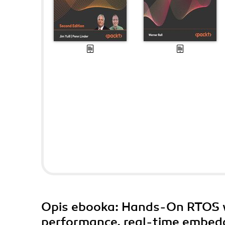
Opis
ebooka
: Hands-On RTOS w
performance, real-time embed