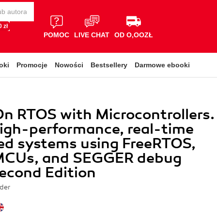
 zł
POMOC
LIVE CHAT
OD O,OOZŁ
oki
Promocje
Nowości
Bestsellery
Darmowe ebooki
n RTOS with Microcontrollers.
igh-performance, real-time
d systems using FreeRTOS,
CUs, and SEGGER debug
Second Edition
nder