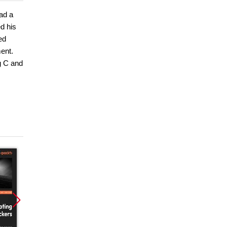
ad a
d his
ed
ent.
g C and