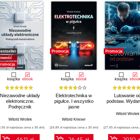
estseller
Promocja
Promocja
Nowość
romocja
książka
ebook
książka
ebook
książka
eboo
Niezawodne układy
Elektrotechnika w
Lutowanie o
elektroniczne.
pigułce. I wszystko
podstaw. Wydani
Podręcznik
jasne
konstruktora
Witold Wrotek
Witold Wrotek
Witold Krieser
3,50 zł najniższa cena z 30 dni)
(24,95 zł najniższa cena z 30 dni)
(27,45 zł najniższa cena 
46.11 zł
26.45 zł
29.10 z