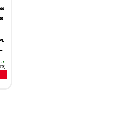
400
00
PI.
on
6 zł
16%)
a