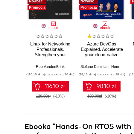
Nowość
Nowość
P
Promocja
Promocja
ebook
ebook
Linux for Networking
Azure DevOps
Professionals.
Explained. Accelerate
Strengthen your
your cloud-native
networking and
software
security efforts with
development with
Rob VandenBrink
Stefano Demiliani
,
Nemanja Jovic
Linux - Second
Azure DevOps for
(116,10 zł najniższa cena z 30 dni)
(98,10 zł najniższa cena z 30 dni)
(12
Edition
Cloud Excellence -
Second Edition
116.10 zł
98.10 zł
129.00zł
(-10%)
109.00zł
(-10%)
Ebooka
"Hands-On RTOS with Mi