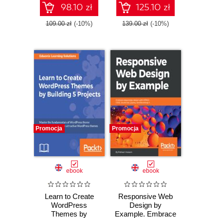
apps - Second
98.10 zł
125.10 zł
Edition
109.00 zł
(-10%)
139.00 zł
(-10%)
Promocja
Promocja
ebook
ebook
Learn to Create
Responsive Web
WordPress
Design by
Themes by
Example. Embrace