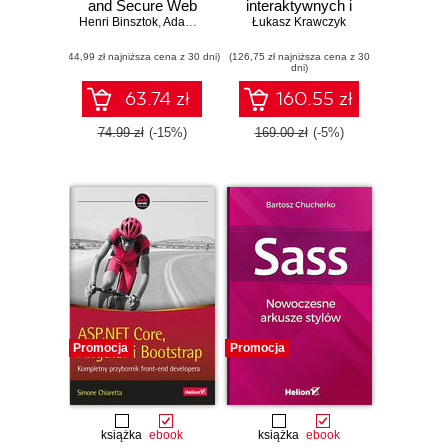
and Secure Web
interaktywnych i
Henri Binsztok
Development
,
Adam Koprowski
responsywnych
Łukasz Krawczyk
,
Ida Swarczewskaja
stron
(44,99 zł najniższa cena z 30 dni)
(126,75 zł najniższa cena z 30
internetowych
dni)
63.74 zł
160.55 zł
74.99 zł
(-15%)
169.00 zł
(-5%)
Promocja
Promocja
książka
ebook
książka
ebook