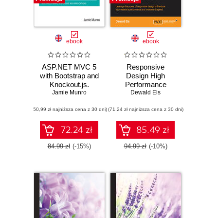
ebook
ebook
ASP.NET MVC 5
Responsive
with Bootstrap and
Design High
Knockout.js.
Performance
Building Dynamic,
Jamie Munro
Dewald Els
Responsive Web
(50,99 zł najniższa cena z 30 dni)
Applications
(71,24 zł najniższa cena z 30 dni)
72.24 zł
85.49 zł
84.99 zł
(-15%)
94.99 zł
(-10%)