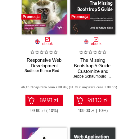
Promocja
Promocja
ebook
ebook
Responsive Web
The Missing
Development
Bootstrap 5 Guide.
Sudheer Kumar Reddy Gowrigari
Customize and
,
Nakul Pandey
extend Bootstrap 5
Jeppe Schaumburg Jensen
with Sass and
(46,15 zł najniższa cena z 30 dni)
(81,75 zł najniższa cena z 30 dni)
JavaScript to
create unique
website designs
89.91 zł
98.10 zł
99.90 zł
(-10%)
109.00 zł
(-10%)