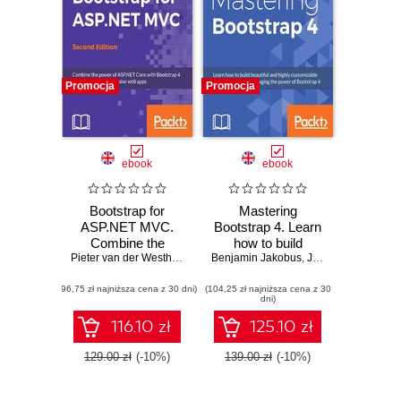
Promocja
Promocja
ebook
ebook
Bootstrap for
Mastering
ASP.NET MVC.
Bootstrap 4. Learn
Combine the
how to build
power of ASP.NET
Pieter van der Westhuizen
Benjamin Jakobus
beautiful and highly
,
Jason Marah
Core with
customizable web
(96,75 zł najniższa cena z 30 dni)
Bootstrap 4 to build
(104,25 zł najniższa cena z 30
interfaces by
dni)
elegant,
leveraging the
responsive web
power of Bootstrap
116.10 zł
125.10 zł
apps - Second
4
Edition
129.00 zł
(-10%)
139.00 zł
(-10%)