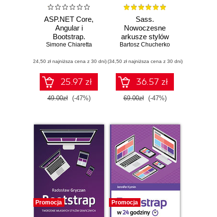
ASP.NET Core,
Sass.
Angular i
Nowoczesne
Bootstrap.
arkusze stylów
Simone Chiaretta
Kompletny
Bartosz Chucherko
przybornik front-
(24,50 zł najniższa cena z 30 dni)
end developera
(34,50 zł najniższa cena z 30 dni)
25.97 zł
36.57 zł
49.00zł
(-47%)
69.00zł
(-47%)
Promocja
Promocja