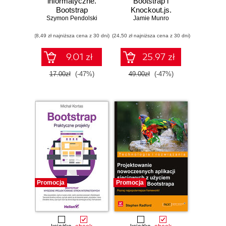
informatyczne.
Bootstrap i
Bootstrap
Knockout.js.
Szymon Pendolski
Jamie Munro
Tworzenie
dynamicznych i
(8,49 zł najniższa cena z 30 dni)
(24,50 zł najniższa cena z 30 dni)
elastycznych
aplikacji
internetowych
9.01 zł
25.97 zł
17.00zł
(-47%)
49.00zł
(-47%)
Promocja
Promocja