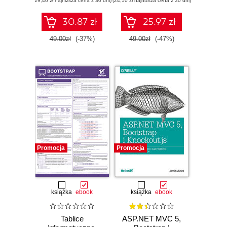
(29,40 zł najniższa cena z 30 dni)
internetowe.
(24,50 zł najniższa cena z 30 dni)
Wydanie II
30.87 zł
25.97 zł
49.00zł
(-37%)
49.00zł
(-47%)
Promocja
Promocja
książka
ebook
książka
ebook
Tablice
ASP.NET MVC 5,