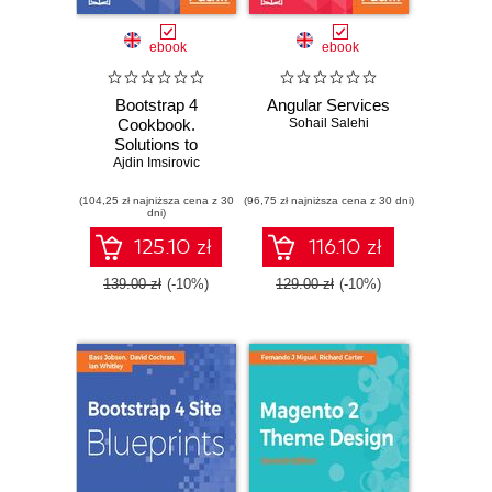
ebook
ebook
Bootstrap 4
Angular Services
Cookbook.
Sohail Salehi
Solutions to
common problems
Ajdin Imsirovic
faced in
(104,25 zł najniższa cena z 30
Responsive Web
(96,75 zł najniższa cena z 30 dni)
dni)
Design
125.10 zł
116.10 zł
139.00 zł
(-10%)
129.00 zł
(-10%)