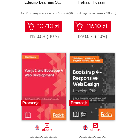
Building 5 Projects.
Eduonix Learning Solutions
responsive design
Frahaan Hussain
Master the
with HTML5,
(89,25 zł najniższa cena z 30 dni)
fundamentals of
(96,75 zł najniższa cena z 30 dni)
CSS3, JavaScript,
WordPress theme
jQuery and
development and
Bootstrap 4
107.10 zł
116.10 zł
create attractive
WordPress
119.00 zł
(-10%)
129.00 zł
(-10%)
themes from
scratch
Promocja
Promocja
ebook
ebook