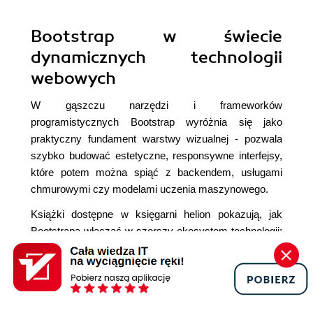
Bootstrap w świecie
dynamicznych technologii
webowych
W gąszczu narzędzi i frameworków
programistycznych Bootstrap wyróżnia się jako
praktyczny fundament warstwy wizualnej - pozwala
szybko budować estetyczne, responsywne interfejsy,
które potem można spiąć z backendem, usługami
chmurowymi czy modelami uczenia maszynowego.
Książki dostępne w księgarni helion pokazują, jak
Bootstrapa włączać w szerszy ekosystem technologii:
od aplikacji opartych na
ASP.NET Core MVC
, przez
projekty z
Angular
lub
Vue.js
, aż po klasyczne
rozwiązania HTML, CSS i JavaScript. W tytule
ASP.NET Core, Angular i Bootstrap. Kompletny