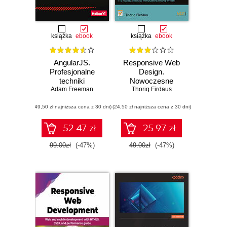
książka
ebook
książka
ebook
AngularJS.
Responsive Web
Profesjonalne
Design.
techniki
Nowoczesne
Adam Freeman
strony WWW na
Thoriq Firdaus
przykładach
(49,50 zł najniższa cena z 30 dni)
(24,50 zł najniższa cena z 30 dni)
52.47 zł
25.97 zł
99.00zł
(-47%)
49.00zł
(-47%)