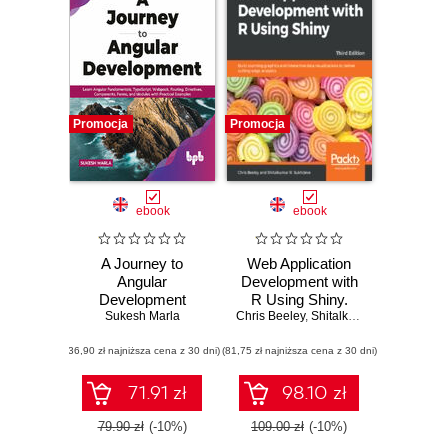
Promocja
Promocja
ebook
ebook
A Journey to
Web Application
Angular
Development with
Development
R Using Shiny.
Sukesh Marla
Chris Beeley
Build stunning
,
Shitalkumar R. Sukhdeve
graphics and
(36,90 zł najniższa cena z 30 dni)
(81,75 zł najniższa cena z 30 dni)
interactive data
visualizations to
deliver cutting-
71.91 zł
98.10 zł
edge analytics -
Third Edition
79.90 zł
(-10%)
109.00 zł
(-10%)