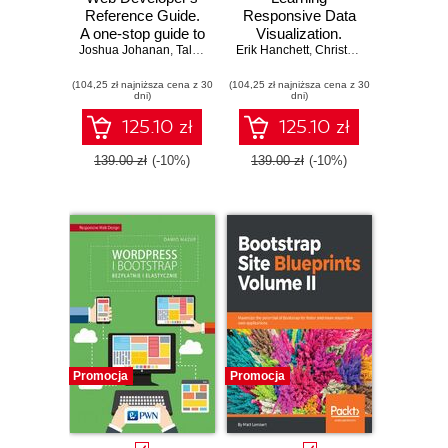
Reference Guide.
Responsive Data
A one-stop guide to
Visualization.
Joshua Johanan
the essentials of
,
Talha Khan
Erik Hanchett
,
Ricardo Zea
Create stunning
,
Christoph Körner
web development
data visualizations
(104,25 zł najniższa cena z 30
including popular
(104,25 zł najniższa cena z 30
that look awesome
dni)
dni)
frameworks such
on every device
as jQuery,
and screen
125.10 zł
125.10 zł
Bootstrap,
resolutions
AngularJS, and
139.00 zł
(-10%)
139.00 zł
(-10%)
Node.js
Promocja
Promocja