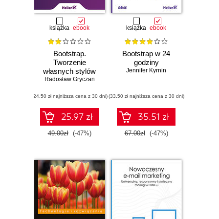
książka
ebook
książka
ebook
Bootstrap.
Bootstrap w 24
Tworzenie
godziny
własnych stylów
Jennifer Kyrnin
Radosław Gryczan
graficznych
(24,50 zł najniższa cena z 30 dni)
(33,50 zł najniższa cena z 30 dni)
25.97 zł
35.51 zł
49.00zł
(-47%)
67.00zł
(-47%)