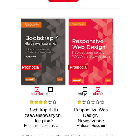
Promocja
Promocja
książka
ebook
książka
ebook
Bootstrap 4 dla
Responsive Web
zaawansowanych.
Design.
Jak pisać
Nowoczesne
Benjamin Jakobus
znakomite
,
Jason Marah
strony WWW na
Frahaan Hussain
aplikacje
przykładach