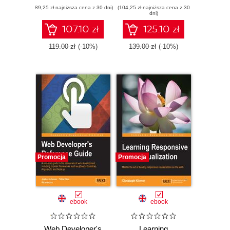
(89,25 zł najniższa cena z 30 dni)
creating simple yet
(104,25 zł najniższa cena z 30
dni)
powerful web
applications
107.10 zł
125.10 zł
119.00 zł
(-10%)
139.00 zł
(-10%)
Promocja
Promocja
ebook
ebook
Web Developer's
Learning