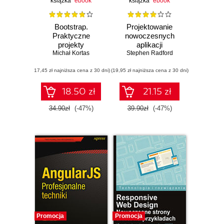
książka
ebook
książka
ebook
Bootstrap.
Projektowanie
Praktyczne
nowoczesnych
projekty
aplikacji
Michał Kortas
Stephen Radford
sieciowych z
użyciem
(17,45 zł najniższa cena z 30 dni)
(19,95 zł najniższa cena z 30 dni)
AngularJS i
Bootstrapa
18.50 zł
21.15 zł
34.90zł
(-47%)
39.90zł
(-47%)
Promocja
Promocja