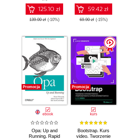
This book will
change that
125.10 zł
59.42 zł
through a series of
hands-on projects
139.00 zł
(-10%)
69.90 zł
(-15%)
covering
everything from
custom icon fonts
to JavaScript
plugins
Promocja
Promocja
ebook
kurs
Opa: Up and
Bootstrap. Kurs
Running. Rapid
video. Tworzenie