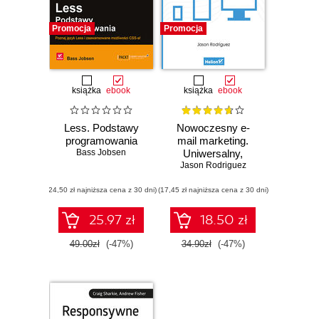
Promocja
Promocja
książka
ebook
książka
ebook
Less. Podstawy
Nowoczesny e-
programowania
mail marketing.
Bass Jobsen
Uniwersalny,
responsywny i
Jason Rodriguez
skuteczny mailing
(24,50 zł najniższa cena z 30 dni)
(17,45 zł najniższa cena z 30 dni)
w HTML-u
25.97 zł
18.50 zł
49.00zł
(-47%)
34.90zł
(-47%)