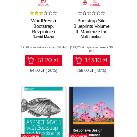
ebook
ebook
WordPress i
Bootstrap Site
Bootstrap.
Blueprints Volume
Bezpłatnie i
II. Maximize the
elastycznie
Dawid Mazur
Matt Lambert
potential of
Bootstrap for faster
(39,90 zł najniższa cena z 30 dni)
(119,25 zł najniższa cena z 30
and more
dni)
responsive web
applications
51.20 zł
143.10 zł
64.00 zł
(-20%)
159.00 zł
(-10%)
Promocja
Promocja