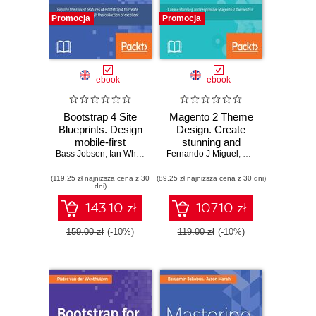
Promocja
Promocja
ebook
ebook
Bootstrap 4 Site
Magento 2 Theme
Blueprints. Design
Design. Create
mobile-first
stunning and
Bass Jobsen
responsive
,
Ian Whitney
,
David Cochran
Fernando J Miguel
responsive
,
Richard Carter
websites with
Magento 2 themes
(119,25 zł najniższa cena z 30
Bootstrap 4 -
(89,25 zł najniższa cena z 30 dni)
for your business -
dni)
Second Edition
Second Edition
143.10 zł
107.10 zł
159.00 zł
(-10%)
119.00 zł
(-10%)