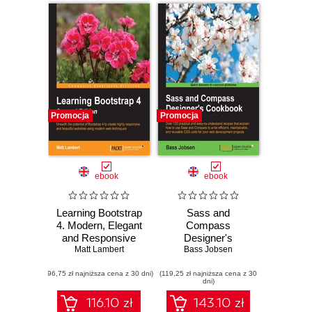
Promocja
Promocja
ebook
ebook
Learning Bootstrap
Sass and
4. Modern, Elegant
Compass
and Responsive
Designer's
Web Design Made
Matt Lambert
Cookbook. Over
Bass Jobsen
Easy - Second
120 practical and
(96,75 zł najniższa cena z 30 dni)
Edition
(119,25 zł najniższa cena z 30
easy-to-
dni)
understand recipes
that explain how to
116.10 zł
143.10 zł