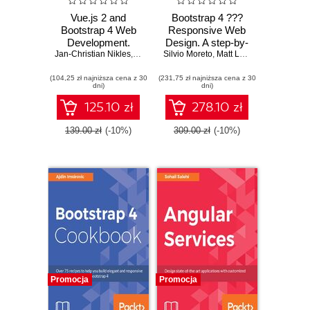
Vue.js 2 and
Bootstrap 4 ???
Bootstrap 4 Web
Responsive Web
Development.
Design. A step-by-
Jan-Christian Nikles
Build responsive
,
Olga Filipova
Silvio Moreto
step practical
,
Matt Lambert
,
Benjamin 
SPAs with
course enabling
(104,25 zł najniższa cena z 30
Bootstrap 4, Vue.js
(231,75 zł najniższa cena z 30
you to nail
dni)
dni)
2, and Firebase
Bootstrap and
make your web
125.10 zł
278.10 zł
designs
responsive
139.00 zł
(-10%)
309.00 zł
(-10%)
Promocja
Promocja