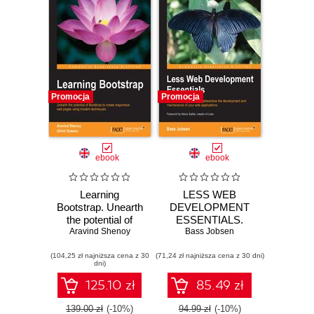
Promocja
Promocja
ebook
ebook
Learning
LESS WEB
Bootstrap. Unearth
DEVELOPMENT
the potential of
ESSENTIALS.
Bootstrap to create
Aravind Shenoy
Bass Jobsen
Use CSS
responsive web
preprocessing to
(104,25 zł najniższa cena z 30
pages using
(71,24 zł najniższa cena z 30 dni)
streamline the
dni)
modern techniques
development and
maintenance of
125.10 zł
85.49 zł
your web
applications
139.00 zł
(-10%)
94.99 zł
(-10%)