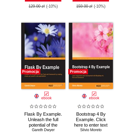
use Sass and
Compass to write
129.00 zł
(-10%)
159.00 zł
(-10%)
efficient,
maintainable, and
reusable CSS
code for your web
development
projects
Promocja
Promocja
ebook
ebook
Flask By Example.
Bootstrap 4 By
Unleash the full
Example. Click
potential of the
here to enter text
Gareth Dwyer
Flask web
Silvio Moreto
framework by