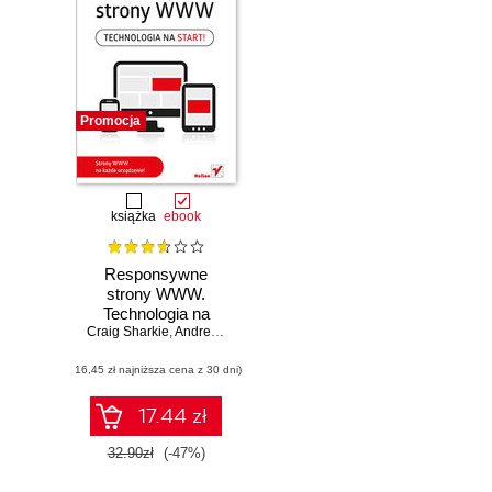
Promocja
książka
ebook
Responsywne
strony WWW.
Technologia na
Craig Sharkie
start!
,
Andrew Fisher
(16,45 zł najniższa cena z 30 dni)
17.44 zł
32.90zł
(-47%)