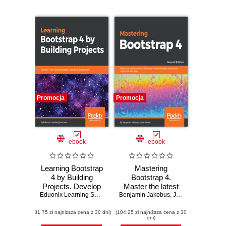
Promocja
Promocja
ebook
ebook
Learning Bootstrap
Mastering
4 by Building
Bootstrap 4.
Projects. Develop
Master the latest
5 real-world
Eduonix Learning Solutions
Benjamin Jakobus
version of
,
Jason Marah
Bootstrap 4.x
Bootstrap 4 to build
(81,75 zł najniższa cena z 30 dni)
projects from
(104,25 zł najniższa cena z 30
highly customized
dni)
scratch
responsive web