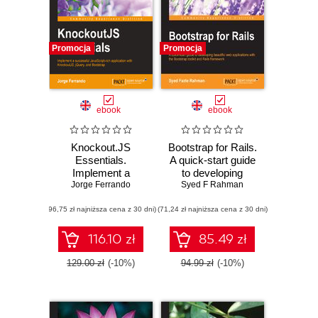
Promocja
Promocja
ebook
ebook
Knockout.JS
Bootstrap for Rails.
Essentials.
A quick-start guide
Implement a
to developing
Jorge Ferrando
successful
Syed F Rahman
beautiful web
JavaScript-rich
applications with
(96,75 zł najniższa cena z 30 dni)
application with
(71,24 zł najniższa cena z 30 dni)
the Bootstrap
KnockoutJS,
toolkit and Rails
jQuery, and
framework
116.10 zł
85.49 zł
Bootstrap
129.00 zł
(-10%)
94.99 zł
(-10%)