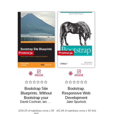
Promocja
Promocja
ebook
ebook
Bootstrap Site
Bootstrap.
Blueprints. Without
Responsive Web
Bootstrap your
Development
David Cochran
web designs may
,
Ian Whitley
Jake Spurlock
not be reaching
(104,25 zł najniższa cena z 30
their full potential.
(41,94 zł najniższa cena z 30 dni)
dni)