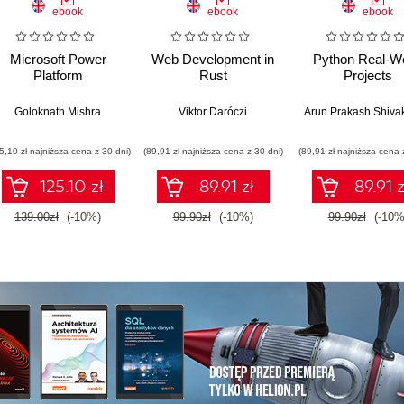
ebook
ebook
ebook
Microsoft Power
Web Development in
Python Real-Wo
Platform
Rust
Projects
Goloknath Mishra
Viktor Daróczi
Arun Prakash Shiv
5,10 zł najniższa cena z 30 dni)
(89,91 zł najniższa cena z 30 dni)
(89,91 zł najniższa cena 
125.10 zł
89.91 zł
89.91 z
139.00zł
(-10%)
99.90zł
(-10%)
99.90zł
(-10%