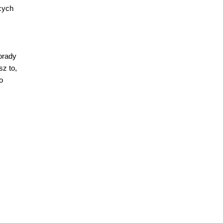
ących
orady
sz to,
o