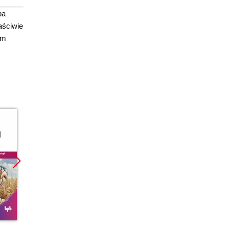
ba
aściwie
ym
Promocja
Promocja
Promoc