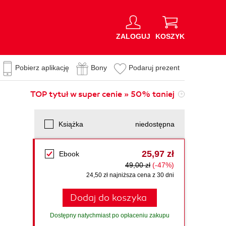
ZALOGUJ
KOSZYK
Pobierz aplikację
Bony
Podaruj prezent
TOP tytuł w super cenie » 50% taniej
Książka
niedostępna
25,97 zł
Ebook
49,00 zł
(-47%)
24,50 zł najniższa cena z 30 dni
Dodaj do koszyka
Dostępny natychmiast po opłaceniu zakupu