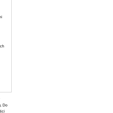
mi
ych
y
g. Do
ści