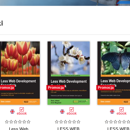
i
romocja
Promocja
Promocja
ebook
ebook
ebook
Less Web
LESS WEB
LESS WEB