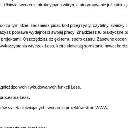
 Ułatwia tworzenie atrakcyjnych witryn, a utrzymywanie już istniej
 co za tym idzie, zaczniesz pisać kod przejrzysty, czytelny, zwięzły i
żysz poprawę wydajności swojej pracy. Znajdziesz tu praktyczne p
mi projektami. Oszczędzisz dzięki temu sporo czasu. Zapewne doceni
 wykorzystania wtyczek Less, które ułatwiają sprostanie nawet bardz
agnieżdżonych i wbudowanych funkcji Less,
procesora Less,
mów siatek ułatwiających tworzenie projektów stron WWW,