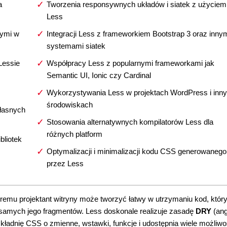
a
Tworzenia responsywnych układów i siatek z użyciem
Less
nymi w
Integracji Less z frameworkiem Bootstrap 3 oraz inny
systemami siatek
Lessie
Współpracy Less z popularnymi frameworkami jak
Semantic UI, Ionic czy Cardinal
Wykorzystywania Less w projektach WordPress i inn
środowiskach
łasnych
Stosowania alternatywnych kompilatorów Less dla
różnych platform
bliotek
Optymalizacji i minimalizacji kodu CSS generowanego
przez Less
óremu projektant witryny może tworzyć łatwy w utrzymaniu kod, któr
h samych jego fragmentów. Less doskonale realizuje zasadę
DRY
(an
składnię CSS o zmienne, wstawki, funkcje i udostępnia wiele możliwo