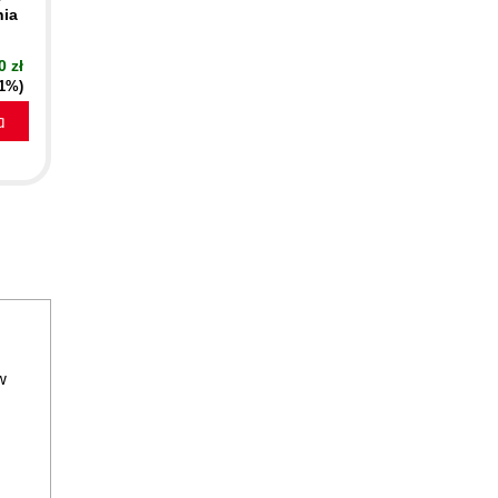
nia
0 zł
51%)
a
w