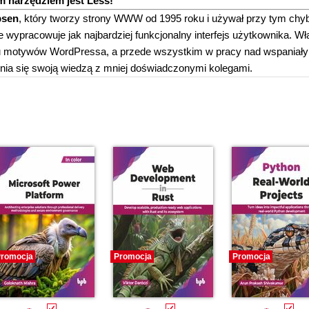
m narzędziem jest Less!
bsen
, który tworzy strony WWW od 1995 roku i używał przy tym chy
ypracowuje jak najbardziej funkcjonalny interfejs użytkownika. Wł
niu motywów WordPressa, a przede wszystkim w pracy nad wspaniał
lenia się swoją wiedzą z mniej doświadczonymi kolegami.
romocja
Promocja
Promocja