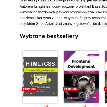
Jeśli korzystasz z CSS — przekonaj się, jak świetny
Autorem książki jest doświadczony projektant
Bass Jo
wszystkich możliwych języków programowania. Zawsze w
codziennie korzysta z Less, w tym także przy tworze
projektem StreetArt.nl. Jest znany z gotowości do dzie
Wybrane bestsellery
Promocja
Promocja
P