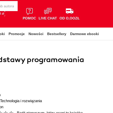
 zł
POMOC
LIVE CHAT
OD O,OOZŁ
oki
Promocje
Nowości
Bestsellery
Darmowe ebooki
odstawy programowania
n
Technologia i rozwiązania
on
Bądź pierwszym, który oceni tę książkę