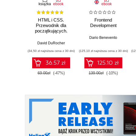
książka
ebook
ebook
HTML i CSS.
Frontend
Przewodnik dla
Development
początkujących.
Solidne podstawy
Dario Benevento
kodowania i
David DuRocher
projektowania
(34,50 zł najniższa cena z 30 dni)
(125,10 zł najniższa cena z 30 dni)
(12
responsywnych stron
internetowych
36.57 zł
125.10 zł
69.00zł
(-47%)
139.00zł
(-10%)