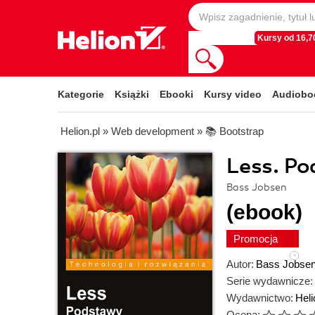
Kursy od 16,70
Kategorie
Książki
Ebooki
Kursy video
Audiobo
Helion.pl
»
Web development
»
📚 Bootstrap
Less. P
Bass Jobsen
(ebook)
Promocja
Autor:
Bass Jobse
Serie wydawnicze:
Wydawnictwo:
Heli
Ocena: