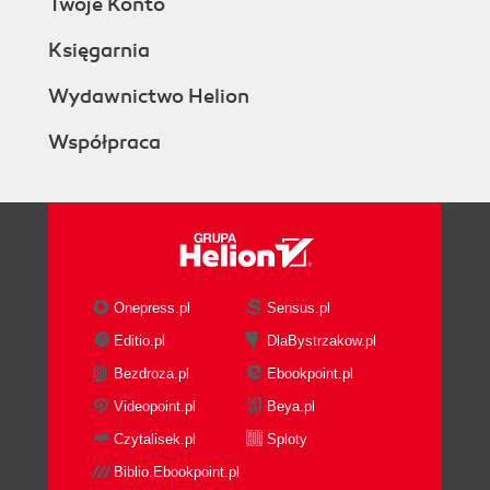
Twoje Konto
Księgarnia
Wydawnictwo Helion
Współpraca
Onepress.pl
Sensus.pl
Editio.pl
DlaBystrzakow.pl
Bezdroza.pl
Ebookpoint.pl
Videopoint.pl
Beya.pl
Czytalisek.pl
Sploty
Biblio.Ebookpoint.pl