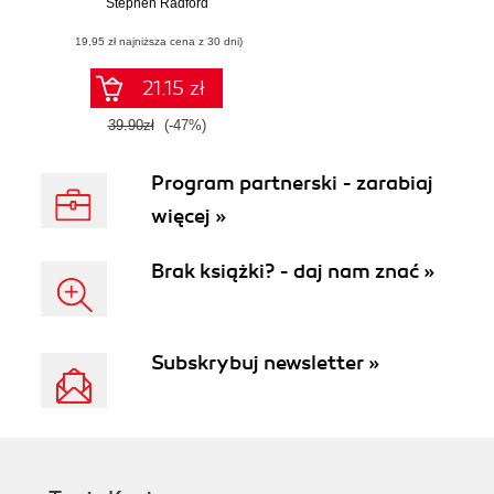
Stephen Radford
sieciowych z
użyciem
(19,95 zł najniższa cena z 30 dni)
AngularJS i
Bootstrapa
21.15 zł
39.90zł
(-47%)
Program partnerski - zarabiaj
więcej »
Brak książki? - daj nam znać »
Subskrybuj newsletter »