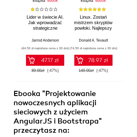
książka
ebook
książka
ebook
ksią
Lider w świecie AI.
Linux. Zostań
P
Jak wprowadzać
mistrzem skryptów
Re
strategiczne
powłoki. Najlepszy
Ob
innowacje, rozwijać
przewodnik, z
nauko
biznes i
którym
cz
Jarrod Anderson
Donald A. Tevault
William 
przewodzić
zoptymalizujesz,
eksp
(44,50 zł najniższa cena z 30 dni)
(74,50 zł najniższa cena z 30 dni)
(44,50 zł naj
zespołowi w erze
zautomatyzujesz i
anali
sztucznej
usprawnisz każde
Python
47.17 zł
78.97 zł
inteligencji
zadanie
89.00zł
(-47%)
149.00zł
(-47%)
89.0
Ebooka
"Projektowanie
nowoczesnych aplikacji
sieciowych z użyciem
AngularJS i Bootstrapa"
przeczytasz na: