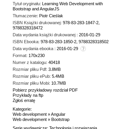
Tytuł oryginału:
Learning Web Development with
Bootstrap and AngularJS
Tłumaczenie:
Piotr Cieślak
ISBN Książki drukowanej:
978-83-283-1847-2,
9788328318472
Data wydania książki drukowanej :
2016-01-29
ISBN Ebooka:
978-83-283-1850-2, 9788328318502
Data wydania ebooka :
2016-01-29
Format:
170x230
Numer z katalogu:
40418
Rozmiar pliku Pdf:
3.8MB
Rozmiar pliku ePub:
5.4MB
Rozmiar pliku Mobi:
10.7MB
Pobierz przykładowy rozdział PDF
Przykłady na ftp
Zgłoś erratę
Kategorie:
Web development
»
Angular
Web development
»
Bootstrap
Serie wydawnicze:
Technologia i rozwiązania