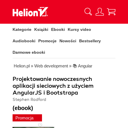
Kategorie
Książki
Ebooki
Kursy video
Audiobooki
Promocje
Nowości
Bestsellery
Darmowe ebooki
Helion.pl
»
Web development
»
📚 Angular
Projektowanie nowoczesnych
aplikacji sieciowych z użyciem
AngularJS i Bootstrapa
Stephen Radford
(ebook)
Promocja