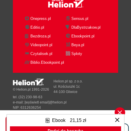
Zastosowanie gulpa (137)
Globalna instalacja gulpa (137)
Instalowanie zależności gulpa (137)
Onepress.pl
Sensus.pl
Konfigurowanie pliku gulpfile (138)
Editio.pl
DlaBystrzakow.pl
Restrukturyzacja projektu (141)
Pytania sprawdzające (143)
Bezdroza.pl
Ebookpoint.pl
Podsumowanie (143)
Videopoint.pl
Beya.pl
Rozdział 10. Dostosowywanie Bootstrapa (145)
Czytalisek.pl
Sploty
Kompilowanie plików Less za pomocą Grunta albo
Biblio.Ebookpoint.pl
gulpa (145)
Pobieranie źródeł (146)
Kompilowanie z użyciem Grunta (146)
Helion.pl sp. z o.o.
ul. Kościuszki 1c
Kompilowanie z użyciem gulpa (149)
© Helion.pl 1991-2026
44-100 Gliwice
ABC preprocesora Less (152)
tel. (32) 230-98-63
Importowanie (152)
e-mail:
[wyświetl email]@helion.pl
NIP: 6312636254
Zmienne (152)
Regon: 241989027
Zagnieżdżone reguły (153)
Ebook
21,15 zł
Designed with ♥ by
Tonik.pl
Domieszki (154)
Konfigurowanie stylów Bootstrapa (154)
Dodaj do koszyka