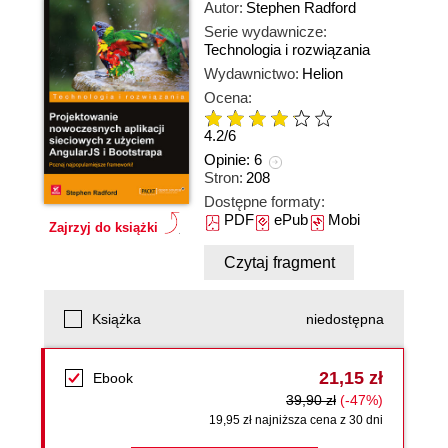
Autor:
Stephen Radford
Serie wydawnicze:
Technologia i rozwiązania
Wydawnictwo:
Helion
Ocena:
4.2
/
6
Opinie:
6
Stron:
208
Dostępne formaty:
PDF
ePub
Mobi
Zajrzyj do książki
Czytaj fragment
Książka
niedostępna
21,15 zł
Ebook
39,90 zł
(-47%)
19,95 zł najniższa cena z 30 dni