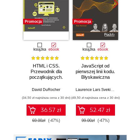
Promocja
Promocja
Nowość
Promocj
książka
ebook
książka
ebook
HTML i CSS.
JavaScript od
L
Przewodnik dla
pierwszej linii kodu.
JavaS
początkujących.
Błyskawiczna
Stru
Solidne podstawy
nauka pisania gier,
Alg
kodowania i
stron WWW i
Enha
David DuRocher
Laurence Lars Svekis
,
Maaike van Pu
Loiane G
projektowania
aplikacji
probl
(34,50 zł najniższa cena z 30 dni)
(49,50 zł najniższa cena z 30 dni)
(125,10 zł 
responsywnych
internetowych
skills 
stron
and T
36.57 zł
52.47 zł
internetowych
Four
69.00zł
(-47%)
99.00zł
(-47%)
139.0