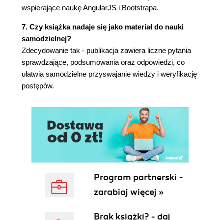
wspierające naukę AngularJS i Bootstrapa.
Łączenie elementów (97)
D jak Delete (100)
7. Czy książka nadaje się jako materiał do nauki
Pytania sprawdzające (101)
samodzielnej?
Podsumowanie (101)
Zdecydowanie tak - publikacja zawiera liczne pytania
Rozdział 7. AngularStrap (103)
sprawdzające, podsumowania oraz odpowiedzi, co
ułatwia samodzielne przyswajanie wiedzy i weryfikację
Instalowanie AngularStrapa (103)
postępów.
Zastosowanie AngularStrapa (104)
Okno modalne (105)
Okienko podpowiedzi (105)
Okienka wyskakujące (107)
Ostrzeżenia (108)
Zastosowanie usług AngularStrapa (109)
Integrowanie AngularStrapa (110)
Pytania sprawdzające (113)
Program partnerski -
Podsumowanie (113)
zarabiaj więcej »
Rozdział 8. Komunikacja z serwerem (115)
Łączenie za pośrednictwem usługi $http (116)
Brak książki? - daj