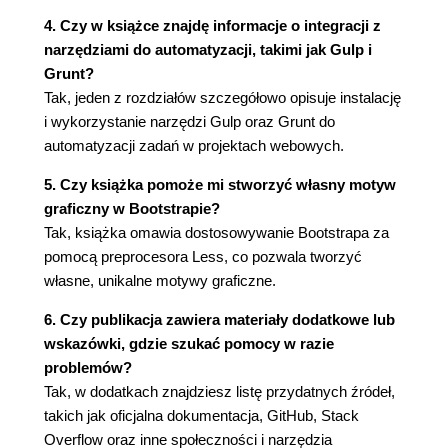
Konstruowanie widoku Indeks (67)
4. Czy w książce znajdę informacje o integracji z
Konstruowanie widoku Dodaj kontakt (70)
narzędziami do automatyzacji, takimi jak Gulp i
Formularze poziome (72)
Grunt?
Konstruowanie widoku Wyświetl kontakt (73)
Tak, jeden z rozdziałów szczegółowo opisuje instalację
Tytuł i Gravatar (74)
i wykorzystanie narzędzi Gulp oraz Grunt do
Klasa form-horizontal (75)
automatyzacji zadań w projektach webowych.
Pytania sprawdzające (77)
Podsumowanie (77)
5. Czy książka pomoże mi stworzyć własny motyw
Rozdział 6. CRUD (79)
graficzny w Bootstrapie?
R jak Read (79)
Tak, książka omawia dostosowywanie Bootstrapa za
Współdzielenie danych między widokami (80)
pomocą preprocesora Less, co pozwala tworzyć
Tworzenie niestandardowej dyrektywy (86)
własne, unikalne motywy graficzne.
Uwzględnianie zakończeń linii (91)
6. Czy publikacja zawiera materiały dodatkowe lub
Wyszukiwanie oraz definiowanie klasy dla
wskazówki, gdzie szukać pomocy w razie
aktywnej strony aplikacji (92)
problemów?
C jak Create (94)
Tak, w dodatkach znajdziesz listę przydatnych źródeł,
U jak Update (95)
takich jak oficjalna dokumentacja, GitHub, Stack
Właściwość scope (96)
Overflow oraz inne społeczności i narzędzia
Kontroler (96)