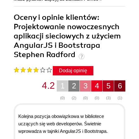
Oceny i opinie klientów:
Projektowanie nowoczesnych
aplikacji sieciowych z użyciem
AngularJS i Bootstrapa
Stephen Radford
Dodaj opinię
4.2
1
2
3
4
5
6
(0)
(2)
(0)
(0)
(3)
(1)
Kolejna pozycja obowiązkowa w bibliotece
uczących się web developerów. Świetnie
wprowadza w tajniki AngularJS i Bootstrapa.