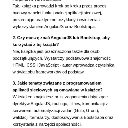
Stosowanie filtrów z poziomu JavaScriptu (53)
Tak, książka prowadzi krok po kroku przez proces
Tworzenie własnego filtra (55)
budowy w pełni funkcjonalnej aplikacji sieciowej,
Moduły (55)
prezentując praktyczne przykłady i ćwiczenia z
Tworzenie filtra (56)
wykorzystaniem AngularJS oraz Bootstrapa.
Pytania sprawdzające (58)
2. Czy muszę znać AngularJS lub Bootstrap, aby
Podsumowanie (58)
korzystać z tej książki?
Rozdział 4. Routing (59)
Nie, książka jest przeznaczona także dla osób
Instalowanie ngRoute (59)
początkujących. Wystarczy podstawowa znajomość
Tworzenie tras podstawowych (60)
HTML, CSS i JavaScript - autor wprowadza czytelnika
Trasy z parametrami (63)
w świat obu frameworków od podstaw.
Trasa domyślna (64)
3. Jakie tematy związane z programowaniem
Routing w HTML5 albo usuwanie # (64)
aplikacji sieciowych są omawiane w książce?
Włączanie HTML5Mode (64)
W książce znajdziesz m.in. zagadnienia dotyczące
Odsyłacze do tras (65)
dyrektyw AngularJS, routingu, filtrów, komunikacji z
Pytania sprawdzające (65)
serwerem, automatyzacji zadań (Gulp, Grunt),
Podsumowanie (66)
walidacji formularzy, dostosowywania Bootstrapa oraz
Rozdział 5. Budowanie widoków (67)
korzystania z narzędzi społeczności.