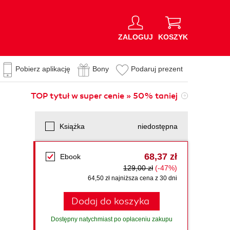
ZALOGUJ
KOSZYK
Pobierz aplikację
Bony
Podaruj prezent
TOP tytuł w super cenie » 50% taniej
Książka
niedostępna
68,37 zł
Ebook
129,00 zł
(-47%)
64,50 zł najniższa cena z 30 dni
Dodaj do koszyka
Dostępny natychmiast po opłaceniu zakupu