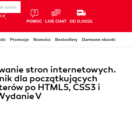
 zł
POMOC
LIVE CHAT
OD O,OOZŁ
oki
Promocje
Nowości
Bestsellery
Darmowe ebooki
wanie stron internetowych.
nik dla początkujących
erów po HTML5, CSS3 i
 Wydanie V