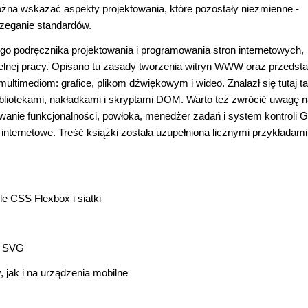
można wskazać aspekty projektowania, które pozostały niezmienne -
rzeganie standardów.
ego podręcznika projektowania i programowania stron internetowych,
elnej pracy. Opisano tu zasady tworzenia witryn WWW oraz przedst
ltimediom: grafice, plikom dźwiękowym i wideo. Znalazł się tutaj t
ibliotekami, nakładkami i skryptami DOM. Warto też zwrócić uwagę n
anie funkcjonalności, powłoka, menedżer zadań i system kontroli Gi
ternetowe. Treść książki została uzupełniona licznymi przykładami
 CSS Flexbox i siatki
tu SVG
 jak i na urządzenia mobilne