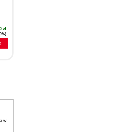
0 zł
50%)
a
ci w