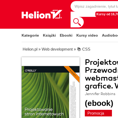
Kursy od 16,70
Kategorie
Książki
Ebooki
Kursy video
Audiobo
Helion.pl
»
Web development
»
📚 CSS
Projekto
Przewod
webmast
grafice.
Jennifer Robbins
(ebook)
Promocja