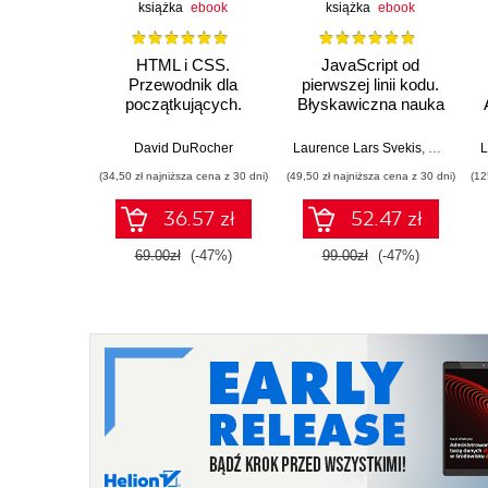
książka
ebook
książka
ebook
HTML i CSS.
JavaScript od
Przewodnik dla
pierwszej linii kodu.
początkujących.
Błyskawiczna nauka
Solidne podstawy
pisania gier, stron
kodowania i
WWW i aplikacji
David DuRocher
Laurence Lars Svekis
,
Maaike va
L
projektowania
internetowych
(34,50 zł najniższa cena z 30 dni)
(49,50 zł najniższa cena z 30 dni)
(12
responsywnych stron
internetowych
36.57 zł
52.47 zł
69.00zł
(-47%)
99.00zł
(-47%)