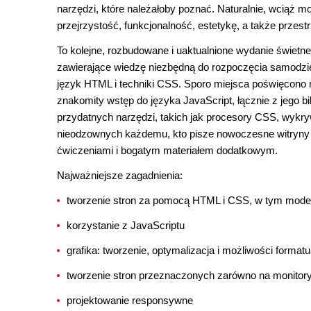
narzędzi, które należałoby poznać. Naturalnie, wciąż 
przejrzystość, funkcjonalność, estetykę, a także przest
To kolejne, rozbudowane i uaktualnione wydanie świetn
zawierające wiedzę niezbędną do rozpoczęcia samodzi
język HTML i techniki CSS. Sporo miejsca poświęcono mu
znakomity wstęp do języka JavaScript, łącznie z jego b
przydatnych narzędzi, takich jak procesory CSS, wykryw
nieodzownych każdemu, kto pisze nowoczesne witryny in
ćwiczeniami i bogatym materiałem dodatkowym.
Najważniejsze zagadnienia:
tworzenie stron za pomocą HTML i CSS, w tym modele
korzystanie z JavaScriptu
grafika: tworzenie, optymalizacja i możliwości forma
tworzenie stron przeznaczonych zarówno na monitory,
projektowanie responsywne