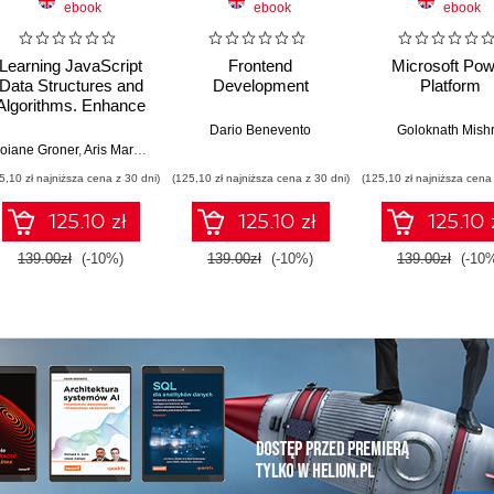
ebook
ebook
ebook
Learning JavaScript
Frontend
Microsoft Pow
Data Structures and
Development
Platform
Algorithms. Enhance
your problem-solving
Dario Benevento
Goloknath Mish
skills in JavaScript
n Putten
oiane Groner
,
Rob Percival
,
Aris Markogiannakis
,
Daniel Ostrovsky
and TypeScript -
5,10 zł najniższa cena z 30 dni)
(125,10 zł najniższa cena z 30 dni)
(125,10 zł najniższa cena 
Fourth Edition
125.10 zł
125.10 zł
125.10 
139.00zł
(-10%)
139.00zł
(-10%)
139.00zł
(-10