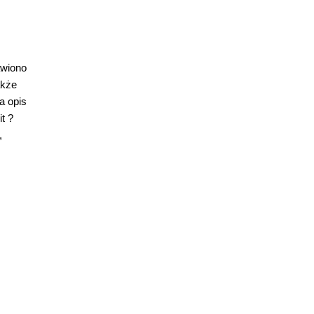
awiono
akże
a opis
t ?
,