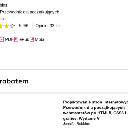
bins
Przewodnik dla początkujących
on
5.4
/
6
Opinie:
32
PDF
ePub
Mobi
 rabatem
Projektowanie stron internetowy
Przewodnik dla początkujących
webmasterów po HTML5, CSS3 i
grafice. Wydanie V
Jennifer Robbins