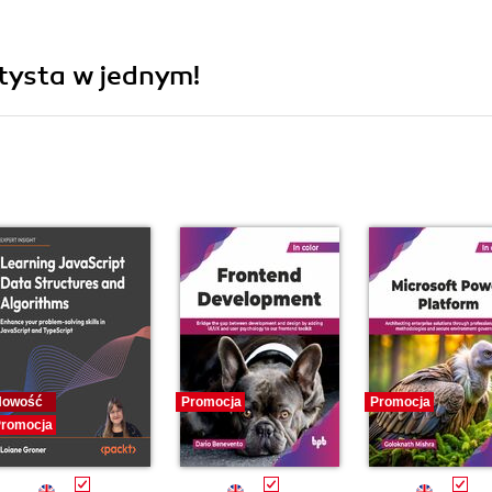
tysta w jednym!
Nowość
Promocja
Promocja
romocja