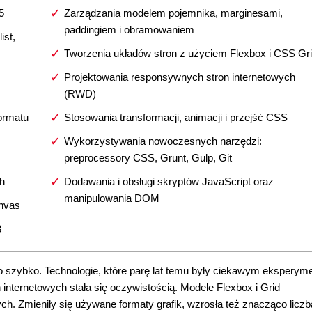
5
Zarządzania modelem pojemnika, marginesami,
paddingiem i obramowaniem
ist,
Tworzenia układów stron z użyciem Flexbox i CSS Gr
Projektowania responsywnych stron internetowych
(RWD)
formatu
Stosowania transformacji, animacji i przejść CSS
Wykorzystywania nowoczesnych narzędzi:
preprocessory CSS, Grunt, Gulp, Git
ch
Dodawania i obsługi skryptów JavaScript oraz
manipulowania DOM
anvas
3
 szybko. Technologie, które parę lat temu były ciekawym eksperym
nternetowych stała się oczywistością. Modele Flexbox i Grid
ch. Zmieniły się używane formaty grafik, wzrosła też znacząco liczb