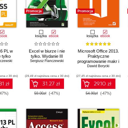
Promocja
Promocja
book
książka
ebook
książka
ebook
6 PL w
Excel w biurze i nie
Microsoft Office 2013.
e tylko
tylko. Wydanie III
Praktyczne
nczewski
Sergiusz Flanczewski
programowanie makr i
Dawid Borycki
dodatków
cena z 30 dni)
(29,49 zł najniższa cena z 30 dni)
(27,45 zł najniższa cena z 30 dni)
1 zł
31.27 zł
29.10 zł
-47%)
59.00zł
(-47%)
54.90zł
(-47%)