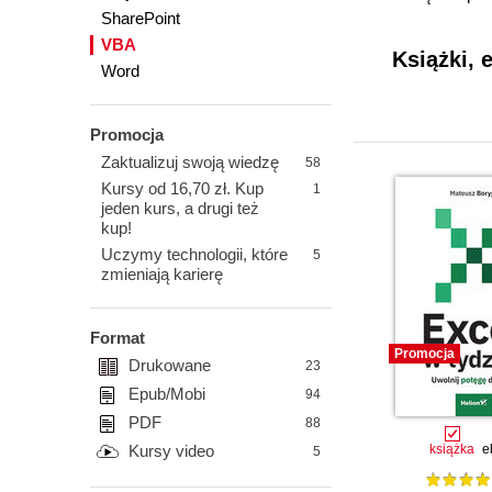
SharePoint
VBA
Książki, 
Word
Promocja
Zaktualizuj swoją wiedzę
58
Kursy od 16,70 zł. Kup
1
jeden kurs, a drugi też
kup!
Uczymy technologii, które
5
zmieniają karierę
Format
Promocja
Drukowane
23
Epub/Mobi
94
PDF
88
Kursy video
książka
e
5