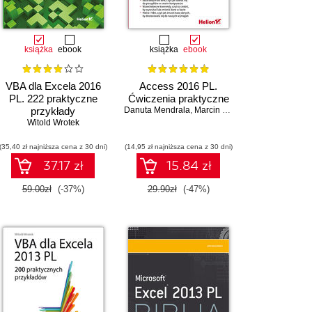
książka
ebook
książka
ebook
VBA dla Excela 2016
Access 2016 PL.
PL. 222 praktyczne
Ćwiczenia praktyczne
przykłady
Danuta Mendrala
,
Marcin Szeliga
Witold Wrotek
(35,40 zł najniższa cena z 30 dni)
(14,95 zł najniższa cena z 30 dni)
37.17 zł
15.84 zł
59.00zł
(-37%)
29.90zł
(-47%)