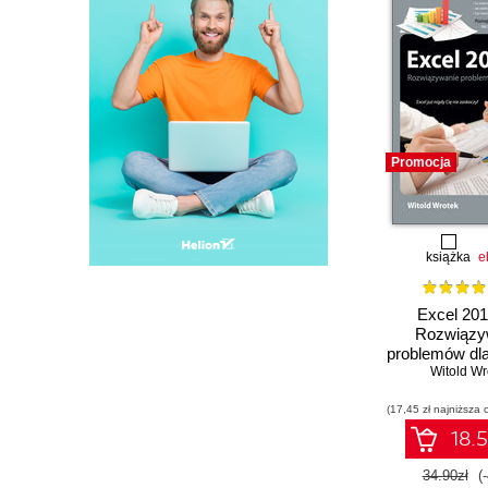
Promocja
książka
e
Excel 201
Rozwiązy
problemów dl
Witold Wr
(17,45 zł najniższa 
18.5
34.90zł
(