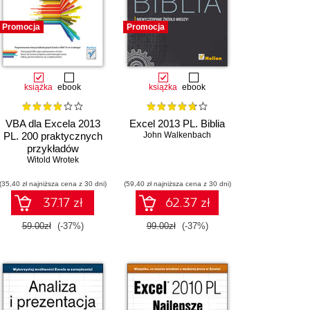
Promocja
Promocja
książka
ebook
książka
ebook
VBA dla Excela 2013
Excel 2013 PL. Biblia
PL. 200 praktycznych
John Walkenbach
przykładów
Witold Wrotek
(35,40 zł najniższa cena z 30 dni)
(59,40 zł najniższa cena z 30 dni)
37.17 zł
62.37 zł
59.00zł
(-37%)
99.00zł
(-37%)