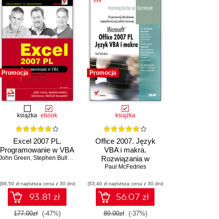
Promocja
Promocja
książka
ebook
książka
Excel 2007 PL.
Office 2007. Język
Programowanie w VBA
VBA i makra.
John Green
,
Stephen Bullen
,
Rob Bovey
Rozwiązania w
,
Michael Alexander
Paul McFedries
biznesie
(88,50 zł najniższa cena z 30 dni)
(53,40 zł najniższa cena z 30 dni)
93.81 zł
56.07 zł
177.00zł
(-47%)
89.00zł
(-37%)