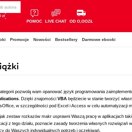
 zł
POMOC
LIVE CHAT
OD O,OOZŁ
oki
Promocje
Nowości
Bestsellery
Darmowe ebooki
iążki
j kategorii pozwolą wam opanować język programowania zaimplement
lications
. Dzięki znajomości
VBA
będziecie w stanie tworzyć włas
sOffice, w szczególności pod Excel i Access w celu automatyzacji 
jak zestaw rozkazów makr usprawni Waszą pracę w aplikacjach takich
ikacji z tego działu, poznacie zasady tworzenia własnych rozwiązań
cy do Waszych indywidualnych potrzeb i oczekiwań.