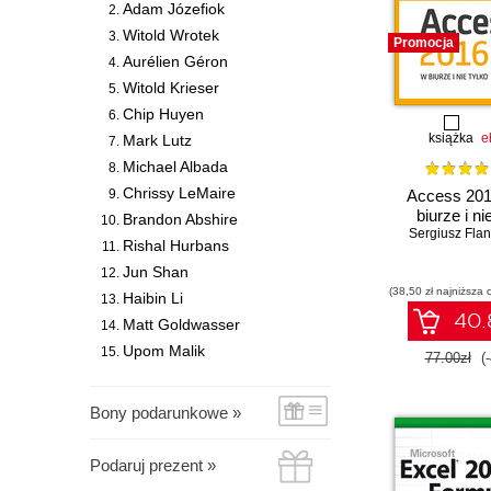
Adam Józefiok
Witold Wrotek
Promocja
Aurélien Géron
Witold Krieser
Chip Huyen
książka
e
Mark Lutz
Michael Albada
Chrissy LeMaire
Access 201
biurze i ni
Brandon Abshire
Sergiusz Fla
Rishal Hurbans
Jun Shan
(38,50 zł najniższa 
Haibin Li
40.8
Matt Goldwasser
Upom Malik
77.00zł
(
Bony podarunkowe »
Podaruj prezent »