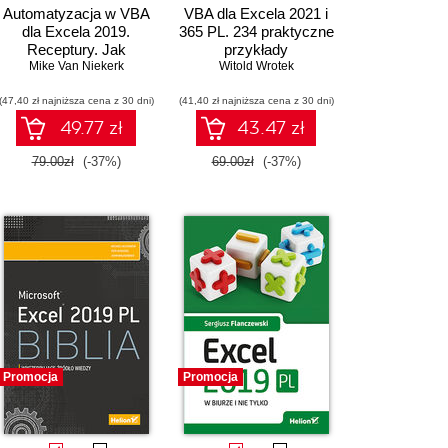
Automatyzacja w VBA
VBA dla Excela 2021 i
dla Excela 2019.
365 PL. 234 praktyczne
Receptury. Jak
przykłady
przyspieszać rutynowe
Mike Van Niekerk
Witold Wrotek
zadania i zwiększać
(47,40 zł najniższa cena z 30 dni)
efektywność pracy
(41,40 zł najniższa cena z 30 dni)
49.77 zł
43.47 zł
79.00zł
(-37%)
69.00zł
(-37%)
Promocja
Promocja