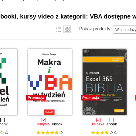
ebooki, kursy video z kategorii: VBA dostępne 
Pokaż produkty:
W sprzedaż
Promocja
Promocja
book
książka
ebook
książka
ebook