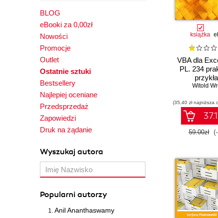
BLOG
eBooki za 0,00zł
książka
e
Nowości
Promocje
Outlet
VBA dla Exc
PL. 234 pra
Ostatnie sztuki
przykł
Bestsellery
Witold Wr
Najlepiej oceniane
(35,40 zł najniższa 
Przedsprzedaż
37.1
Zapowiedzi
Druk na żądanie
59.00zł
(
Wyszukaj autora
Popularni autorzy
Anil Ananthaswamy