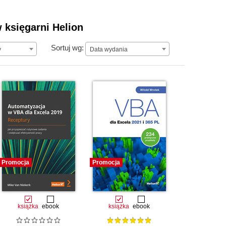
w księgarni Helion
Data wydania
Sortuj wg:
y
Data wydania
Promocja
Promocja
książka
ebook
książka
ebook