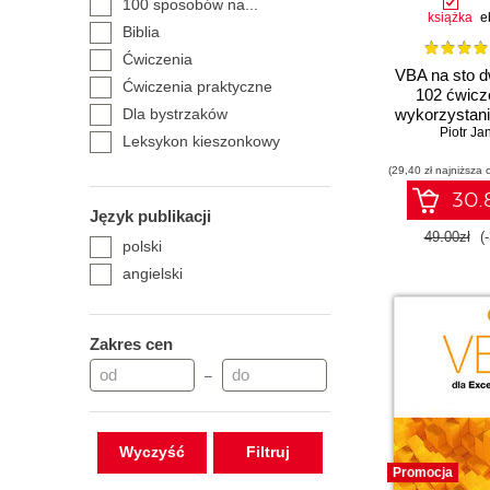
100 sposobów na...
książka
e
self publisher
Biblia
Ćwiczenia
VBA na sto d
Ćwiczenia praktyczne
102 ćwicz
Dla bystrzaków
wykorzystan
Piotr Ja
Leksykon kieszonkowy
Niebieski podręcznik
(29,40 zł najniższa 
Nieoficjalny podręcznik
30.8
Język publikacji
Praktyczne przykłady
49.00zł
(
polski
Receptury
angielski
Tablice informatyczne
Vademecum Walkenbacha
W biurze i nie tylko
Zakres cen
Wrox
–
Zrozumieć Excela
Wyczyść
Promocja