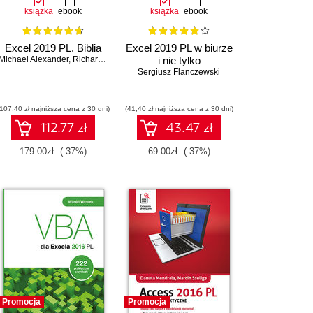
książka
ebook
książka
ebook
Excel 2019 PL. Biblia
Excel 2019 PL w biurze
Michael Alexander
,
Richard Kusleika
,
John Walkenbach
i nie tylko
Sergiusz Flanczewski
(107,40 zł najniższa cena z 30 dni)
(41,40 zł najniższa cena z 30 dni)
112.77 zł
43.47 zł
179.00zł
(-37%)
69.00zł
(-37%)
Promocja
Promocja