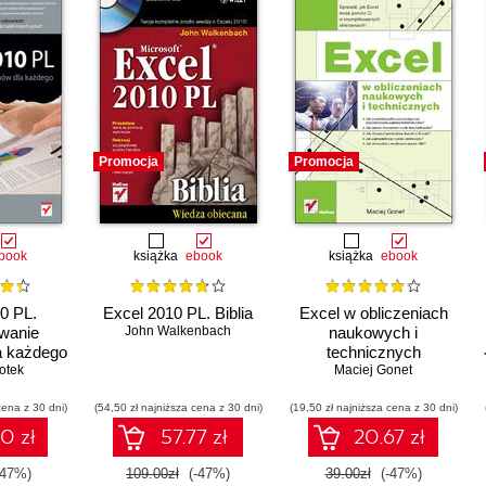
Promocja
Promocja
book
książka
ebook
książka
ebook
0 PL.
Excel 2010 PL. Biblia
Excel w obliczeniach
wanie
John Walkenbach
naukowych i
a każdego
technicznych
otek
Maciej Gonet
cena z 30 dni)
(54,50 zł najniższa cena z 30 dni)
(19,50 zł najniższa cena z 30 dni)
0 zł
57.77 zł
20.67 zł
-47%)
109.00zł
(-47%)
39.00zł
(-47%)