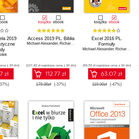
book
książka
ebook
książka
ebook
ela 2019
Access 2019 PL. Biblia
Excel 2016 PL.
ktyczne
Michael Alexander
,
Richard Kusleika
Formuły
ady
Michael Alexander
,
Richard Kusleika
otek
cena z 30 dni)
(107,40 zł najniższa cena z 30 dni)
(59,50 zł najniższa cena z 30 dni)
7 zł
112.77 zł
63.07 zł
-37%)
179.00zł
(-37%)
119.00zł
(-47%)