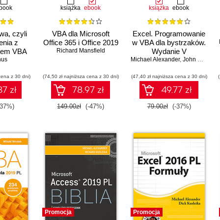
book
książka
ebook
książka
ebook
wa, czyli
VBA dla Microsoft
Excel. Programowanie
enia z
Office 365 i Office 2019
w VBA dla bystrzaków.
iem VBA
Richard Mansfield
Wydanie V
nus
Michael Alexander
,
John Walkenbach
cena z 30 dni)
(74,50 zł najniższa cena z 30 dni)
(47,40 zł najniższa cena z 30 dni)
7 zł
78.97 zł
49.77 zł
-37%)
149.00zł
(-47%)
79.00zł
(-37%)
Promocja
Promocja