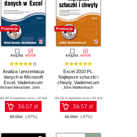
Promocja
Promocja
książka
ebook
książka
ebook
Analiza i prezentacja
Excel 2010 PL.
danych w Microsoft
Najlepsze sztuczki i
 Walkenbach (Series Editor)
Excel. Vademecum
chwyty. Vademecum
Michael Alexander
Walkenbacha
,
John Walkenbach
John Walkenbach
Walkenbacha
(34,50 zł najniższa cena z 30 dni)
(34,50 zł najniższa cena z 30 dni)
36.57 zł
36.57 zł
69.00zł
(-47%)
69.00zł
(-47%)