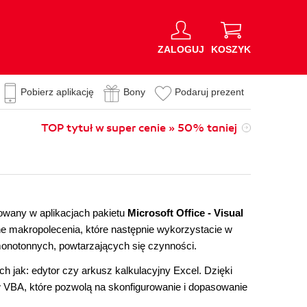
ZALOGUJ
KOSZYK
Pobierz aplikację
Bony
Podaruj prezent
TOP tytuł w super cenie » 50% taniej
owany w aplikacjach pakietu
Microsoft Office - Visual
ne makropolecenia, które następnie wykorzystacie w
monotonnych, powtarzających się czynności.
 jak: edytor czy arkusz kalkulacyjny Excel. Dzięki
 w VBA, które pozwolą na skonfigurowanie i dopasowanie