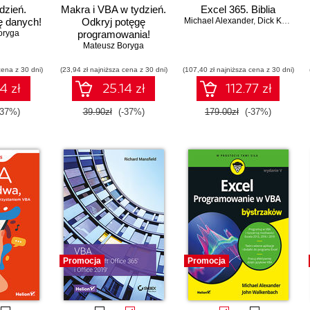
dzień.
Makra i VBA w tydzień.
Excel 365. Biblia
ę danych!
Odkryj potęgę
Michael Alexander
,
Dick Kusleika
oryga
programowania!
Mateusz Boryga
cena z 30 dni)
(23,94 zł najniższa cena z 30 dni)
(107,40 zł najniższa cena z 30 dni)
4 zł
25.14 zł
112.77 zł
-37%)
39.90zł
(-37%)
179.00zł
(-37%)
Promocja
Promocja