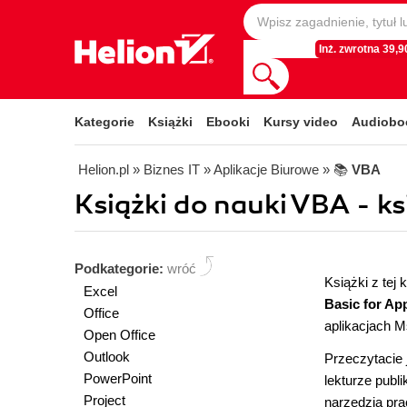
Inż. zwrotna 39,90
Kategorie
Książki
Ebooki
Kursy video
Audiobo
Helion.pl
» Biznes IT
» Aplikacje Biurowe
» 📚
VBA
Książki do nauki VBA - ks
Podkategorie:
wróć
Książki z te
Excel
Basic for App
Office
aplikacjach M
Open Office
Outlook
Przeczytacie 
PowerPoint
lekturze publ
Project
narzędzia pra