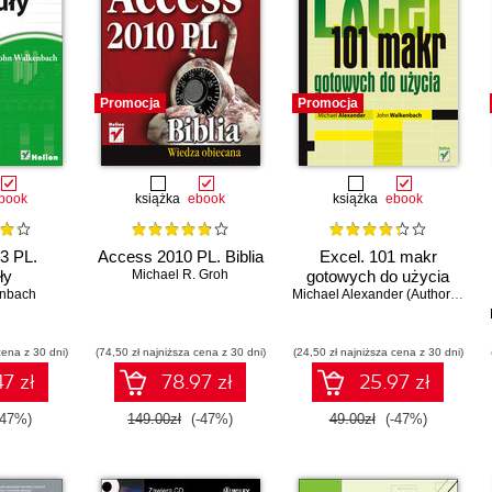
Promocja
Promocja
book
książka
ebook
książka
ebook
3 PL.
Access 2010 PL. Biblia
Excel. 101 makr
ły
Michael R. Groh
gotowych do użycia
enbach
Michael Alexander (Author)
,
John
cena z 30 dni)
(74,50 zł najniższa cena z 30 dni)
(24,50 zł najniższa cena z 30 dni)
7 zł
78.97 zł
25.97 zł
-47%)
149.00zł
(-47%)
49.00zł
(-47%)