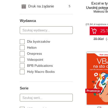
Excel w ty
Druk na żądanie
5
Uwolnij potęg
Mateusz B
Wydawca
(23,94 zł najniższa 
25.1
39.90zł
(
Dla bystrzaków
Helion
Onepress
Videopoint
BPB Publications
Holy Macro Books
Mercury Learning
O'Reilly Media
Serie
Packt Publishing
Promocja
Promise
Rheinwerk Publishing
Witanet