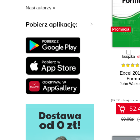
Nasi autorzy »
Pobierz aplikację:
Promocja
książka
e
Excel 201
Formu
John Walk
(49,50 zł najniższa 
52.4
99.00zł
(