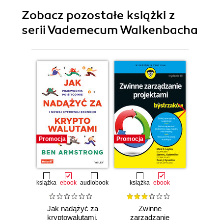
Zobacz pozostałe książki z
serii Vademecum Walkenbacha
Promocja
Promocja
Promocj
książka
ebook
audiobook
książka
ebook
ksią
Jak nadążyć za
Zwinne
Sc
kryptowalutami.
zarządzanie
bys