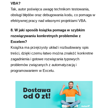
Właściwości (82)
VBA?
Tajemnice obiektów Range (87)
Tak, autor poświęca uwagę technikom testowania,
Wyszukiwanie właściwości obiektów Range
obsługi błędów oraz debugowania kodu, co pomaga w
(87)
efektywnej pracy nad własnymi projektami VBA.
Właściwość Range (87)
8. W jaki sposób książka pomaga w szybkim
Właściwość Cells (89)
rozwiązywaniu konkretnych problemów z
Właściwość Offset (92)
Excelem?
Podstawowe zagadnienia, które należy
Książka ma przejrzysty układ i rozbudowany spis
zapamiętać (93)
treści, dzięki czemu łatwo można znaleźć konkretne
Nie panikuj - nie jesteś sam (95)
zagadnienia i gotowe rozwiązania typowych
Przeczytaj resztę książki (95)
problemów związanych z automatyzacją i
Pozwól Excelowi napisać makro za Ciebie
programowaniem w Excelu.
(96)
Korzystaj z systemu pomocy (96)
Używaj przeglądarki obiektów (97)
Szukaj kodu w internecie (98)
Wykorzystuj fora dyskusyjne użytkowników
Excela (99)
Odwiedzaj blogi ekspertów (99)