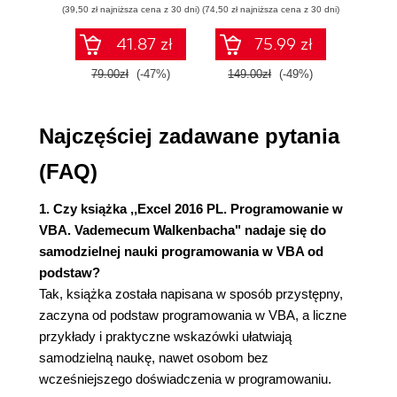
(39,50 zł najniższa cena z 30 dni)
(74,50 zł najniższa cena z 30 dni)
(29,95 zł naj
Czym jest aplikacja arkusza kalkulacyjnego? (31)
Etapy projektowania aplikacji (33)
41.87 zł
75.99 zł
Określanie wymagań użytkownika (33)
79.00zł
(-47%)
149.00zł
(-49%)
59.9
Planowanie aplikacji spełniającej wymagania
użytkownika (35)
Wybieranie odpowiedniego interfejsu użytkownika
Najczęściej zadawane pytania
(37)
Dostosowywanie Wstążki do potrzeb
(FAQ)
użytkownika (38)
Dostosowywanie menu podręcznego do
1. Czy książka ,,Excel 2016 PL. Programowanie w
potrzeb użytkownika (38)
VBA. Vademecum Walkenbacha" nadaje się do
Tworzenie klawiszy skrótu (39)
samodzielnej nauki programowania w VBA od
Tworzenie niestandardowych okien
podstaw?
dialogowych (39)
Tak, książka została napisana w sposób przystępny,
Zastosowanie formantów ActiveX w arkuszu
zaczyna od podstaw programowania w VBA, a liczne
(40)
przykłady i praktyczne wskazówki ułatwiają
Rozpoczęcie prac projektowych (42)
samodzielną naukę, nawet osobom bez
Zadania realizowane z myślą o końcowym
wcześniejszego doświadczenia w programowaniu.