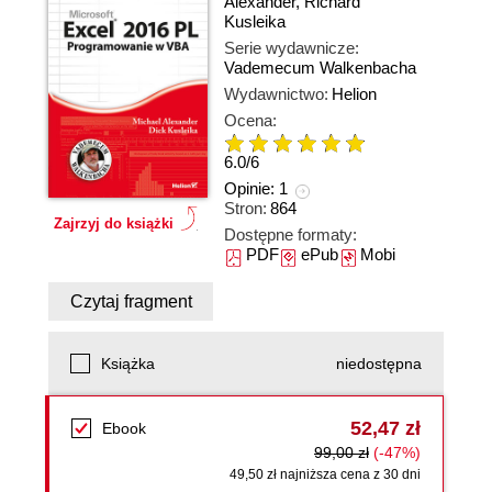
Alexander
,
Richard
Kusleika
Serie wydawnicze:
Vademecum Walkenbacha
Wydawnictwo:
Helion
Ocena:
6.0
/
6
Opinie:
1
Stron:
864
Zajrzyj do książki
Dostępne formaty:
PDF
ePub
Mobi
Czytaj fragment
Książka
niedostępna
52,47 zł
Ebook
99,00 zł
(-47%)
49,50 zł najniższa cena z 30 dni