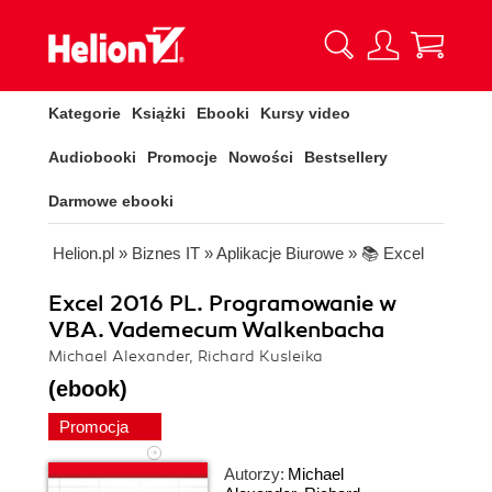
Kategorie
Książki
Ebooki
Kursy video
Audiobooki
Promocje
Nowości
Bestsellery
Darmowe ebooki
Helion.pl
»
Biznes IT
»
Aplikacje Biurowe
»
📚 Excel
Excel 2016 PL. Programowanie w
VBA. Vademecum Walkenbacha
Michael Alexander, Richard Kusleika
(ebook)
Promocja
Autorzy:
Michael