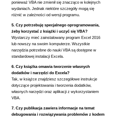
ponieważ VBA nie zmienił się znacząco w kolejnych
Rejestrator makr Excela (53)
wydaniach. Jednak niektóre szczegóły mogą się
Tworzenie pierwszego makra (54)
różnić w zależności od wersji programu.
Porównanie rejestrowania makr z
odwołaniami względnymi i bezwzględnymi
5. Czy potrzebuję specjalnego oprogramowania,
(58)
żeby korzystać z książki i uczyć się VBA?
Inne zagadnienia związane z makrami (63)
Wystarczy mieć zainstalowany program Excel 2016
Praca z edytorem Visual Basic Editor (VBE) (68)
lub nowszy na swoim komputerze. Wszystkie
Podstawowe elementy edytora VBE (68)
narzędzia potrzebne do nauki VBA są dostępne w
Tajemnice okna Project (70)
standardowej instalacji Excela.
Tajemnice okna Code (72)
6. Czy książka omawia tworzenie własnych
Dostosowywanie środowiska edytora Visual
dodatków i narzędzi do Excela?
Basic (76)
Tak, w książce znajdziesz szczegółowe instrukcje
Karta Editor Format (78)
dotyczące projektowania i tworzenia dodatków,
Karta General (79)
własnych narzędzi oraz aplikacji z wykorzystaniem
Karta Docking (80)
VBA.
Podstawowe informacje o języku VBA (80)
Obiekty (81)
7. Czy publikacja zawiera informacje na temat
Kolekcje (82)
debugowania i rozwiązywania problemów z kodem