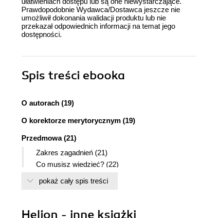
ułatwieniach dostępu lub są one niewystarczające.
Prawdopodobnie Wydawca/Dostawca jeszcze nie
umożliwił dokonania walidacji produktu lub nie
przekazał odpowiednich informacji na temat jego
dostępności.
Spis treści
ebooka
O autorach (19)
O korektorze merytorycznym (19)
Przedmowa (21)
Zakres zagadnień (21)
Co musisz wiedzieć? (22)
Czym musisz dysponować? (22)
pokaż cały spis treści
Konwencje zastosowane w książce (23)
Polecenia Excela (23)
Polecenia edytora VBA (24)
Helion - inne książki