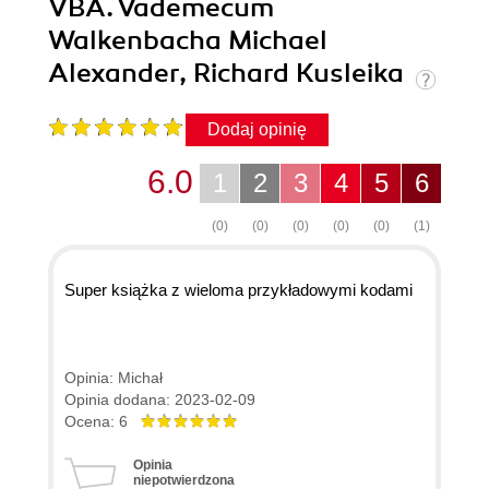
VBA. Vademecum
Walkenbacha Michael
Alexander, Richard Kusleika
Dodaj opinię
6.0
1
2
3
4
5
6
(0)
(0)
(0)
(0)
(0)
(1)
Super książka z wieloma przykładowymi kodami
Opinia: Michał
Opinia dodana: 2023-02-09
Ocena: 6
Opinia
niepotwierdzona