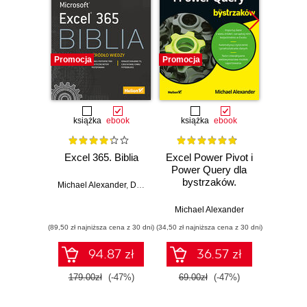
Promocja
Promocja
Promocj
książka
ebook
książka
ebook
ksią
Excel 365. Biblia
Excel Power Pivot i
Exce
Power Query dla
Progr
bystrzaków.
Michael Alexander
,
Dick Kusleika
Wydanie II
Michael Alexander
Michael 
(89,50 zł najniższa cena z 30 dni)
(34,50 zł najniższa cena z 30 dni)
(49,50 zł naj
94.87 zł
36.57 zł
179.00zł
(-47%)
69.00zł
(-47%)
99.0