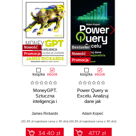
Nowość
Bestseller
Nowość
Promocja
Nowość
Promocja
książka
ebook
książka
ebook
MoneyGPT.
Power Query w
Power 
Sztuczna
Excelu. Analizuj
video
inteligencja i
dane jak
d
zagrożenie dla
profesjonalista
profe
globalnej ekonomii
James Rickards
Adam Kopeć
Ad
(32,45 zł najniższa cena z 30 dni)
(44,50 zł najniższa cena z 30 dni)
34.40 zł
47.17 zł
2