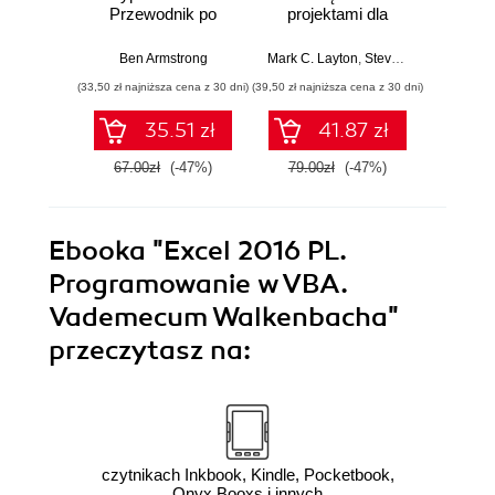
Przewodnik po
projektami dla
Wyd
Bitcoinie i nowej
bystrzaków.
cyfrowej ekonomii
Wydanie III
Ben Armstrong
Mark C. Layton
,
Steven J. Ostermiller
Mark C. 
,
(33,50 zł najniższa cena z 30 dni)
(39,50 zł najniższa cena z 30 dni)
(34,50 zł naj
35.51 zł
41.87 zł
67.00zł
(-47%)
79.00zł
(-47%)
69.0
Ebooka
"Excel 2016 PL.
Programowanie w VBA.
Vademecum Walkenbacha"
przeczytasz na:
czytnikach Inkbook, Kindle, Pocketbook,
Onyx Booxs i innych