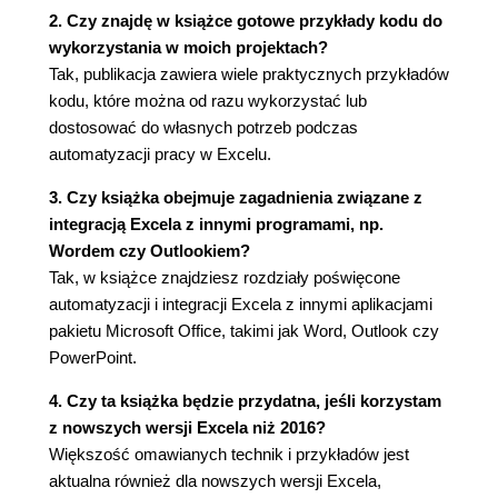
użytkowniku (43)
2. Czy znajdę w książce gotowe przykłady kodu do
Testowanie aplikacji (43)
wykorzystania w moich projektach?
Uodpornianie aplikacji na błędy popełniane
Tak, publikacja zawiera wiele praktycznych przykładów
przez użytkownika (45)
kodu, które można od razu wykorzystać lub
Nadawanie aplikacji przyjaznego, intuicyjnego
dostosować do własnych potrzeb podczas
i estetycznego wyglądu (47)
automatyzacji pracy w Excelu.
Tworzenie systemu pomocy i dokumentacji
przeznaczonej dla użytkownika (48)
3. Czy książka obejmuje zagadnienia związane z
Dokumentowanie prac projektowych (48)
integracją Excela z innymi programami, np.
Przekazanie aplikacji użytkownikom (49)
Wordem czy Outlookiem?
Aktualizacja aplikacji (kiedy to konieczne)
Tak, w książce znajdziesz rozdziały poświęcone
(49)
automatyzacji i integracji Excela z innymi aplikacjami
Inne kwestie dotyczące projektowania (50)
pakietu Microsoft Office, takimi jak Word, Outlook czy
Wersja Excela zainstalowana przez
PowerPoint.
użytkownika (50)
4. Czy ta książka będzie przydatna, jeśli korzystam
Wersje językowe (50)
z nowszych wersji Excela niż 2016?
Wydajność systemu (51)
Większość omawianych technik i przykładów jest
Tryby karty graficznej (51)
aktualna również dla nowszych wersji Excela,
Rozdział 2. Wprowadzenie do języka VBA (53)