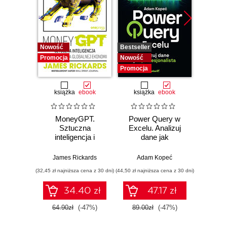
Nowość
Bestseller
Nowość
Promocja
Nowość
Promocja
książka
ebook
książka
ebook
MoneyGPT.
Power Query w
Power 
Sztuczna
Excelu. Analizuj
video
inteligencja i
dane jak
d
zagrożenie dla
profesjonalista
profe
globalnej ekonomii
James Rickards
Adam Kopeć
Ad
(32,45 zł najniższa cena z 30 dni)
(44,50 zł najniższa cena z 30 dni)
34.40 zł
47.17 zł
2
64.90zł
(-47%)
89.00zł
(-47%)