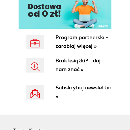
Szybkie tworzenie nazw komórek i zakresów (87)
Okno dialogowe Nowa nazwa (87)
Tworzenie nazw przy użyciu pola nazwy (89)
Tworzenie nazw z tekstu komórek (90)
Nazywanie całych wierszy i kolumn (91)
Nazwy tworzone przez Excela (92)
Program partnerski -
Tworzenie nazw obejmujących kilka arkuszy (93)
zarabiaj więcej »
Praca z nazwami komórek i zakresów (95)
Tworzenie listy nazw (95)
Brak książki? - daj
Używanie nazw w formułach (97)
nam znać »
Używanie operatora przecięcia z nazwami
(97)
Używanie operatora zakresu z nazwami (99)
Subskrybuj newsletter
Odwoływanie się do pojedynczej komórki w
»
zakresie nazwanym obejmującym kilka
arkuszy (100)
Wstawianie nazw do istniejących formuł (100)
Automatyczne wstawianie nazw podczas
tworzenia formuły (101)