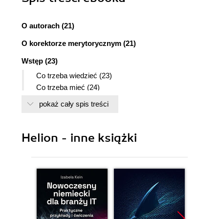
O autorach (21)
O korektorze merytorycznym (21)
Wstęp (23)
Co trzeba wiedzieć (23)
Co trzeba mieć (24)
Konwencje typograficzne (24)
pokaż cały spis treści
Konwencje dotyczące klawiatury (24)
Konwencje dotyczące myszy (26)
Co oznaczają ikony (26)
Helion - inne książki
Struktura książki (27)
Część I: Podstawowe informacje o formułach
(27)
Część II: Stosowanie funkcji w formułach (27)
Część III: Formuły finansowe (27)
Część IV: Formuły tablicowe (27)
Część V: Różne techniki wykorzystania