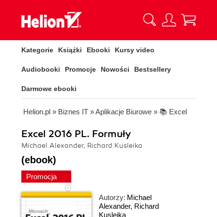
Kategorie
Książki
Ebooki
Kursy video
Audiobooki
Promocje
Nowości
Bestsellery
Darmowe ebooki
Helion.pl
»
Biznes IT
»
Aplikacje Biurowe
»
📚 Excel
Excel 2016 PL. Formuły
Michael Alexander, Richard Kusleika
(ebook)
Promocja
Autorzy:
Michael
Alexander
,
Richard
Kusleika