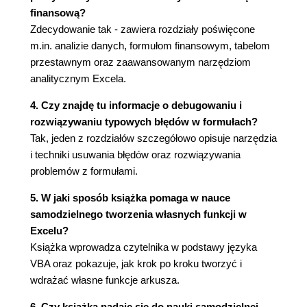
finansową?
Spacje i złamania wiersza (55)
Zdecydowanie tak - zawiera rozdziały poświęcone
Ograniczenia formuł (55)
m.in. analizie danych, formułom finansowym, tabelom
Przykłady formuł (56)
przestawnym oraz zaawansowanym narzędziom
Edytowanie formuł (56)
analitycznym Excela.
Operatory używane w formułach (58)
Operatory odniesienia (58)
4. Czy znajdę tu informacje o debugowaniu i
Przykłady formuł z użyciem operatorów (58)
rozwiązywaniu typowych błędów w formułach?
Pierwszeństwo operatorów (60)
Tak, jeden z rozdziałów szczegółowo opisuje narzędzia
Zagnieżdżanie nawiasów (61)
i techniki usuwania błędów oraz rozwiązywania
Obliczanie wartości formuł (63)
problemów z formułami.
Odniesienia do komórek i zakresów (64)
Tworzenie odwołań bezwzględnych i
5. W jaki sposób książka pomaga w nauce
mieszanych (64)
samodzielnego tworzenia własnych funkcji w
Tworzenie odwołań do innych arkuszy lub
Excelu?
skoroszytów (67)
Książka wprowadza czytelnika w podstawy języka
Kopiowanie i przenoszenie komórek i zakresów
VBA oraz pokazuje, jak krok po kroku tworzyć i
komórek (68)
wdrażać własne funkcje arkusza.
Robienie wiernej kopii formuły (70)
6. Czy książka nadaje się do nauki samodzielnej,