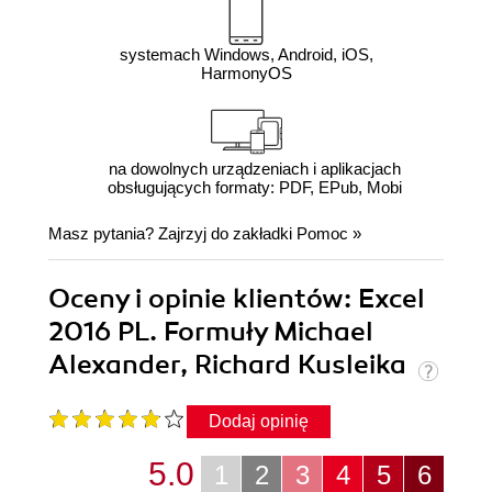
systemach Windows, Android, iOS,
HarmonyOS
na dowolnych urządzeniach i aplikacjach
obsługujących formaty: PDF, EPub, Mobi
Masz pytania? Zajrzyj do zakładki
Pomoc
»
Oceny i opinie klientów: Excel
2016 PL. Formuły Michael
Alexander, Richard Kusleika
Dodaj opinię
5.0
1
2
3
4
5
6