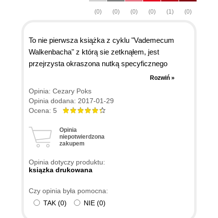
(0)
(0)
(0)
(0)
(1)
(0)
To nie pierwsza książka z cyklu "Vademecum
Walkenbacha" z którą sie zetknąłem, jest
przejrzysta okraszona nutką specyficznego
humoru, słowem nie jest to niestrawwna cegła.
Rozwiń »
Książkę traktuję jako poradnik... Mam tylko jedną
Opinia: Cezary Poks
drobną sugestię dla autorów: na stronie 440
Opinia dodana: 2017-01-29
opisujecie sumowanie cyfr dla dowolnej liczby
Ocena: 5
calkowitej i stwierdzacie, że nie znacie
Opinia
praktycznego sposobu wykorzystania takiej
niepotwierdzona
zakupem
formuły. Spieszę z pomocą :). Przy czyszczeniu
danych warto rozważyć wykrycie możliwości
Opinia dotyczy produktu:
przestawienia cyfr w dowolnej liczbie... odrobina
ksiązka drukowana
matematyki: jeżeli policzymy rożnicę danej liczby i
Czy opinia była pomocna:
liczby z przestawionymi cyframi to jest ona
TAK
(
0
)
NIE
(
0
)
zawsze podzielna przez 9, no i rzecz jasna musi
mieć taką samą sumę cyfr