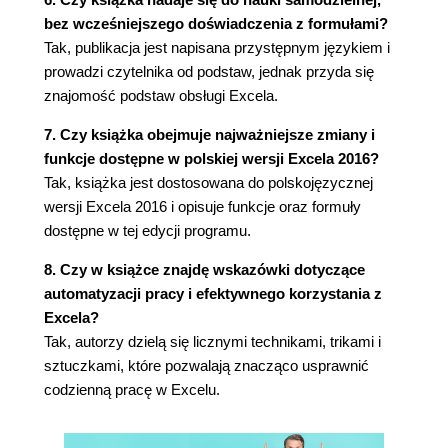
Konwertowanie formuł na wartości (71)
bez wcześniejszego doświadczenia z formułami?
Ukrywanie formuł (74)
Tak, publikacja jest napisana przystępnym językiem i
Błędy w formułach (75)
prowadzi czytelnika od podstaw, jednak przyda się
Co robić z odwołaniami cyklicznymi (76)
znajomość podstaw obsługi Excela.
Szukanie wyniku (77)
Przykład szukania wyniku (78)
7. Czy książka obejmuje najważniejsze zmiany i
Szukanie wyniku - informacje dodatkowe (79)
funkcje dostępne w polskiej wersji Excela 2016?
Rozdział 3. Posługiwanie się nazwami (81)
Tak, książka jest dostosowana do polskojęzycznej
wersji Excela 2016 i opisuje funkcje oraz formuły
Co to jest nazwa (82)
dostępne w tej edycji programu.
Zakres nazw (83)
Odwołania do nazw (83)
8. Czy w książce znajdę wskazówki dotyczące
Odnoszenie się do nazw z innego skoroszytu
automatyzacji pracy i efektywnego korzystania z
(84)
Excela?
Konflikty nazw (85)
Tak, autorzy dzielą się licznymi technikami, trikami i
Menedżer nazw (85)
sztuczkami, które pozwalają znacząco usprawnić
Tworzenie nazw (86)
codzienną pracę w Excelu.
Edytowanie nazw (86)
Usuwanie nazw (87)