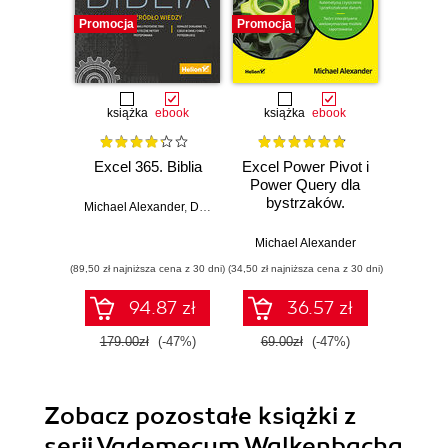
Promocja
Promocja
Promocj
książka
ebook
książka
ebook
ksią
Excel 365. Biblia
Excel Power Pivot i
Exce
Power Query dla
Progr
bystrzaków.
Michael Alexander
,
Dick Kusleika
Wydanie II
Michael Alexander
Michael 
(89,50 zł najniższa cena z 30 dni)
(34,50 zł najniższa cena z 30 dni)
(49,50 zł naj
94.87 zł
36.57 zł
179.00zł
(-47%)
69.00zł
(-47%)
99.0
Zobacz pozostałe książki z
serii Vademecum Walkenbacha