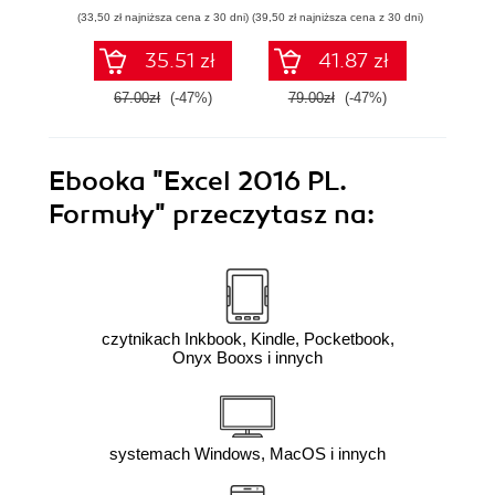
(33,50 zł najniższa cena z 30 dni)
(39,50 zł najniższa cena z 30 dni)
(34,50 zł naj
35.51 zł
41.87 zł
67.00zł
(-47%)
79.00zł
(-47%)
69.0
Ebooka
"Excel 2016 PL.
Formuły"
przeczytasz na:
czytnikach Inkbook, Kindle, Pocketbook,
Onyx Booxs i innych
systemach Windows, MacOS i innych