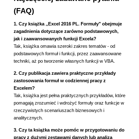
Okna dialogowe (38)
(FAQ)
Konfigurowanie interfejsu użytkownika (39)
Okienka zadań (40)
1. Czy książka ,,Excel 2016 PL. Formuły" obejmuje
Dostosowywanie widoku na ekranie (40)
zagadnienia dotyczące zarówno podstawowych,
Formatowanie numeryczne (40)
jak i zaawansowanych funkcji Excela?
Formatowanie stylistyczne (41)
Tak, książka omawia szeroki zakres tematów - od
Opcje ochrony (41)
podstawowych formuł i funkcji, przez zaawansowane
Zabezpieczanie dostępu do całego
techniki, aż po tworzenie własnych funkcji w VBA.
skoroszytu (42)
Ograniczanie dostępu do wybranych części
2. Czy publikacja zawiera praktyczne przykłady
arkuszy (45)
zastosowania formuł w codziennej pracy z
Ochrona struktury skoroszytu (49)
Excelem?
Tak, książka jest pełna praktycznych przykładów, które
Rozdział 2. Podstawowe informacje o formułach
pomagają zrozumieć i wdrożyć formuły oraz funkcje w
(51)
rzeczywistych scenariuszach biznesowych i
Wprowadzanie i edycja formuł (52)
analitycznych.
Elementy formuły (52)
3. Czy ta książka może pomóc w przygotowaniu do
Wstawianie formuły (52)
pracy z dużymi zestawami danych lub analizą
Wklejanie nazw (54)