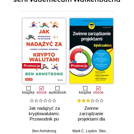
Promocja
Promocja
Promocj
książka
ebook
audiobook
książka
ebook
ksią
Jak nadążyć za
Zwinne
Sc
kryptowalutami.
zarządzanie
bys
Przewodnik po
projektami dla
Wyd
Bitcoinie i nowej
bystrzaków.
cyfrowej ekonomii
Wydanie III
Ben Armstrong
Mark C. Layton
,
Steven J. Ostermiller
Mark C. 
,