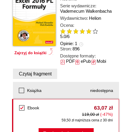
Serie wydawnicze:
Vademecum Walkenbacha
Wydawnictwo:
Helion
Ocena:
5.0
/
6
Opinie:
1
Stron:
896
Zajrzyj do książki
Dostępne formaty:
PDF
ePub
Mobi
Czytaj fragment
Książka
niedostępna
63,07 zł
Ebook
119,00 zł
(-47%)
59,50 zł najniższa cena z 30 dni