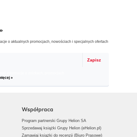
»
macje o aktualnych promocjach, nowościach i specjalnych ofertach
Zapisz
il informacje o zniżkach, promocjach
więcej »
Współpraca
Program partnerski Grupy Helion SA
Sprzedawaj książki Grupy Helion (eHelion.pl)
Zamawiaj książki do recenzji (Biuro Prasowe)