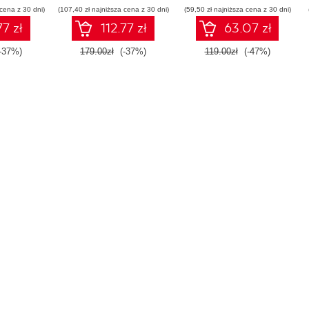
 cena z 30 dni)
(107,40 zł najniższa cena z 30 dni)
(59,50 zł najniższa cena z 30 dni)
77 zł
112.77 zł
63.07 zł
-37%)
179.00zł
(-37%)
119.00zł
(-47%)