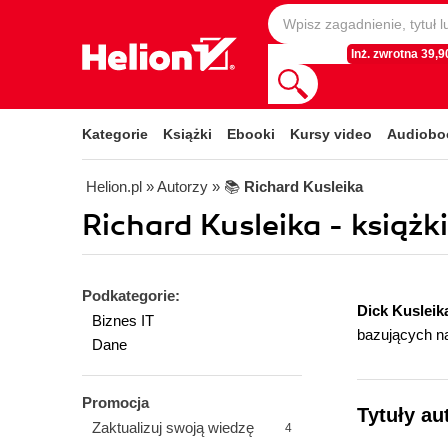
Inż. zwrotna 39,90
Kategorie
Książki
Ebooki
Kursy video
Audiobo
Helion.pl
» Autorzy
» 📚
Richard Kusleika
Richard Kusleika - książk
Podkategorie:
Dick Kusleik
Biznes IT
bazujących na
Dane
Promocja
Tytuły au
Zaktualizuj swoją wiedzę
4