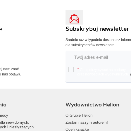
»
Subskrybuj newsletter 
Średnio raz w tygodniu dostaniesz infor
dla subskrybentów newslettera.
Daj nam znać.
*
Chcę otrzymywać na podany e-ma
u nas pojawił.
oraz nowościach wydawniczych.
nia
Wydawnictwo Helion
mocy
O Grupie Helion
dla niewidomych,
Zostań naszym autorem!
ych i niesłyszących
Oceń książkę