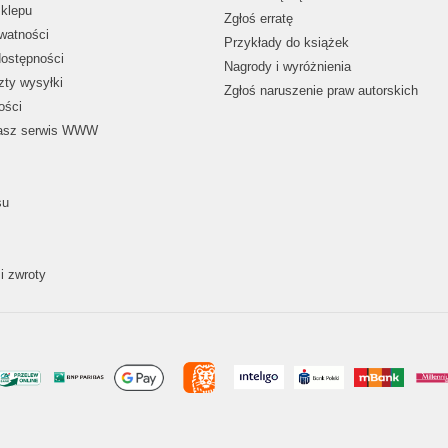
klepu
Zgłoś erratę
ywatności
Przykłady do książek
dostępności
Nagrody i wyróżnienia
zty wysyłki
Zgłoś naruszenie praw autorskich
ości
nasz serwis WWW
su
i zwroty