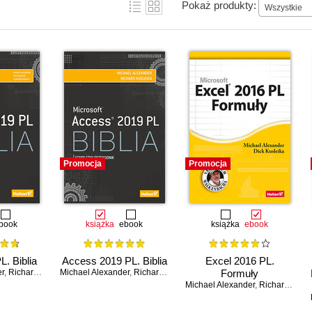
Pokaż produkty:
Wszystkie
Promocja
Promocja
book
książka
ebook
książka
ebook
L. Biblia
Access 2019 PL. Biblia
Excel 2016 PL.
er
,
Richard Kusleika
Michael Alexander
,
John Walkenbach
,
Richard Kusleika
Formuły
Michael Alexander
,
Richard Kusleika