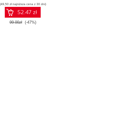
(49,50 zł najniższa cena z 30 dni)
52.47 zł
99.00zł
(-47%)