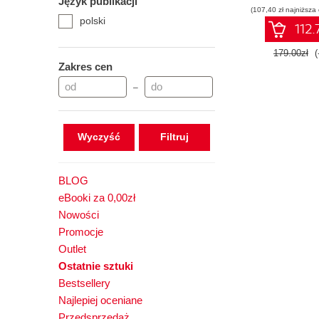
Język publikacji
(107,40 zł najniższa
polski
112.
179.00zł
(
Zakres cen
–
Wyczyść
BLOG
eBooki za 0,00zł
Nowości
Promocje
Outlet
Ostatnie sztuki
Bestsellery
Najlepiej oceniane
Przedsprzedaż