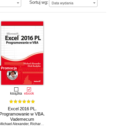
Data wydania
Sortuj wg:
Data wydania
Promocja
książka
ebook
Excel 2016 PL.
Programowanie w VBA.
Vademecum
Michael Alexander
Walkenbacha
,
Richard Kusleika