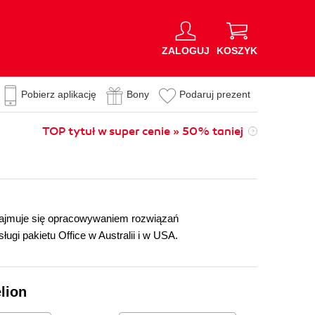
ZALOGUJ
KOSZYK
Pobierz aplikację
Bony
Podaruj prezent
TOP tytuł w super cenie » 50% taniej
t zajmuje się opracowywaniem rozwiązań
gi pakietu Office w Australii i w USA.
lion