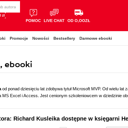
 zł
POMOC
LIVE CHAT
OD O,OOZŁ
oki
Promocje
Nowości
Bestsellery
Darmowe ebooki
i, ebooki
a
od ponad dziesięciu lat zdobywa tytuł Microsoft MVP. Od wielu la
 MS Excel i Access. Jest cenionym szkoleniowcem w dziedzinie obsłu
tora: Richard Kusleika dostępne w księgarni He