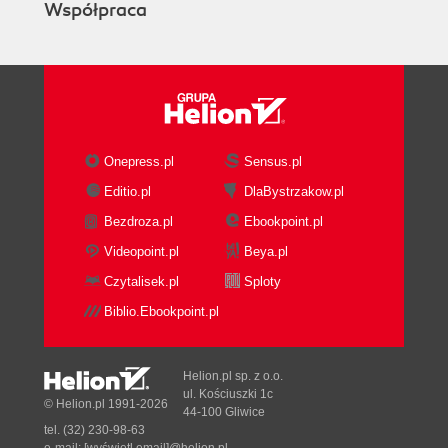
Współpraca
Onepress.pl
Sensus.pl
Editio.pl
DlaBystrzakow.pl
Bezdroza.pl
Ebookpoint.pl
Videopoint.pl
Beya.pl
Czytalisek.pl
Sploty
Biblio.Ebookpoint.pl
Helion.pl sp. z o.o.
ul. Kościuszki 1c
© Helion.pl 1991-2026
44-100 Gliwice
tel. (32) 230-98-63
e-mail:
[wyświetl email]@helion.pl